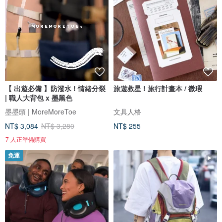
【 出遊必備 】防潑水 ! 情緒分裂
旅遊救星 ! 旅行計畫本 / 微瑕
| 職人大背包 x 墨黑色
墨墨頭 | MoreMoreToe
文具人格
NT$ 3,084
NT$ 3,280
NT$ 255
7 人正準備購買
免運