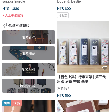
supportingrole
Dude ＆ Bestie
NT$ 1,880
NT$ 600
9 人正準備購買
可客製
你是不是想找
旅遊背包
旅遊用品
旅遊配件
【新色上架】行李束帶 | 第三代 |
出國 旅遊 辨識 機場
旅遊行李箱
布物設計
NT$ 590
免運
94 折