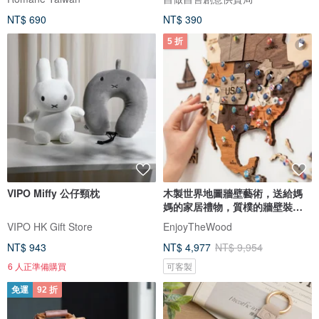
NT$ 690
NT$ 390
5 折
VIPO Miffy 公仔頸枕
木製世界地圖牆壁藝術，送給媽
媽的家居禮物，質樸的牆壁裝
飾，3D 世界地圖
VIPO HK Gift Store
EnjoyTheWood
NT$ 943
NT$ 4,977
NT$ 9,954
6 人正準備購買
可客製
免運
92 折