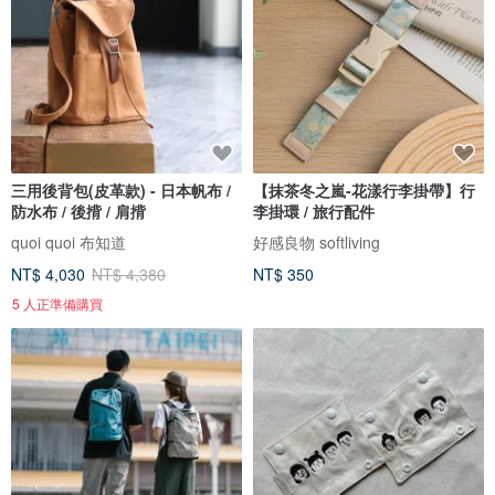
三用後背包(皮革款) - 日本帆布 /
【抹茶冬之嵐-花漾行李掛帶】行
防水布 / 後揹 / 肩揹
李掛環 / 旅行配件
quoi quoi 布知道
好感良物 softliving
NT$ 4,030
NT$ 4,380
NT$ 350
5 人正準備購買