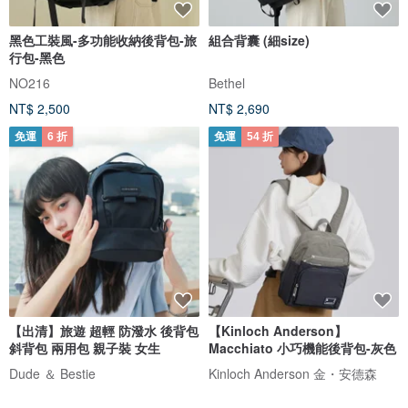
黑色工裝風-多功能收納後背包-旅
組合背囊 (細size)
行包-黑色
NO216
Bethel
NT$ 2,500
NT$ 2,690
免運
6 折
免運
54 折
【出清】旅遊 超輕 防潑水 後背包
【Kinloch Anderson】
斜背包 兩用包 親子裝 女生
Macchiato 小巧機能後背包-灰色
Dude ＆ Bestie
Kinloch Anderson 金・安德森
NT$ 1,008
NT$ 1,680
NT$ 1,016
NT$ 1,880