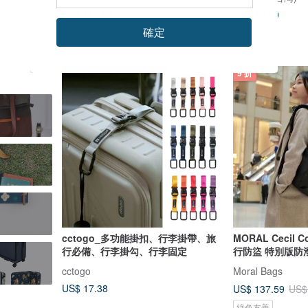
US$ 118.04
US$ 40.09
確定
綠色友善
9 折
cctogo_多功能掛扣、行李掛帶、旅
MORAL Cecil C
行必備、行李掛勾、行李固定
行防盜 特別版防
cctogo
Moral Bags
US$ 17.38
US$ 137.59
US$
綠色友善