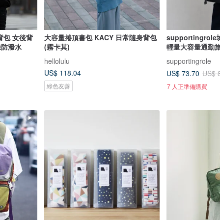
後背包 女後背
大容量捲頂書包 KACY 日常隨身背包
supporting
鍊防潑水
(霧卡其)
輕量大容量通勤
hellolulu
supportingrole
US$ 118.04
US$ 73.70
US$ 
綠色友善
7 人正準備購買