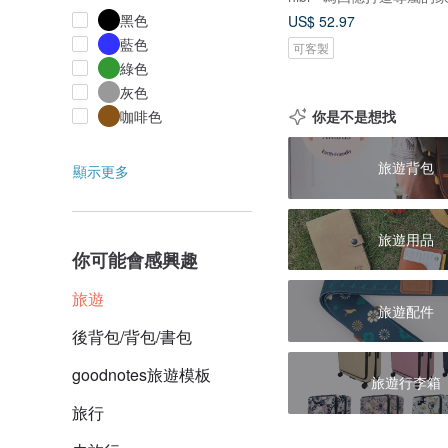
黑色
US$ 52.97
藍色
可客製
綠色
灰色
你是不是想找
咖啡色
旅遊背包
顯示更多
旅遊用品
你可能會感興趣
旅遊
旅遊配件
後背包/背包/書包
goodnotes旅遊模板
旅遊行李箱
旅行