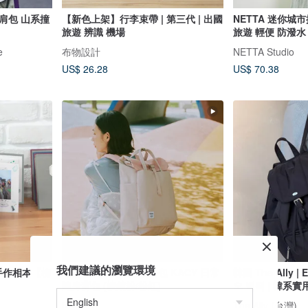
山系撞
【新色上架】行李束帶 | 第三代 | 出國
NETTA 迷你城市
旅遊 辨識 機場
旅遊 輕便 防潑水
e
布物設計
NETTA Studio
US$ 26.28
US$ 70.38
我們建議的瀏覽環境
頁手作相本【柳
【新色】大容量捲頂書包 KACY 日常
韓國 The Ally | 
隨身背包 (棱鏡粉/粉紅)
오 백팩 | 韓系
家
hellolulu
The Ally (台灣)