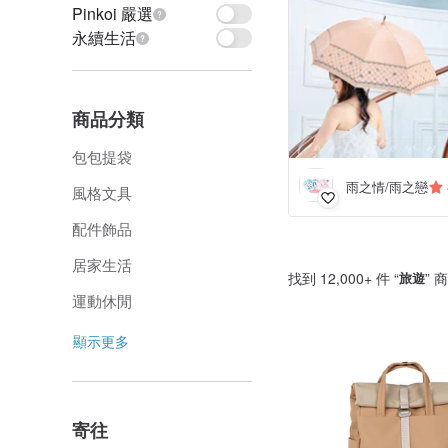
Pinkoi 嚴選
永續生活
商品分類
包包提袋
雨之情/雨之戀
風格文具
配件飾品
居家生活
找到 12,000+ 件 “
旅遊
” 
運動休閒
顯示更多
寄往