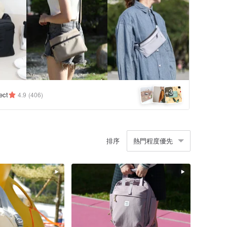
3
+
ect
4.9
(406)
排序
熱門程度優先