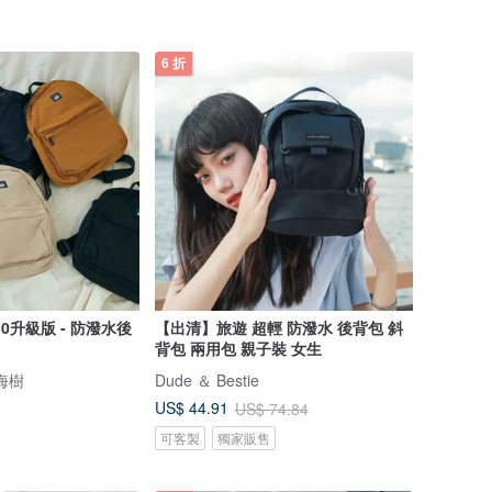
6 折
0升級版 - 防潑水後
【出清】旅遊 超輕 防潑水 後背包 斜
背包 兩用包 親子裝 女生
瀏海樹
Dude ＆ Bestie
US$ 44.91
US$ 74.84
可客製
獨家販售