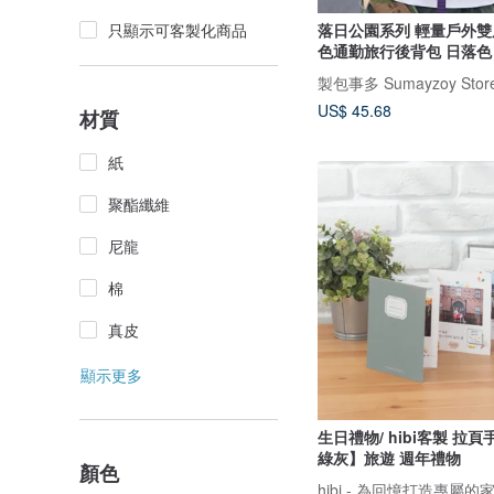
落日公園系列 輕量戶外雙肩包 
只顯示可客製化商品
色通勤旅行後背包 日落色
製包事多 Sumayzoy Stor
US$ 45.68
材質
紙
聚酯纖維
尼龍
棉
真皮
顯示更多
生日禮物/ hibi客製 拉
綠灰】旅遊 週年禮物
顏色
hibi - 為回憶打造專屬的