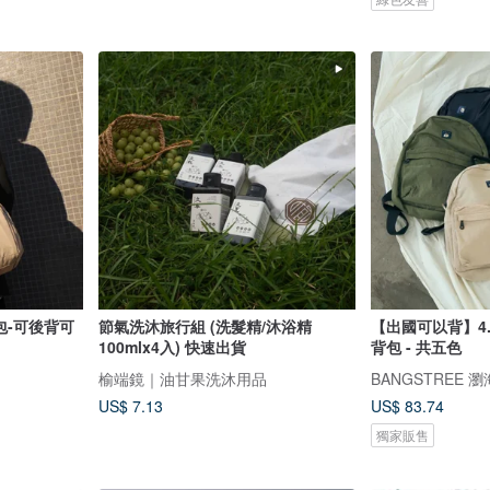
包-可後背可
節氣洗沐旅行組 (洗髮精/沐浴精
【出國可以背】4.
100mlx4入) 快速出貨
背包 - 共五色
榆端鏡｜油甘果洗沐用品
BANGSTREE 
US$ 7.13
US$ 83.74
獨家販售