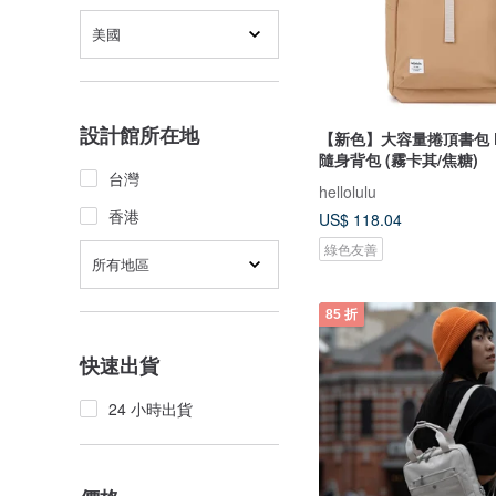
美國
設計館所在地
【新色】大容量捲頂書包 K
隨身背包 (霧卡其/焦糖)
台灣
hellolulu
香港
US$ 118.04
綠色友善
所有地區
85 折
快速出貨
24 小時出貨