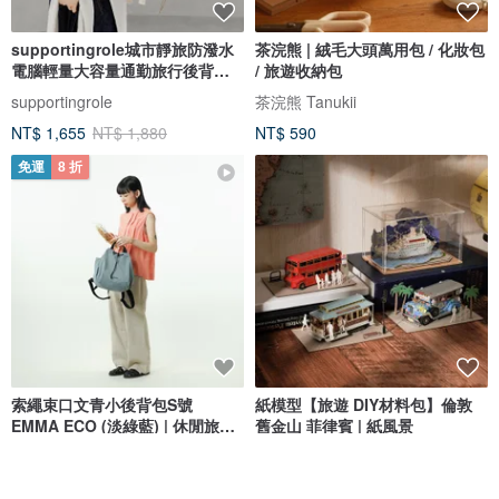
supportingrole城市靜旅防潑水
茶浣熊 | 絨毛大頭萬用包 / 化妝包
電腦輕量大容量通勤旅行後背包
/ 旅遊收納包
白
supportingrole
茶浣熊 Tanukii
NT$ 1,655
NT$ 1,880
NT$ 590
免運
8 折
索繩束口文青小後背包S號
紙模型【旅遊 DIY材料包】倫敦
EMMA ECO (淡綠藍) | 休閒旅行
舊金山 菲律賓 | 紙風景
雙肩包
hellolulu
Jeantopia | 知音文創設計館
NT$ 1,672
NT$ 2,090
NT$ 280