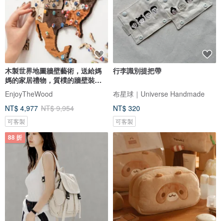
木製世界地圖牆壁藝術，送給媽
行李識別提把帶
媽的家居禮物，質樸的牆壁裝
飾，3D 世界地圖
EnjoyTheWood
布星球｜Universe Handmade
NT$ 4,977
NT$ 9,954
NT$ 320
可客製
可客製
88 折