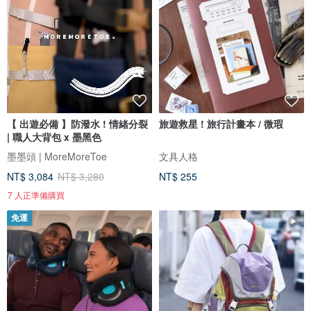
【 出遊必備 】防潑水 ! 情緒分裂
旅遊救星 ! 旅行計畫本 / 微瑕
| 職人大背包 x 墨黑色
墨墨頭 | MoreMoreToe
文具人格
NT$ 3,084
NT$ 3,280
NT$ 255
7 人正準備購買
免運