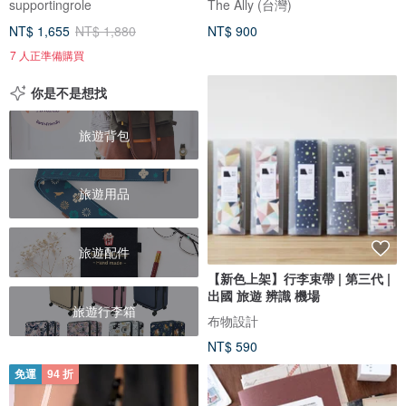
supportingrole
The Ally (台灣)
NT$ 1,655
NT$ 1,880
NT$ 900
7 人正準備購買
你是不是想找
旅遊背包
旅遊用品
旅遊配件
【新色上架】行李束帶 | 第三代 |
出國 旅遊 辨識 機場
旅遊行李箱
布物設計
NT$ 590
免運
94 折