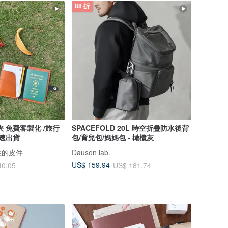
88 折
旅行
SPACEFOLD 20L 時空折疊防水後背
快速出貨
包/育兒包/媽媽包 - 橄欖灰
| 柱的皮件
Dauson lab.
US$ 159.94
40.05
US$ 181.74