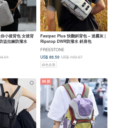
 迷你小後背包 女後背
Fastpac Plus 快翻斜背包 – 迷霧灰 |
 防盜拉鍊防潑水
Ripstop DWR防潑水 斜肩包
FREESTONE
US$ 88.59
84.01
US$ 100.67
綠色友善
88 折