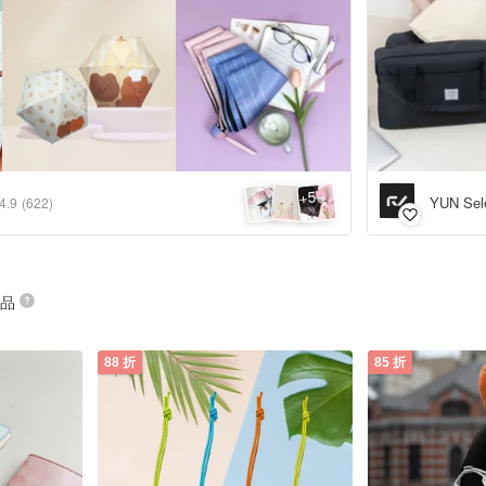
5
+
YUN Sel
4.9
(622)
商品
88 折
85 折