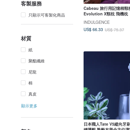
客製服務
Cabeau 旅行用記憶棉頸
Evolution X頸枕 飛機枕
只顯示可客製化商品
INDULGENCE
US$ 66.33
US$ 75.37
材質
紙
聚酯纖維
尼龍
棉
真皮
顯示更多
日本職人Tate V5縱向牙刷 V型直刷
縫護齦 熟齡友善全方位