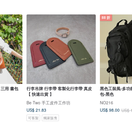
88 折
 三用 書包
行李吊牌 行李帶 客製化行李帶 真皮
黑色工裝風-多功
【 快速出貨 】
包-黑色
Be Two 手工皮件工作坊
NO216
US$ 21.83
US$ 98.00
US$ 
可客製
獨家販售