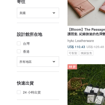
寄往
美國
【Bloom】The Passa
設計館所在地
護照套, 紀錄旅途的色澤
hykc Leatherware
台灣
US$ 110.43
US$ 125.48
香港
可客製
獨家販售
所有地區
88 折
快速出貨
24 小時出貨