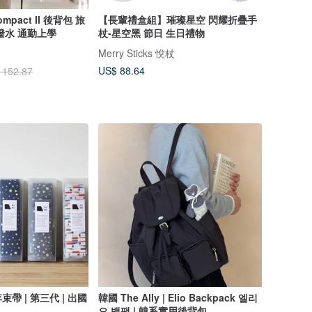
ompact II 後背包 旅
【長輩禮盒組】璀璨星空 閃耀折疊手
潑水 通勤上學
杖-星空黑 節日 生日禮物
Merry Sticks 悅杖
US$ 88.64
 152.87
帶 | 第三代 | 出國
韓國 The Ally | Elio Backpack 엘리
오 백팩 | 韓系實用後背包