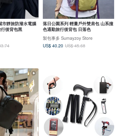
role城市靜旅防潑水電腦
落日公園系列 輕量戶外雙肩包 山系撞
旅行後背包黑
色通勤旅行後背包 日落色
製包事多 Sumayzoy Store
US$ 40.20
83.74
US$ 45.68