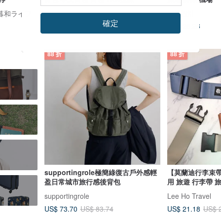
e｜暮和ライフ
U2Bags
布物設計
確定
US$ 26.28
US$ 63.44
US$ 79.29
88 折
88 折
supportingrole極簡綠復古戶外感輕
【莫蘭迪行李束帶
盈日常城市旅行感後背包
用 旅遊 行李帶 
supportingrole
Lee Ho Travel
US$ 73.70
US$ 21.18
US$ 83.74
US$ 