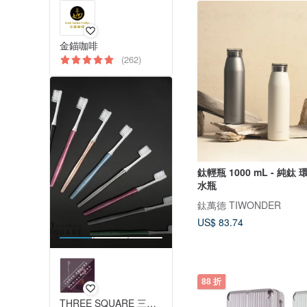
金錨咖啡
(262)
鈦輕瓶 1000 mL - 純鈦
水瓶
鈦萬德 TIWONDER
US$ 83.74
88 折
THREE SQUARE 三方字 減塑牙刷 氣墊拖鞋