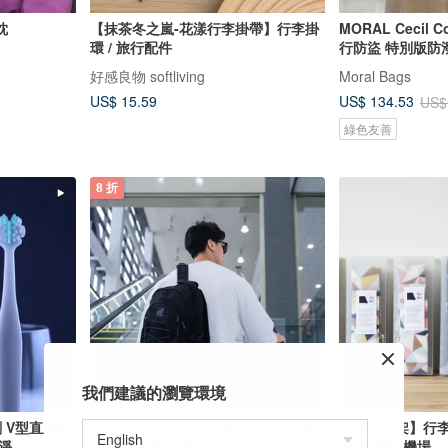
枕
【抹茶冬之嵐-花漾行李掛帶】行李掛
MORAL Cecil C
環 / 旅行配件
行防盜 特別版防
好感良物 softliving
Moral Bags
US$ 15.59
US$ 134.53
US$
綠色友善
8 折
我們建議的瀏覽環境
齒
U2Bags - Multitask後背包 背包 旅行
【新色上架】行李束
潔淨
背包 學生書包 書包 YKK拉鍊
旅遊 辨識 機場