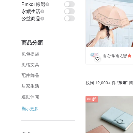
Pinkoi 嚴選
永續生活
公益商品
商品分類
包包提袋
雨之情/雨之戀
風格文具
配件飾品
找到 12,000+ 件 “
旅遊
” 
居家生活
運動休閒
88 折
顯示更多