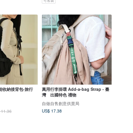
可客製
能收納後背包-旅行
萬用行李掛環 Add-a-bag Strap - 臺
灣 出國特色 禮物
自做自售創意供賣局
US$ 17.38
111.36