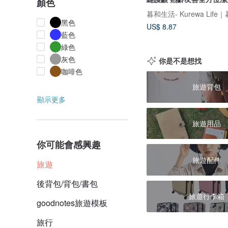
顏色
暮和生活- Kurewa Lif
黑色
US$ 8.87
藍色
綠色
灰色
你是不是想找
咖啡色
旅遊背包
顯示更多
旅遊用品
你可能會感興趣
旅遊配件
旅遊
後背包/背包/書包
旅遊行李箱
goodnotes旅遊模板
旅行