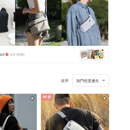
3
+
ect
4.9
(406)
排序
熱門程度優先
88 折