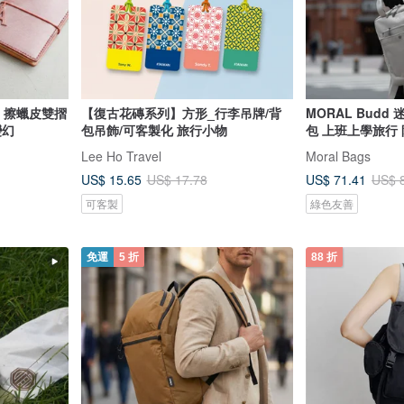
ge 擦蠟皮雙摺
【復古花磚系列】方形_行李吊牌/背
MORAL Budd
變幻
包吊飾/可客製化 旅行小物
包 上班上學旅行
Lee Ho Travel
Moral Bags
US$ 15.65
US$ 71.41
US$ 17.78
US$ 
可客製
綠色友善
免運
5 折
88 折