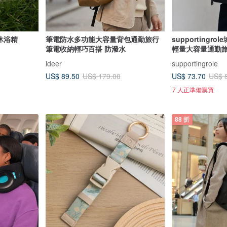
沐浴精
筆電防水多功能大容量背包通勤旅行
supporting
筆電收納輕巧百搭 防潑水
輕量大容量通勤
ideer
supportingrole
US$ 89.50
US$ 73.70
US$ 179.00
US$ 
7 人正準備購買
88 折