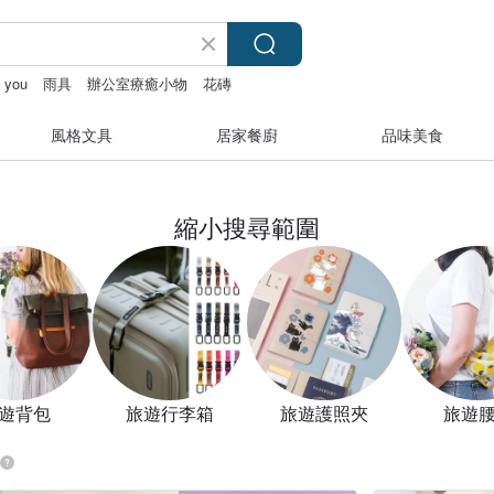
d you
雨具
辦公室療癒小物
花磚
風格文具
居家餐廚
品味美食
縮小搜尋範圍
遊背包
旅遊行李箱
旅遊護照夾
旅遊