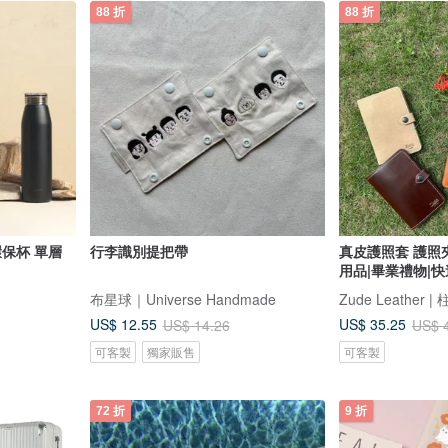
88 折
88 折
 環保杯 單層
行李識別提把帶
真皮護照套 護照夾 免費客製化 /
用品|畢業禮物|
布星球｜Universe Handmade
Zude Leather 
US$ 12.55
US$ 35.25
US$ 14.26
US$ 
可客製
獨家販售
可客製
72 折
9 折