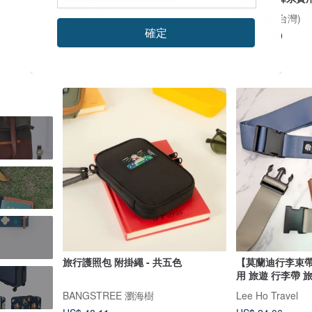
NETTA Studio
The Ally (台灣)
確定
US$ 70.38
US$ 40.09
旅行護照包 附掛繩 - 共五色
【莫蘭迪行李束帶
用 旅遊 行李帶 
BANGSTREE 瀏海樹
Lee Ho Travel