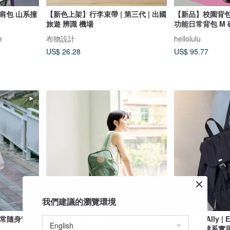
山系撞
【新色上架】行李束帶 | 第三代 | 出國
【新品】校園背包 | 
旅遊 辨識 機場
e
布物設計
hellolulu
US$ 26.28
US$ 95.77
我們建議的瀏覽環境
日常隨身背包
NETTA 迷你城市探索後背包 (11色) |
韓國 The Ally | 
旅遊 輕便 防潑水 迷你後背
오 백팩 | 韓系