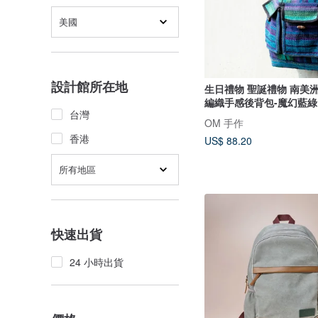
美國
設計館所在地
生日禮物 聖誕禮物 南美
編織手感後背包-魔幻藍綠
台灣
OM 手作
香港
US$ 88.20
所有地區
快速出貨
24 小時出貨