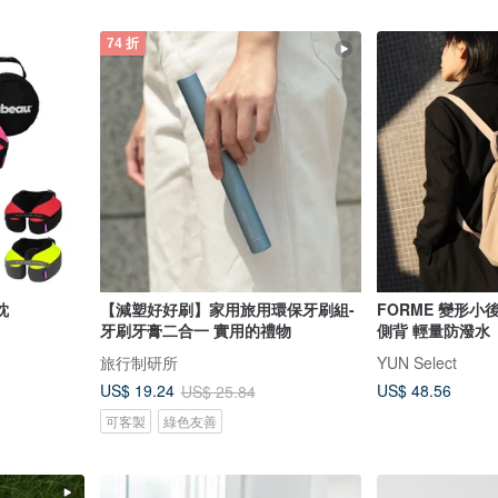
74 折
枕
【減塑好好刷】家用旅用環保牙刷組-
FORME 變形小
牙刷牙膏二合一 實用的禮物
側背 輕量防潑水
旅行制研所
YUN Select
US$ 48.56
US$ 19.24
US$ 25.84
可客製
綠色友善