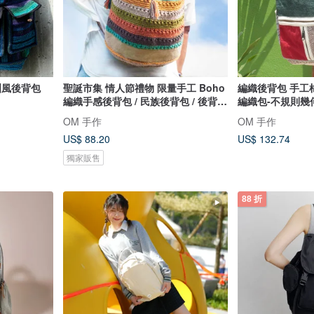
洲風後背包
聖誕市集 情人節禮物 限量手工 Boho
編織後背包 手工
編織手感後背包 / 民族後背包 / 後背包
編織包-不規則幾
/ 肩背包 / 民族登山包 / 旅行後背包 /
OM 手作
OM 手作
鉤織後背包 / 鉤織包 / 條紋後背包 - 夏
US$ 88.20
US$ 132.74
天的彩虹色繽紛條紋
獨家販售
88 折