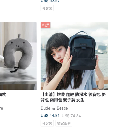
US$ 52.97
可客製
6 折
仔頸枕
【出清】旅遊 超輕 防潑水 後背包 斜
背包 兩用包 親子裝 女生
re
Dude ＆ Bestie
US$ 44.91
US$ 74.84
可客製
獨家販售