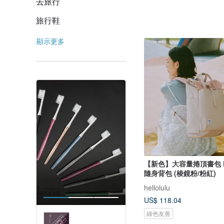
去旅行
旅行鞋
顯示更多
【新色】大容量捲頂書包 K
隨身背包 (棱鏡粉/粉紅)
hellolulu
US$ 118.04
綠色友善