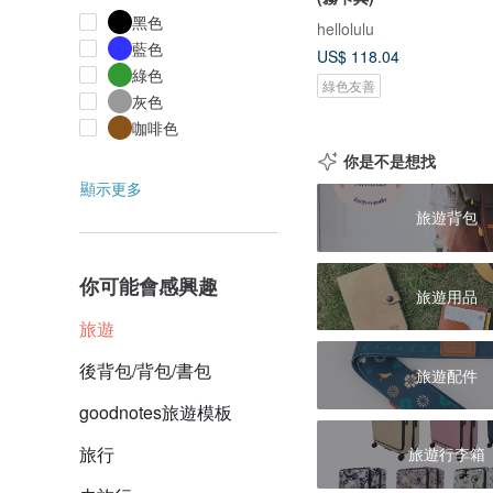
黑色
hellolulu
藍色
US$ 118.04
綠色
綠色友善
灰色
咖啡色
你是不是想找
顯示更多
旅遊背包
你可能會感興趣
旅遊用品
旅遊
後背包/背包/書包
旅遊配件
goodnotes旅遊模板
旅行
旅遊行李箱