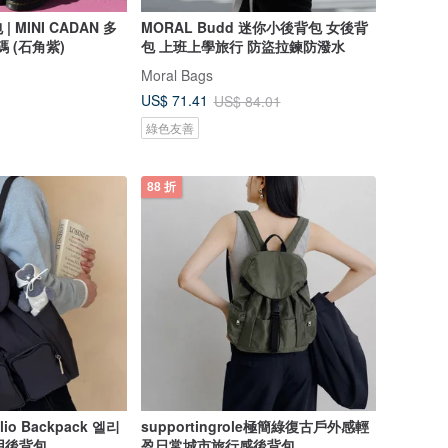
MINI CADAN 多
MORAL Budd 迷你小後背包 女後背
功能日常背包 M 碼 (石角紫)
包 上班上學旅行 防盜拉鍊防潑水
Moral Bags
US$ 71.41
US$ 84.01
綠色友善
88 折
Elio Backpack 엘리
supportingrole極簡綠復古戶外感輕
實用後背包
盈日常城市旅行感後背包