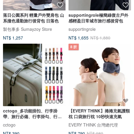
落日公園系列 輕量戶外雙肩包 山
supportingrole極簡綠復古戶外
系撞色通勤旅行後背包 日落色
感輕盈日常城市旅行感後背包
製包事多 Sumayzoy Store
supportingrole
NT$ 1,257
NT$ 1,655
NT$ 1,880
8 折
cctogo_多功能掛扣、行李掛
【EVERY THINK】捲捲充氣護頸
帶、旅行必備、行李掛勾、行李
枕 口袋旅行枕 10秒快速充氣
固定
cctogo
EVERY THINK 台灣總代理
NT$ 390
NT$ 790
NT$ 980