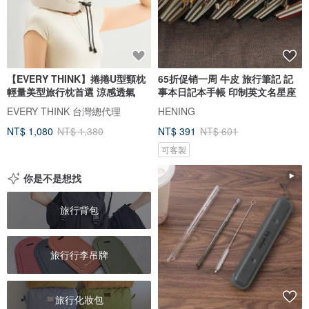
【EVERY THINK】捲捲U型頸枕
65折促销一周 牛皮 旅行筆記 記
輕量美型旅行枕首選 涼感透氣
事本日記本手帳 印制英文名星座
EVERY THINK 台灣總代理
HENING
NT$ 1,080
NT$ 1,380
NT$ 391
NT$ 601
可客製
你是不是想找
旅行背包
旅行行李吊牌
旅行化妝包