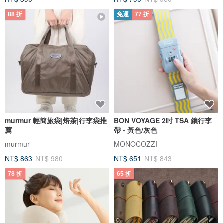
88 折
免運
77 折
murmur 輕簡旅袋|焙茶|行李袋推
BON VOYAGE 2吋 TSA 鎖行李
薦
帶 - 黃色/灰色
murmur
MONOCOZZI
NT$ 863
NT$ 980
NT$ 651
NT$ 843
78 折
65 折