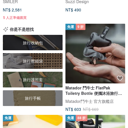
SMILER
Suzzi Design
NT$ 2,581
NT$ 490
5 人正準備購買
免運
9 折
你是不是想找
旅行收納包
旅行壓縮袋
旅行護照套
Matador 鬥牛士 FlatPak
Toiletry Bottle 便攜沐浴旅行分
旅行手帳
裝瓶
Matador鬥牛士 官方旗艦店
NT$ 603
NT$ 669
免運
免運
88 折