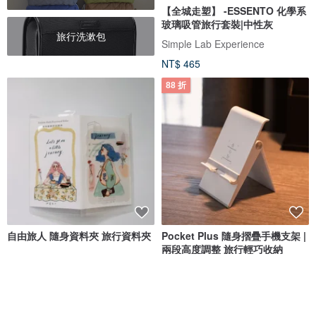
【全城走塑】 -ESSENTO 化學系
玻璃吸管旅行套裝|中性灰
旅行洗漱包
Simple Lab Experience
NT$ 465
88 折
自由旅人 隨身資料夾 旅行資料夾
Pocket Plus 隨身摺疊手機支架 |
兩段高度調整 旅行輕巧收納
甜蜜生活 La Dolce Vita
ideamonster
NT$ 150
NT$ 264
NT$ 299
12 人正準備購買