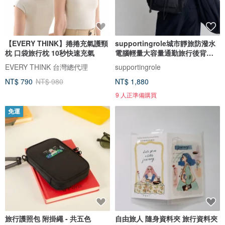
【EVERY THINK】捲捲充氣護頸
supportingrole城市靜旅防潑水
枕 口袋旅行枕 10秒快速充氣
電腦輕量大容量通勤旅行後背包
黑
EVERY THINK 台灣總代理
supportingrole
NT$ 790
NT$ 980
NT$ 1,880
9 人正準備購買
免運
旅行護照包 附掛繩 - 共五色
自由旅人 隨身資料夾 旅行資料夾