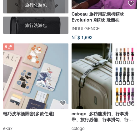
旅行化妝包
Cabeau 旅行用記憶棉頸枕
Evolution X頸枕 飛機枕
旅行洗漱包
INDULGENCE
NT$ 1,692
9 折
輕巧皮革護照套(多款任選)
cctogo_多功能掛扣、行李掛
帶、旅行必備、行李掛勾、行李
固定
ekax
cctogo
NT$ 315
NT$ 349
NT$ 390