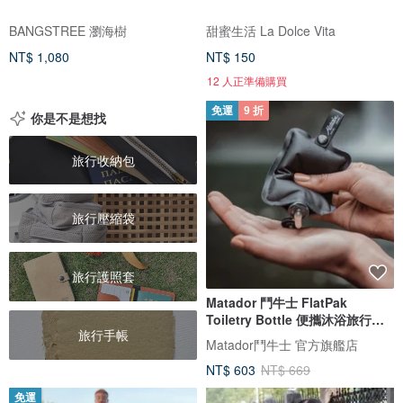
BANGSTREE 瀏海樹
甜蜜生活 La Dolce Vita
NT$ 1,080
NT$ 150
12 人正準備購買
免運
9 折
你是不是想找
旅行收納包
旅行壓縮袋
旅行護照套
Matador 鬥牛士 FlatPak
Toiletry Bottle 便攜沐浴旅行分
旅行手帳
裝瓶
Matador鬥牛士 官方旗艦店
NT$ 603
NT$ 669
免運