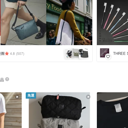
4
+
匠樂團
4.8
(507)
商品
免運