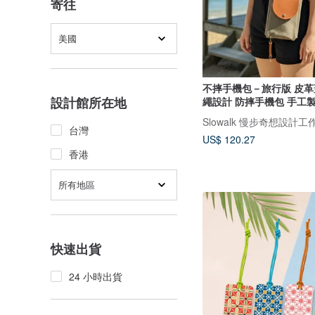
寄往
美國
不摔手機包－旅行版 皮
設計館所在地
繩設計 防摔手機包 手工
Slowalk 慢步奇想設計工
台灣
US$ 120.27
香港
所有地區
快速出貨
24 小時出貨