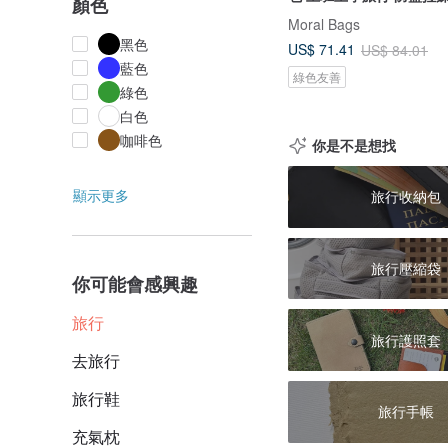
顏色
Moral Bags
黑色
US$ 71.41
US$ 84.01
藍色
綠色友善
綠色
白色
咖啡色
你是不是想找
顯示更多
旅行收納包
旅行壓縮袋
你可能會感興趣
旅行
旅行護照套
去旅行
旅行鞋
旅行手帳
充氣枕