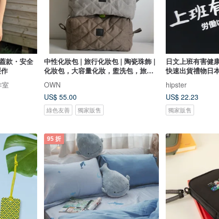
革蓋款・安全
中性化妝包 | 旅行化妝包 | 陶瓷珠飾 |
日文上班有害健康
製作
化妝包，大容量化妝，盥洗包，旅行
快速出貨禮物日
化妝包
作室
OWN
hipster
US$ 55.00
US$ 22.23
綠色友善
獨家販售
獨家販售
95 折