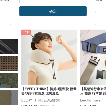
le brewlife 樂步
布物設計
確定
US$ 62.81
US$ 26.28
可客製
57 折
【EVERY THINK】捲捲U型頸枕 輕量
【莫蘭迪行李束帶
美型旅行枕首選 涼感透氣
用 旅遊 行李帶 
EVERY THINK 台灣總代理
Lee Ho Travel