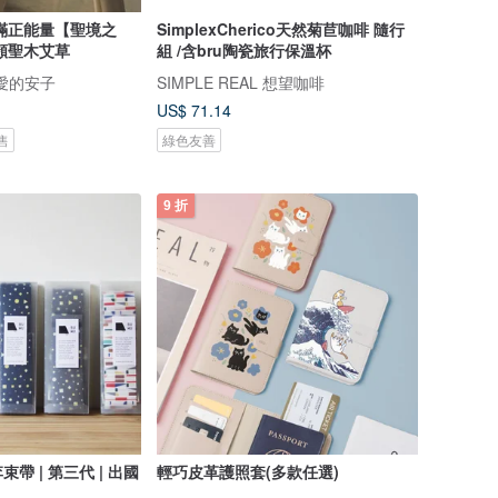
滿正能量【聖境之
SimplexCherico天然菊苣咖啡 隨行
頻聖木艾草
組 /含bru陶瓷旅行保溫杯
 親愛的安子
SIMPLE REAL 想望咖啡
US$ 71.14
售
綠色友善
9 折
帶 | 第三代 | 出國
輕巧皮革護照套(多款任選)