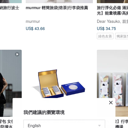
可收納旅行波士
murmur 輕簡旅袋|焙茶|行李袋推薦
旅行淨化必備 滿
光】能量噴霧/高
murmur
Dear Yasuko,
US$ 43.66
US$ 34.75
綠色友善
獨家販
我們建議的瀏覽環境
後背包 女後背
城市光譜系列 ~旅行世界精品濾掛・
【新色上架】行李束
鍊防潑水
藍金禮盒
旅遊 辨識 機場