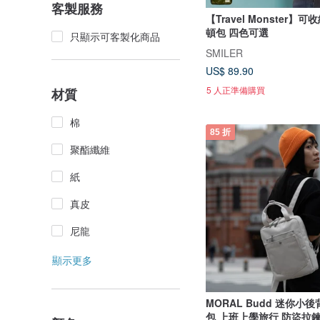
客製服務
【Travel Monster】
頓包 四色可選
只顯示可客製化商品
SMILER
US$ 89.90
5 人正準備購買
材質
棉
85 折
聚酯纖維
紙
真皮
尼龍
顯示更多
MORAL Budd 迷你小
包 上班上學旅行 防盜拉