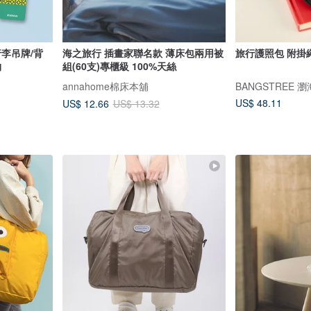
李吊牌/背
海之旅行 插畫家聯名款 薄床包兩用被
旅行護照包 附掛繩
物
組(60支)專櫃級 100%天絲
annahome棉床本舖
BANGSTREE 
US$ 48.11
US$ 12.66
US$ 13.32