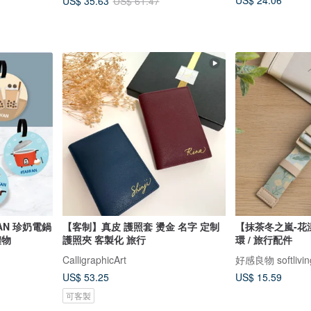
US$ 24.06
US$ 35.63
US$ 61.47
AN 珍奶電鍋
【客制】真皮 護照套 燙金 名字 定制
【抹茶冬之嵐-花
禮物
護照夾 客製化 旅行
環 / 旅行配件
CalligraphicArt
好感良物 softlivin
US$ 53.25
US$ 15.59
可客製