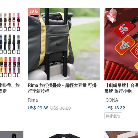
88 折
行李掛帶、旅
Rima 旅行摺疊袋 - 超輕大容量 可掛
【刺繡吊牌】台灣
固定
行李箱拉桿
吊牌 旅行小物
Rima
ICONA
US$ 13.32
US$ 26.66
US$ 30.29
獨家販售