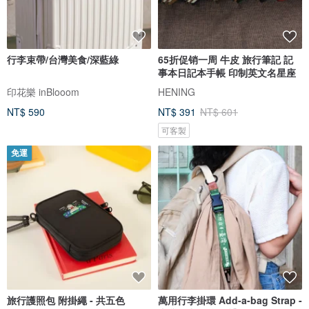
行李束帶/台灣美食/深藍綠
65折促销一周 牛皮 旅行筆記 記
事本日記本手帳 印制英文名星座
印花樂 inBlooom
HENING
NT$ 590
NT$ 391
NT$ 601
可客製
免運
旅行護照包 附掛繩 - 共五色
萬用行李掛環 Add-a-bag Strap -