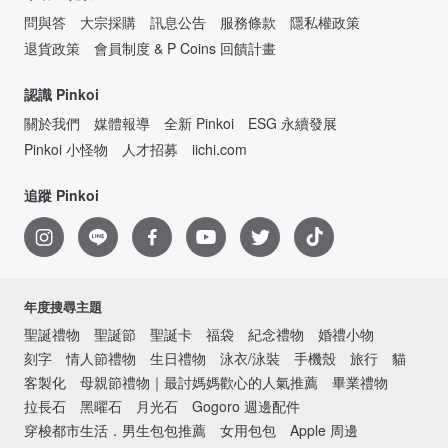
問與答
大宗採購
訊息公告
服務條款
隱私權政策
退貨政策
會員制度 & P Coins 回饋計畫
認識 Pinkoi
關於我們
媒體報導
全新 Pinkoi
ESG 永續發展
Pinkoi 小怪物
人才招募
iichi.com
追蹤 Pinkoi
年度搜尋主題
聖誕禮物
聖誕節
聖誕卡
福袋
紀念禮物
婚禮小物
刻字
情人節禮物
生日禮物
泳衣/泳裝
手機殼
旅行
貓
客製化
母親節禮物｜最討媽媽歡心的人氣推薦
畢業禮物
拉長石
黑曜石
月光石
Gogoro 週邊配件
穿梭都市生活．男生包包推薦
女用包包
Apple 周邊