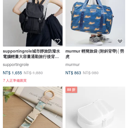
supportingrole城市靜旅防潑水
murmur 輕簡旅袋 (附斜背帶)│勞
電腦輕量大容量通勤旅行後背包
虎
黑
supportingrole
murmur
NT$ 1,655
NT$ 1,880
NT$ 863
NT$ 980
7 人正準備購買
88 折