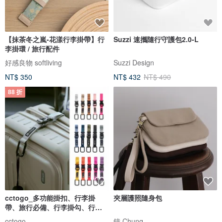
【抹茶冬之嵐-花漾行李掛帶】行
Suzzi 速攜隨行守護包2.0-L
李掛環 / 旅行配件
好感良物 softliving
Suzzi Design
NT$ 350
NT$ 432
NT$ 490
88 折
cctogo_多功能掛扣、行李掛
夾層護照隨身包
帶、旅行必備、行李掛勾、行李
固定
cctogo
鐘 Chung.