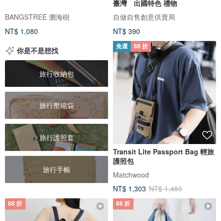
臺灣 出國特色 禮物
BANGSTREE 瀏海樹
自做自售創意供賣局
NT$ 1,080
NT$ 390
免運
88 折
你是不是想找
旅行收納包
旅行壓縮袋
旅行護照套
Transit Lite Passport Bag 輕旅
護照包
旅行手帳
Matchwood
NT$ 1,303
NT$ 1,480
88 折
88 折