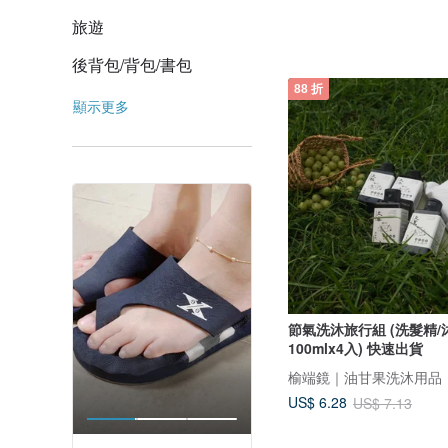
旅遊
後背包/背包/書包
88 折
顯示更多
節氣洗沐旅行組 (洗髮精/
100mlx4入) 快速出貨
榆端鏡｜油甘果洗沐用品
US$ 6.28
US$ 7.13