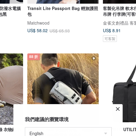
靜旅防潑水電腦
Transit Lite Passport Bag 輕旅護照
客製化吊牌 軟木
包黑
包
吊牌 行李牌(可客
Matchwood
金雀文創禮品 客
US$ 8.91
US$ 58.02
US$ 65.93
可客製
88 折
我們建議的瀏覽環境
綠 衣物縮小
Fastpac Plus 快翻斜背包 – 迷霧灰 |
MILESTO UTIL
Ripstop DWR防潑水 斜肩包