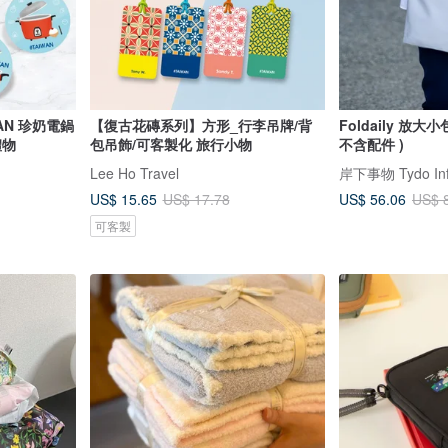
AN 珍奶電鍋
【復古花磚系列】方形_行李吊牌/背
Foldaily 放大小
禮物
包吊飾/可客製化 旅行小物
不含配件 )
Lee Ho Travel
岸下事物 Tydo In
US$ 15.65
US$ 56.06
US$ 17.78
US$ 
可客製