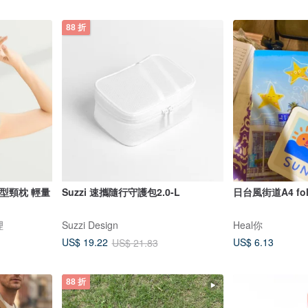
88 折
U型頸枕 輕量
Suzzi 速攜隨行守護包2.0-L
日台風街道A4 fol
理
Suzzi Design
Heal你
US$ 6.13
US$ 19.22
US$ 21.83
88 折