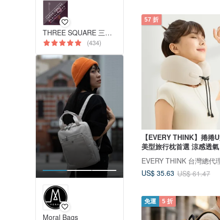
57 折
THREE SQUARE 三方字 減塑牙刷 氣墊拖鞋
(434)
【EVERY THINK】捲捲
美型旅行枕首選 涼感透氣
EVERY THINK 台灣總代
US$ 35.63
US$ 61.47
免運
5 折
Moral Bags