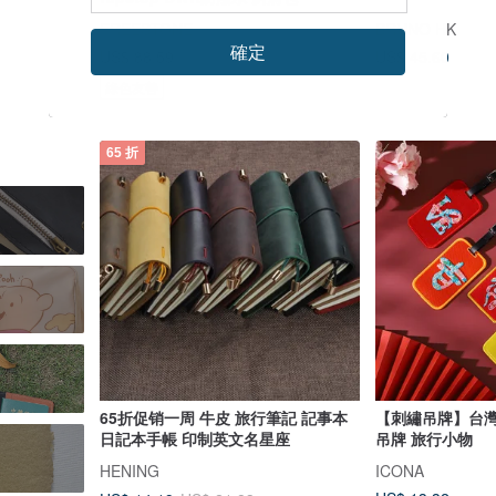
FREESTONE
BRUNO HK
確定
US$ 45.60
US$ 88.59
US$ 100.67
綠色友善
65 折
65折促销一周 牛皮 旅行筆記 記事本
【刺繡吊牌】台灣
日記本手帳 印制英文名星座
吊牌 旅行小物
HENING
ICONA