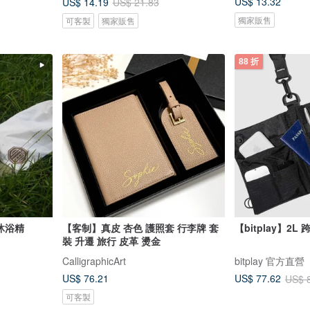
US$ 13.32
US$ 14.19
US$ 21.83
獨家販售
可客製
獨家販售
88 折
沐浴精
【客制】真皮 杏色 護照套 行李牌 套
裝 升遷 旅行 皮革 燙金
CalligraphicArt
bitplay 官方直營
US$ 76.21
US$ 77.62
US$ 
可客製