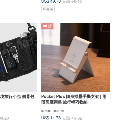
US$ 49.73
US$ 58.15
可客製
88 折
【bitplay】2L 跨境旅行小包 側背包
Pocket Plus 隨身摺疊手機支架 | 兩
段高度調整 旅行輕巧收納
ideamonster
US$ 11.73
88.20
US$ 13.32