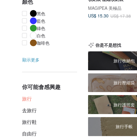
顏色
MAGIPEA 美極品
黑色
US$ 15.30
US$ 17.38
藍色
綠色
白色
咖啡色
你是不是想找
顯示更多
旅行收納包
旅行壓縮袋
你可能會感興趣
旅行
旅行護照套
去旅行
旅行鞋
旅行手帳
自由行