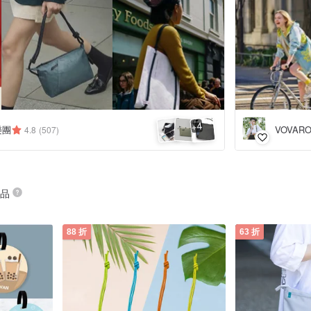
4
+
匠樂團
VOVARO
4.8
(507)
商品
88 折
63 折