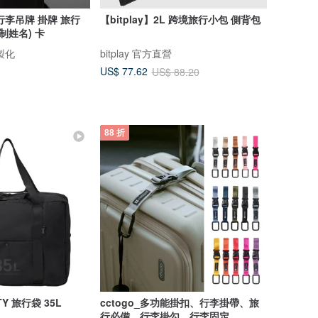
行李吊牌 掛牌 旅行
【bitplay】2L 跨境旅行小包 側背包
制姓名) 卡
製化
bitplay 官方直營
US$ 77.62
US$ 88.20
88 折
ITY 旅行袋 35L
cctogo_多功能掛扣、行李掛帶、旅
行必備、行李掛勾、行李固定