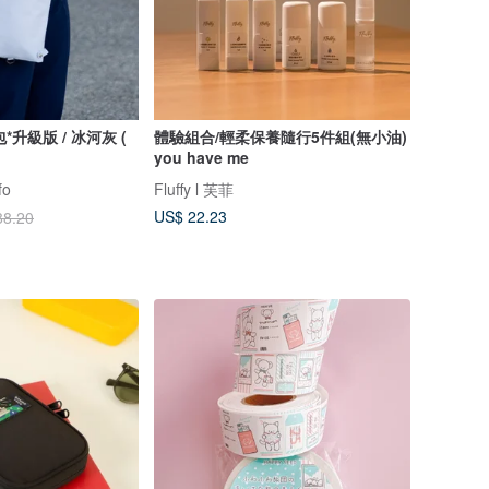
包*升級版 / 冰河灰 (
體驗組合/輕柔保養隨行5件組(無小油)
you have me
fo
Fluffy l 芙菲
US$ 22.23
88.20