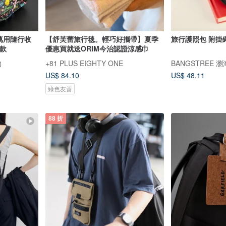
 - 萬用隨行收
【舒芙蕾旅行毯。輕巧好攜帶】夏季
旅行護照包 附掛繩
 款
優惠買就送ORIM今治認證涼感巾
物
+81 PLUS EIGHTY ONE
BANGSTREE 
US$ 84.10
US$ 48.11
綠色友善
88 折