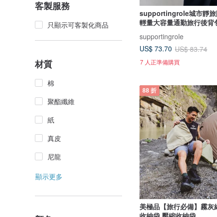
客製服務
supportingrole城市
輕量大容量通勤旅行後背
只顯示可客製化商品
supportingrole
US$ 73.70
US$ 83.74
7 人正準備購買
材質
棉
88 折
聚酯纖維
紙
真皮
尼龍
顯示更多
美極品【旅行必備】霧灰
收納袋 壓縮收納袋