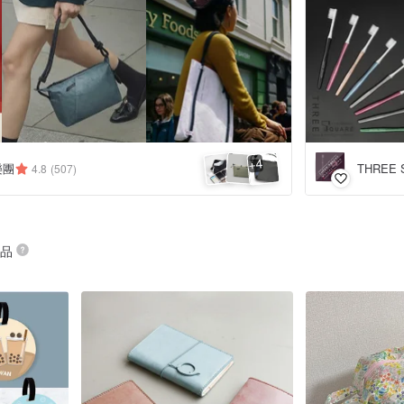
4
+
匠樂團
4.8
(507)
商品