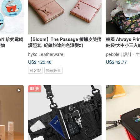
AN 珍奶電鍋
【Bloom】The Passage 擦蠟皮雙摺
韓國 Always Pr
禮物
護照套, 紀錄旅途的色澤變幻
納袋/大中小三入組 
hykc Leatherware
pebble | 設計 · 
US$ 125.48
US$ 42.77
可客製
獨家販售
88 折