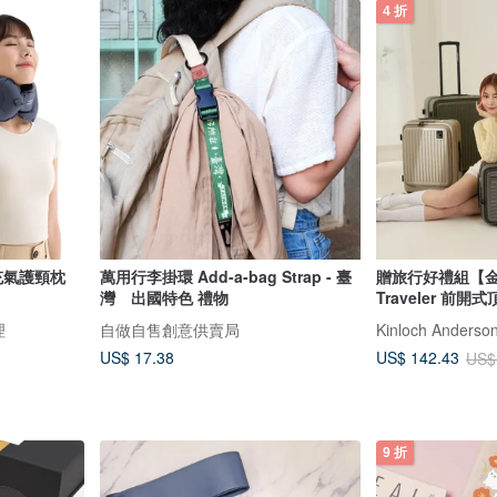
4 折
捲充氣護頸枕
萬用行李掛環 Add-a-bag Strap - 臺
贈旅行好禮組【金
灣 出國特色 禮物
Traveler 前
理
自做自售創意供賣局
Kinloch Ande
US$ 17.38
US$ 142.43
US$
9 折