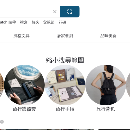
watch 錶帶
禮盒
短夾
父親節
花磚
風格文具
居家餐廚
品味美食
縮小搜尋範圍
旅行護照套
旅行手帳
旅行背包