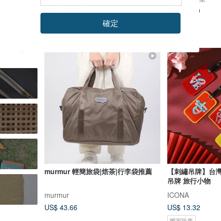
US$ 100.67
US$ 44.50
確定
綠色友善
murmur 輕簡旅袋|焙茶|行李袋推薦
【刺繡吊牌】台灣
吊牌 旅行小物
murmur
ICONA
US$ 43.66
US$ 13.32
獨家販售