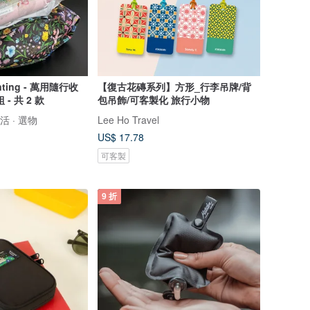
inting - 萬用隨行收
【復古花磚系列】方形_行李吊牌/背
- 共 2 款
包吊飾/可客製化 旅行小物
生活 · 選物
Lee Ho Travel
US$ 17.78
可客製
9 折