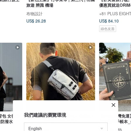
旅遊 辨識 機場
優惠買就送ORI
布物設計
+81 PLUS EIGH
US$ 26.28
US$ 84.10
綠色友善
我們建議的瀏覽環境
後背包 女後背
Fastpac Plus 快翻斜背包 – 迷霧灰 |
【8/9前台灣免運】
鍊防潑水
Ripstop DWR防潑水 斜肩包
創作旅伴手帳本_
FREESTONE
iMAT 愛桌墊