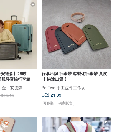
安德森】28吋
行李吊牌 行李帶 客製化行李帶 真皮
開式頂規靜音輪行李箱
【 快速出貨 】
rson 金・安德森
Be Two 手工皮件工作坊
US$ 21.83
 355.45
可客製
獨家販售