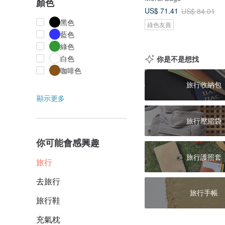
顏色
US$ 71.41
US$ 84.01
黑色
綠色友善
藍色
綠色
白色
你是不是想找
咖啡色
旅行收納包
顯示更多
旅行壓縮袋
你可能會感興趣
旅行護照套
旅行
去旅行
旅行手帳
旅行鞋
充氣枕