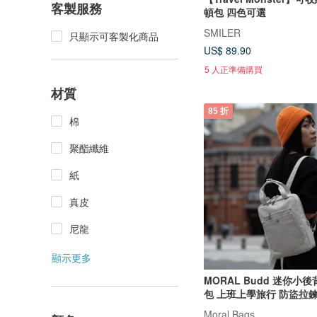
客製服務
頓包 四色可選
SMILER
只顯示可客製化商品
US$ 89.90
5 人正準備購買
材質
85 折
棉
聚酯纖維
紙
真皮
尼龍
顯示更多
MORAL Budd 迷你小
包 上班上學旅行 防盜拉
Moral Bags