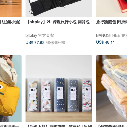
組(無小油)
【bitplay】2L 跨境旅行小包 側背包
旅行護照包 附掛繩
bitplay 官方直營
BANGSTREE 
US$ 48.11
US$ 77.62
US$ 88.20
可收納旅行波士
【新色上架】行李束帶 | 第三代 | 出國
【舒芙蕾旅行毯