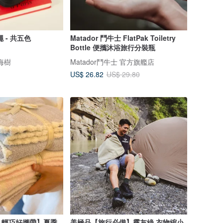
 - 共五色
Matador 鬥牛士 FlatPak Toiletry
Bottle 便攜沐浴旅行分裝瓶
瀏海樹
Matador鬥牛士 官方旗艦店
US$ 26.82
US$ 29.80
。輕巧好攜帶】夏季
美極品【旅行必備】霧灰綠 衣物縮小