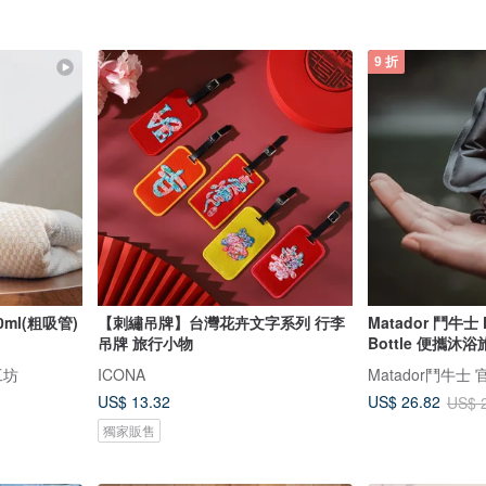
9 折
ml(粗吸管)
【刺繡吊牌】台灣花卉文字系列 行李
Matador 鬥牛士 Fl
吊牌 旅行小物
Bottle 便攜沐
工坊
ICONA
Matador鬥牛士
US$ 13.32
US$ 26.82
US$ 
獨家販售