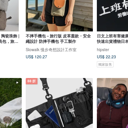
 陶瓷珠飾 |
不摔手機包－旅行版 皮革蓋款・安全
日文上班有害健康
洗包，旅行
繩設計 防摔手機包 手工製作
快速出貨禮物日
Slowalk 慢步奇想設計工作室
hipster
US$ 120.27
US$ 22.23
獨家販售
88 折