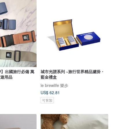
】出國旅行必備 萬
城市光譜系列 ~旅行世界精品濾掛・
旅遊用品
藍金禮盒
le brewlife 樂步
US$ 62.81
可客製