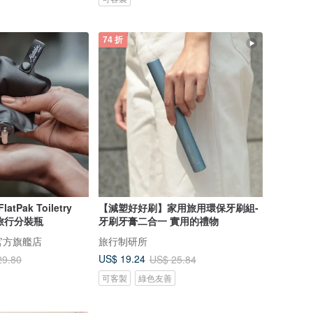
74 折
atPak Toiletry
【減塑好好刷】家用旅用環保牙刷組-
浴旅行分裝瓶
牙刷牙膏二合一 實用的禮物
 官方旗艦店
旅行制研所
US$ 19.24
29.80
US$ 25.84
可客製
綠色友善