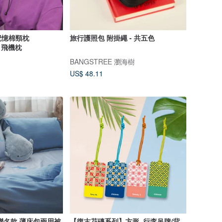
用記憶棉頸枕
旅行護照包 附掛繩 - 共五色
枕 飛機枕
BANGSTREE 瀏海樹
US$ 48.11
聯名款 薄床包兩用被
【復古花磚系列】方形_行李吊牌/背