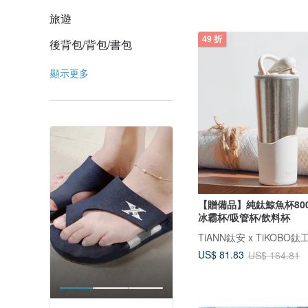
旅遊
49 折
後背包/背包/書包
顯示更多
【贈備品】純鈦鯨魚杯800
冰霸杯/吸管杯/飲料杯
TiANN鈦安 x TiKOBO鈦
US$ 81.83
US$ 164.81