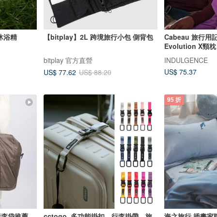
沐浴精
【bitplay】2L 跨境旅行小包 側背包
Cabeau 旅行
Evolution X頸
bitplay 官方直營
INDULGENCE
US$ 75.37
US$ 77.62
US$ 88.20
95 折
|行李袋推薦
cctogo_多功能掛扣、行李掛帶、旅
海之旅行 插畫家