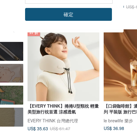
US$ 71.14
US$ 14.00
US$ 
確定
綠色友善
57 折
【EVERY THINK】捲捲U型頸枕 輕量
【口袋咖啡館】
美型旅行枕首選 涼感透氣
列 平裝版 旅行巴
EVERY THINK 台灣總代理
le brewlife 樂步
US$ 36.98
US$ 35.63
US$ 61.47