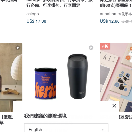
行必備、行李掛勾、行李固定
組(60支)專櫃級 
cctogo
annahome棉床
US$ 17.38
US$ 12.66
US$ 
9 折
我們建議的瀏覽環境
量【聖境之
SimplexCherico天然菊苣咖啡 隨行
輕巧皮革護照套(
草
組 /含bru陶瓷旅行保溫杯
SIMPLE REAL 想望咖啡
ekax