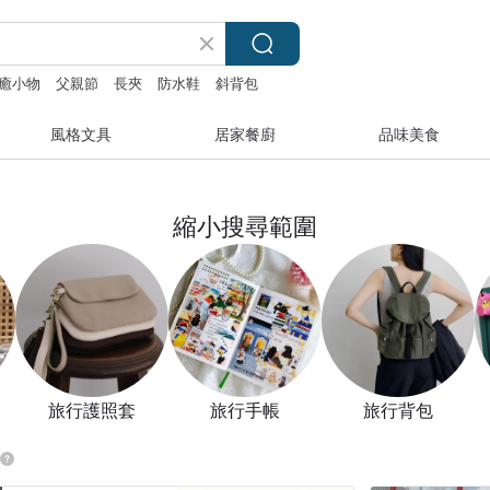
癒小物
父親節
長夾
防水鞋
斜背包
風格文具
居家餐廚
品味美食
縮小搜尋範圍
旅行護照套
旅行手帳
旅行背包