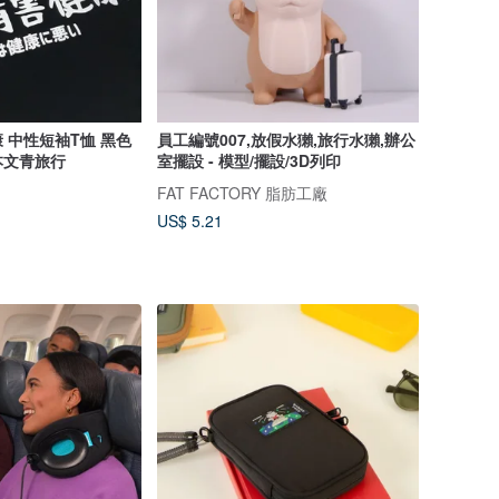
 中性短袖T恤 黑色
員工編號007,放假水獺,旅行水獺,辦公
本文青旅行
室擺設 - 模型/擺設/3D列印
FAT FACTORY 脂肪工廠
US$ 5.21