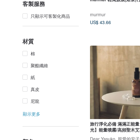
客製服務
murmur
只顯示可客製化商品
US$ 43.66
材質
棉
聚酯纖維
紙
真皮
尼龍
顯示更多
旅行淨化必備 滿滿正能
光】能量噴霧/高頻聖木艾
Dear Yasuko, 親愛的安子