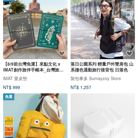
【8/9前台灣免運】來點文化 x
落日公園系列 輕量戶外雙肩包 山
iMAT創作旅伴手帳本_台灣旅行
系撞色通勤旅行後背包 日落色
手帳
iMAT 愛桌墊
製包事多 Sumayzoy Store
NT$ 999
NT$ 1,257
免運