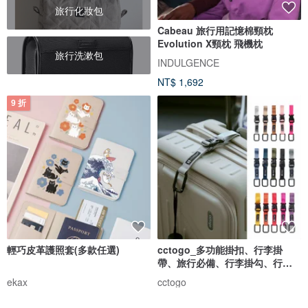
旅行化妝包
Cabeau 旅行用記憶棉頸枕
Evolution X頸枕 飛機枕
旅行洗漱包
INDULGENCE
NT$ 1,692
9 折
輕巧皮革護照套(多款任選)
cctogo_多功能掛扣、行李掛
帶、旅行必備、行李掛勾、行李
固定
ekax
cctogo
NT$ 315
NT$ 349
NT$ 390