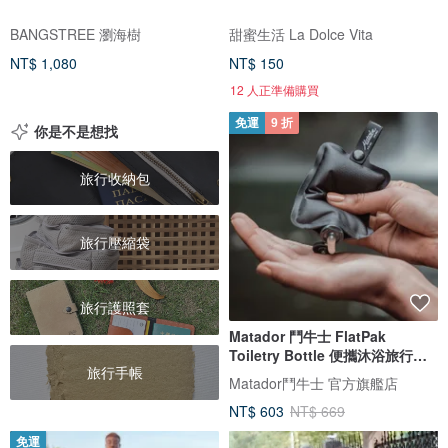
BANGSTREE 瀏海樹
甜蜜生活 La Dolce Vita
NT$ 1,080
NT$ 150
12 人正準備購買
免運
9 折
你是不是想找
旅行收納包
旅行壓縮袋
旅行護照套
Matador 鬥牛士 FlatPak
Toiletry Bottle 便攜沐浴旅行分
旅行手帳
裝瓶
Matador鬥牛士 官方旗艦店
NT$ 603
NT$ 669
免運