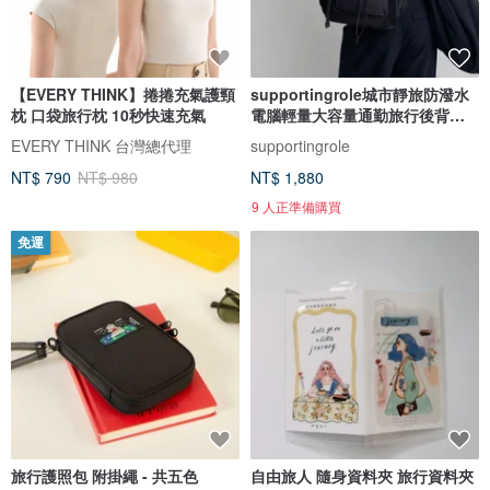
【EVERY THINK】捲捲充氣護頸
supportingrole城市靜旅防潑水
枕 口袋旅行枕 10秒快速充氣
電腦輕量大容量通勤旅行後背包
黑
EVERY THINK 台灣總代理
supportingrole
NT$ 790
NT$ 980
NT$ 1,880
9 人正準備購買
免運
旅行護照包 附掛繩 - 共五色
自由旅人 隨身資料夾 旅行資料夾