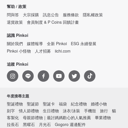
幫助 / 政策
問與答
大宗採購
訊息公告
服務條款
隱私權政策
退貨政策
會員制度 & P Coins 回饋計畫
認識 Pinkoi
關於我們
媒體報導
全新 Pinkoi
ESG 永續發展
Pinkoi 小怪物
人才招募
iichi.com
追蹤 Pinkoi
年度搜尋主題
聖誕禮物
聖誕節
聖誕卡
福袋
紀念禮物
婚禮小物
刻字
情人節禮物
生日禮物
泳衣/泳裝
手機殼
旅行
貓
客製化
母親節禮物｜最討媽媽歡心的人氣推薦
畢業禮物
拉長石
黑曜石
月光石
Gogoro 週邊配件