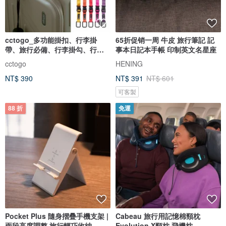
cctogo_多功能掛扣、行李掛
65折促销一周 牛皮 旅行筆記 記
帶、旅行必備、行李掛勾、行李
事本日記本手帳 印制英文名星座
固定
cctogo
HENING
NT$ 390
NT$ 391
NT$ 601
可客製
88 折
免運
Pocket Plus 隨身摺疊手機支架 |
Cabeau 旅行用記憶棉頸枕
兩段高度調整 旅行輕巧收納
Evolution X頸枕 飛機枕