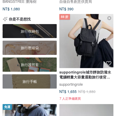
BANGSTREE 瀏海樹
自做自售創意供賣局
NT$ 1,080
NT$ 390
88 折
你是不是想找
旅行收納包
旅行壓縮袋
旅行護照套
supportingrole城市靜旅防潑水
電腦輕量大容量通勤旅行後背包
旅行手帳
黑
supportingrole
NT$ 1,655
NT$ 1,880
7 人正準備購買
免運