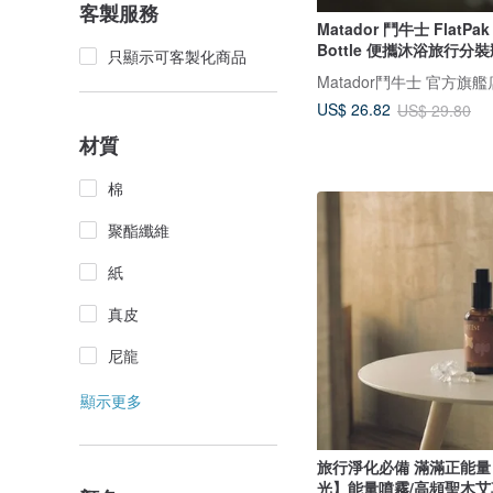
客製服務
Matador 鬥牛士 FlatPak T
Bottle 便攜沐浴旅行分
只顯示可客製化商品
Matador鬥牛士 官方旗艦
US$ 26.82
US$ 29.80
材質
棉
聚酯纖維
紙
真皮
尼龍
顯示更多
旅行淨化必備 滿滿正能
光】能量噴霧/高頻聖木艾