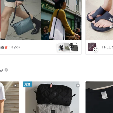
4
+
匠樂團
4.8
(507)
商品
免運