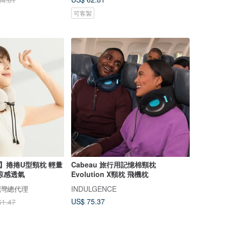
84.01
可客製
NK】捲捲U型頸枕 輕量
Cabeau 旅行用記憶棉頸枕
涼感透氣
Evolution X頸枕 飛機枕
 台灣總代理
INDULGENCE
US$ 75.37
61.47