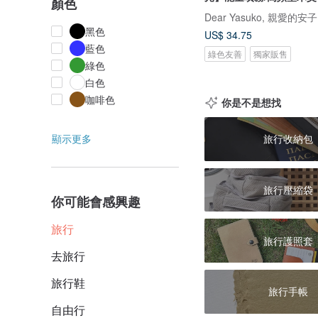
顏色
Dear Yasuko, 親愛的安子
黑色
US$ 34.75
藍色
綠色友善
獨家販售
綠色
白色
咖啡色
你是不是想找
顯示更多
旅行收納包
旅行壓縮袋
你可能會感興趣
旅行
旅行護照套
去旅行
旅行鞋
旅行手帳
自由行