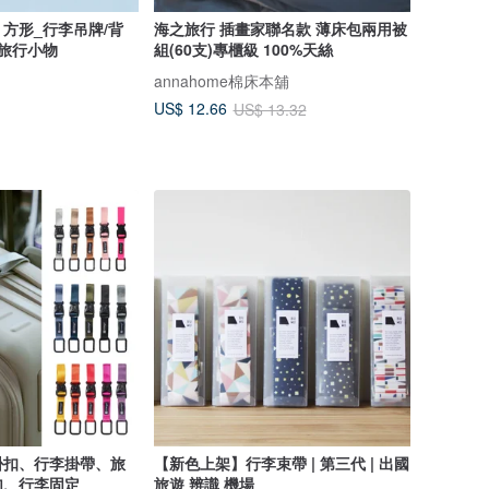
方形_行李吊牌/背
海之旅行 插畫家聯名款 薄床包兩用被
 旅行小物
組(60支)專櫃級 100%天絲
annahome棉床本舖
US$ 12.66
US$ 13.32
能掛扣、行李掛帶、旅
【新色上架】行李束帶 | 第三代 | 出國
勾、行李固定
旅遊 辨識 機場