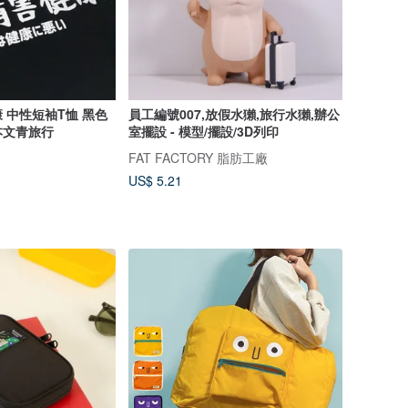
 中性短袖T恤 黑色
員工編號007,放假水獺,旅行水獺,辦公
本文青旅行
室擺設 - 模型/擺設/3D列印
FAT FACTORY 脂肪工廠
US$ 5.21