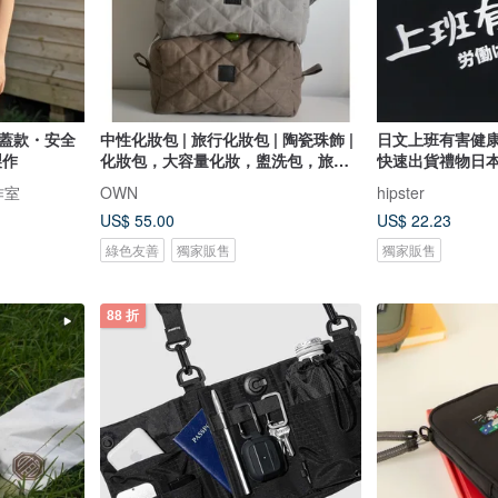
革蓋款・安全
中性化妝包 | 旅行化妝包 | 陶瓷珠飾 |
日文上班有害健康
製作
化妝包，大容量化妝，盥洗包，旅行
快速出貨禮物日
化妝包
作室
OWN
hipster
US$ 55.00
US$ 22.23
綠色友善
獨家販售
獨家販售
88 折