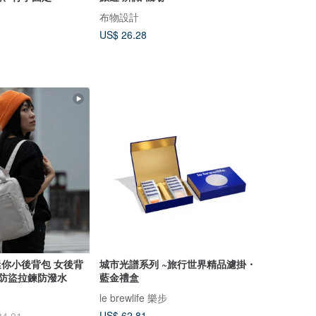
布物設計
US$ 26.28
 迷你小後背包 女後背
城市光譜系列 ~旅行世界精品濾掛・
 防盜拉鍊防潑水
藍金禮盒
le brewlife 樂步
US$ 62.81