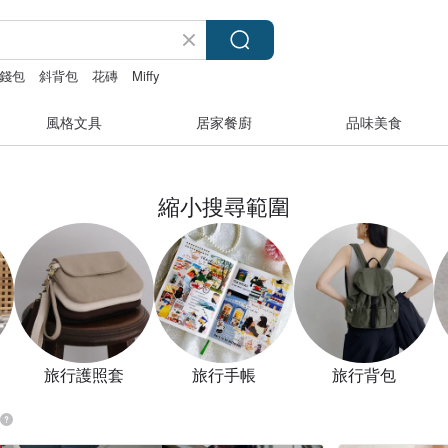
錢包
斜背包
花磚
Miffy
風格文具
居家餐廚
品味美食
縮小搜尋範圍
旅行護照套
旅行手帳
旅行背包