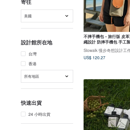
寄往
美國
不摔手機包－旅行版 皮
設計館所在地
繩設計 防摔手機包 手工
Slowalk 慢步奇想設計工
台灣
US$ 120.27
香港
所有地區
快速出貨
24 小時出貨