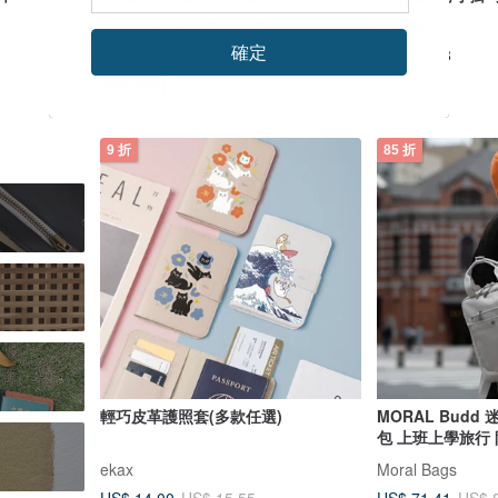
SIMPLE REAL 想望咖啡
cctogo
確定
US$ 71.14
US$ 17.38
綠色友善
9 折
85 折
輕巧皮革護照套(多款任選)
MORAL Budd
包 上班上學旅行
ekax
Moral Bags
US$ 14.00
US$ 71.41