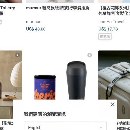
oiletry
murmur 輕簡旅袋|焙茶|行李袋推薦
【復古花磚系列】
裝瓶
包吊飾/可客製化
店
murmur
Lee Ho Travel
US$ 43.66
US$ 17.78
可客製
我們建議的瀏覽環境
量【聖境之
SimplexCherico天然菊苣咖啡 隨行
cctogo_多功
草
組 /含bru陶瓷旅行保溫杯
行必備、行李掛