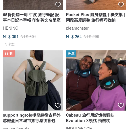
65折促销一周 牛皮 旅行筆記 記
Pocket Plus 隨身摺疊手機支架 |
事本日記本手帳 印制英文名星座
兩段高度調整 旅行輕巧收納
HENING
ideamonster
NT$ 391
NT$ 601
NT$ 264
NT$ 299
可客製
88 折
免運
supportingrole極簡綠復古戶外
Cabeau 旅行用記憶棉頸枕
感輕盈日常城市旅行感後背包
Evolution X頸枕 飛機枕
supportingrole
INDULGENCE