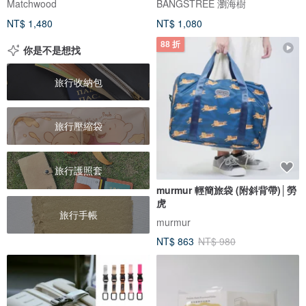
Matchwood
BANGSTREE 瀏海樹
NT$ 1,480
NT$ 1,080
88 折
你是不是想找
旅行收納包
旅行壓縮袋
旅行護照套
murmur 輕簡旅袋 (附斜背帶)│勞
虎
旅行手帳
murmur
NT$ 863
NT$ 980