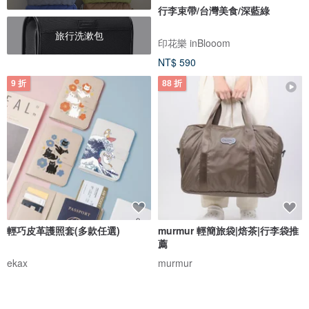
行李束帶/台灣美食/深藍綠
旅行洗漱包
印花樂 inBlooom
NT$ 590
9 折
88 折
輕巧皮革護照套(多款任選)
murmur 輕簡旅袋|焙茶|行李袋推
薦
ekax
murmur
NT$ 315
NT$ 349
NT$ 863
NT$ 980
88 折
免運
65 折