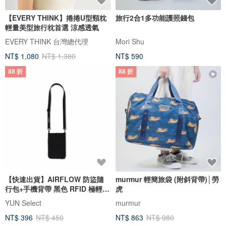
【EVERY THINK】捲捲U型頸枕
旅行2合1多功能護照錢包
輕量美型旅行枕首選 涼感透氣
EVERY THINK 台灣總代理
Mori Shu
NT$ 1,080
NT$ 1,380
NT$ 590
88 折
88 折
【快速出貨】AIRFLOW 防盜隨
murmur 輕簡旅袋 (附斜背帶)│勞
行包+手機背帶 黑色 RFID 極輕防
虎
潑水
YUN Select
murmur
NT$ 396
NT$ 450
NT$ 863
NT$ 980