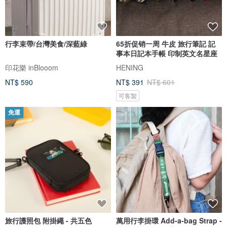
行李束帶/台灣美食/深藍綠
65折促销一周 牛皮 旅行筆記 記
事本日記本手帳 印制英文名星座
印花樂 inBlooom
HENING
NT$ 590
NT$ 391
NT$ 601
可客製
免運
旅行護照包 附掛繩 - 共五色
萬用行李掛環 Add-a-bag Strap -