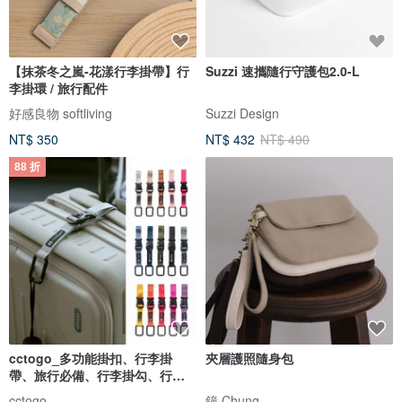
【抹茶冬之嵐-花漾行李掛帶】行
Suzzi 速攜隨行守護包2.0-L
李掛環 / 旅行配件
好感良物 softliving
Suzzi Design
NT$ 350
NT$ 432
NT$ 490
88 折
cctogo_多功能掛扣、行李掛
夾層護照隨身包
帶、旅行必備、行李掛勾、行李
固定
cctogo
鐘 Chung.