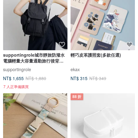
supportingrole城市靜旅防潑水
輕巧皮革護照套(多款任選)
電腦輕量大容量通勤旅行後背包
黑
supportingrole
ekax
NT$ 1,655
NT$ 1,880
NT$ 315
NT$ 349
7 人正準備購買
88 折