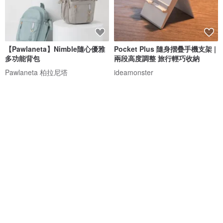
【Pawlaneta】Nimble隨心優雅
Pocket Plus 隨身摺疊手機支架 |
多功能背包
兩段高度調整 旅行輕巧收納
Pawlaneta 柏拉尼塔
ideamonster
NT$ 1,980
NT$ 264
NT$ 299
免運
88 折
88 折
Cabeau 旅行用記憶棉頸枕
supportingrole極簡綠復古戶外
Evolution X頸枕 飛機枕
感輕盈日常城市旅行感後背包