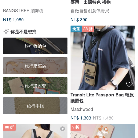
臺灣 出國特色 禮物
BANGSTREE 瀏海樹
自做自售創意供賣局
NT$ 1,080
NT$ 390
免運
88 折
你是不是想找
旅行收納包
旅行壓縮袋
旅行護照套
Transit Lite Passport Bag 輕旅
護照包
旅行手帳
Matchwood
NT$ 1,303
NT$ 1,480
88 折
9 折