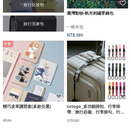
旅行化妝包
臺灣動物-帆布刺繡零錢包
旅行洗漱包
一帆布包
NT$ 380
9 折
輕巧皮革護照套(多款任選)
cctogo_多功能掛扣、行李掛
帶、旅行必備、行李掛勾、行李
固定
ekax
cctogo
NT$ 315
NT$ 349
NT$ 390