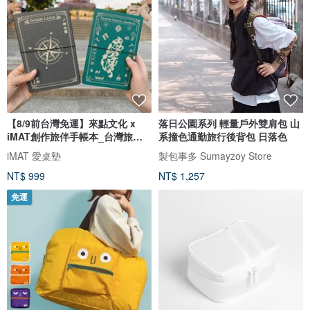
【8/9前台灣免運】來點文化 x
落日公園系列 輕量戶外雙肩包 山
iMAT創作旅伴手帳本_台灣旅行
系撞色通勤旅行後背包 日落色
手帳
iMAT 愛桌墊
製包事多 Sumayzoy Store
NT$ 999
NT$ 1,257
免運