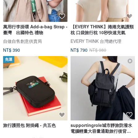
萬用行李掛環 Add-a-bag Strap -
【EVERY THINK】捲捲充氣護頸
臺灣 出國特色 禮物
枕 口袋旅行枕 10秒快速充氣
自做自售創意供賣局
EVERY THINK 台灣總代理
NT$ 390
NT$ 790
NT$ 980
免運
旅行護照包 附掛繩 - 共五色
supportingrole城市靜旅防潑水
電腦輕量大容量通勤旅行後背包
黑