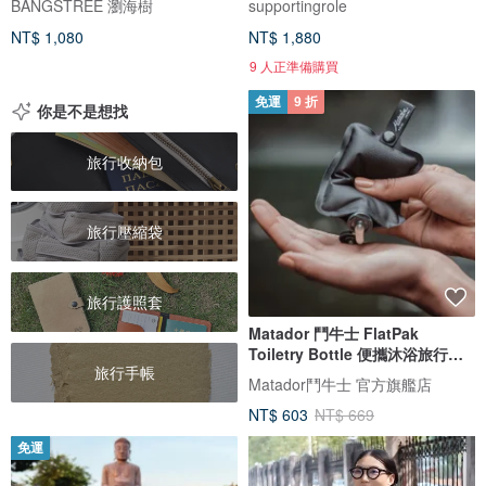
BANGSTREE 瀏海樹
supportingrole
NT$ 1,080
NT$ 1,880
9 人正準備購買
免運
9 折
你是不是想找
旅行收納包
旅行壓縮袋
旅行護照套
Matador 鬥牛士 FlatPak
Toiletry Bottle 便攜沐浴旅行分
旅行手帳
裝瓶
Matador鬥牛士 官方旗艦店
NT$ 603
NT$ 669
免運