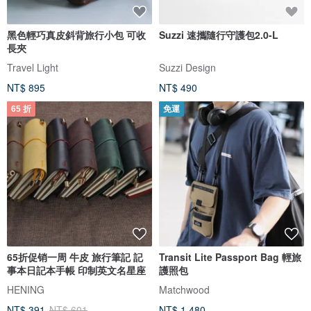
黑色輕巧真皮斜背旅行小包 可收
Suzzi 速攜隨行守護包2.0-L
長夾
Travel Light
Suzzi Design
NT$ 895
NT$ 490
65 折
免運
65折促销一周 牛皮 旅行筆記 記
Transit Lite Passport Bag 輕旅
事本日記本手帳 印制英文名星座
護照包
HENING
Matchwood
NT$ 391
NT$ 601
NT$ 1,480