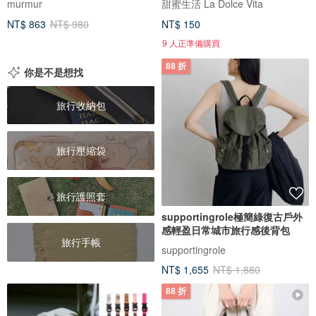
murmur
甜蜜生活 La Dolce Vita
NT$ 863
NT$ 980
NT$ 150
9 人正準備購買
88 折
你是不是想找
旅行收納包
旅行壓縮袋
旅行護照套
supportingrole極簡綠復古戶外
感輕盈日常城市旅行感後背包
旅行手帳
supportingrole
NT$ 1,655
NT$ 1,880
88 折