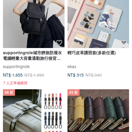
supportingrole城市靜旅防潑水
輕巧皮革護照套(多款任選)
電腦輕量大容量通勤旅行後背包
黑
supportingrole
ekax
NT$ 1,655
NT$ 1,880
NT$ 315
NT$ 349
7 人正準備購買
88 折
65 折