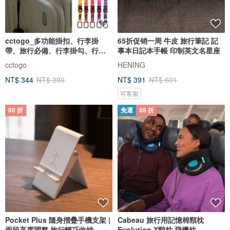
cctogo_多功能掛扣、行李掛
65折促销一周 牛皮 旅行筆記 記
帶、旅行必備、行李掛勾、行李
事本日記本手帳 印制英文名星座
固定
cctogo
HENING
NT$ 344
NT$ 390
NT$ 391
NT$ 601
可客製
88 折
免運
88 折
Pocket Plus 隨身摺疊手機支架 |
Cabeau 旅行用記憶棉頸枕
兩段高度調整 旅行輕巧收納
Evolution X頸枕 飛機枕