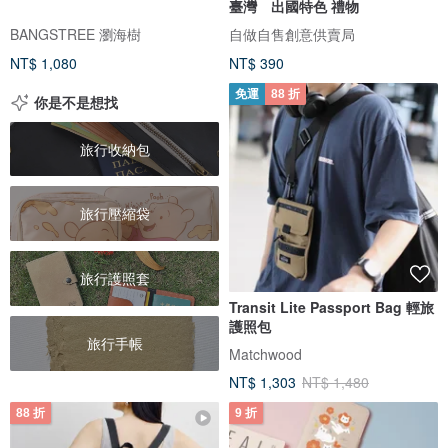
臺灣 出國特色 禮物
BANGSTREE 瀏海樹
自做自售創意供賣局
NT$ 1,080
NT$ 390
免運
88 折
你是不是想找
旅行收納包
旅行壓縮袋
旅行護照套
Transit Lite Passport Bag 輕旅
護照包
旅行手帳
Matchwood
NT$ 1,303
NT$ 1,480
88 折
9 折