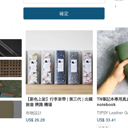
US$ 17.38
US$ 16.10
確定
【新色上架】行李束帶 | 第三代 | 出國
TN筆記本專用真皮書
旅遊 辨識 機場
notebook
布物設計
TIPSY Leather G
US$ 26.28
US$ 33.41
可客製