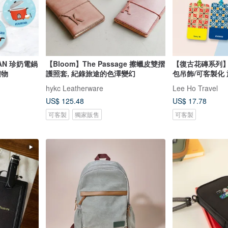
AN 珍奶電鍋
【Bloom】The Passage 擦蠟皮雙摺
【復古花磚系列】
禮物
護照套, 紀錄旅途的色澤變幻
包吊飾/可客製化
hykc Leatherware
Lee Ho Travel
US$ 125.48
US$ 17.78
可客製
獨家販售
可客製