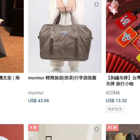
機支架 | 兩
murmur 輕簡旅袋|焙茶|行李袋推薦
【刺繡吊牌】台灣
吊牌 旅行小物
murmur
ICONA
US$ 43.66
US$ 13.32
獨家販售
4 折
65 折