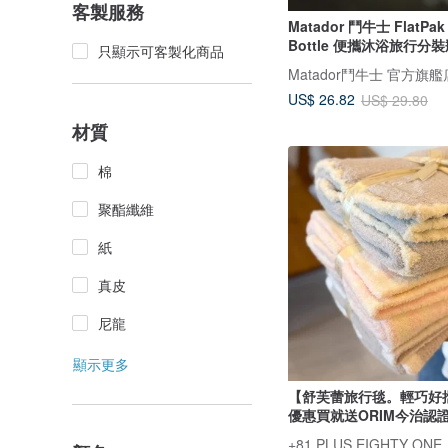
客製服務
Matador 鬥牛士 FlatPak T
Bottle 便攜沐浴旅行分
只顯示可客製化商品
Matador鬥牛士 官方旗艦
US$ 26.82
US$ 29.80
材質
棉
聚酯纖維
紙
真皮
尼龍
顯示更多
【舒芙蕾旅行毯。輕巧好
優惠買就送ORIM今治認
+81 PLUS EIGHTY ONE