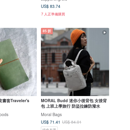
US$ 83.74
7 人正準備購買
85 折
套Traveler's
MORAL Budd 迷你小後背包 女後背
包 上班上學旅行 防盜拉鍊防潑水
oods
Moral Bags
US$ 71.41
US$ 84.01
綠色友善