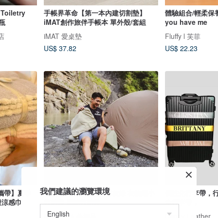
oiletry
手帳界革命【第一本內建切割墊】
體驗組合/輕柔保
裝瓶
iMAT創作旅伴手帳本 單外殼/套組
you have me
店
iMAT 愛桌墊
Fluffy l 芙菲
US$ 37.82
US$ 22.23
我們建議的瀏覽環境
攜帶】夏季
美極品【旅行必備】霧灰綠 衣物縮小
個性化行李帶，
證涼感巾
收納袋 壓縮收納袋
全行李帶，
MAGIPEA 美極品
Candy Leather