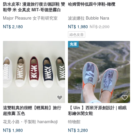
防水皮革! 漫遊旅行復古德訓鞋 雙
哈姆雷特低跟牛津鞋-橄欖
鞋帶 米 全真皮 MIT-哥德堡霧白
Major Pleasure 女子鞋研究室
波波娜拉 Bubble Nara
NT$ 2,180
NT$ 1,980
NT$ 2,200
綠色友善
免運
這雙鞋真的很輕【輕風鞋】旅行
【 Uin 】西班牙原創設計 | 眠眠
超推薦 五色
彩繪休閒女鞋
花見小路・手製鞋 hanamikoji
特物館
NT$ 1,980
NT$ 3,280