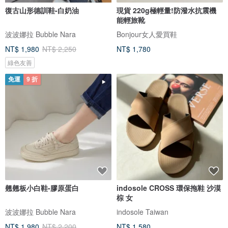
復古山形德訓鞋-白奶油
現貨 220g極輕量!防潑水抗震機
能輕旅靴
波波娜拉 Bubble Nara
Bonjour女人愛買鞋
NT$ 1,980
NT$ 2,250
NT$ 1,780
綠色友善
免運
9 折
翹翹板小白鞋-膠原蛋白
indosole CROSS 環保拖鞋 沙漠
棕 女
波波娜拉 Bubble Nara
indosole Taiwan
NT$ 1,980
NT$ 2,200
NT$ 1,580