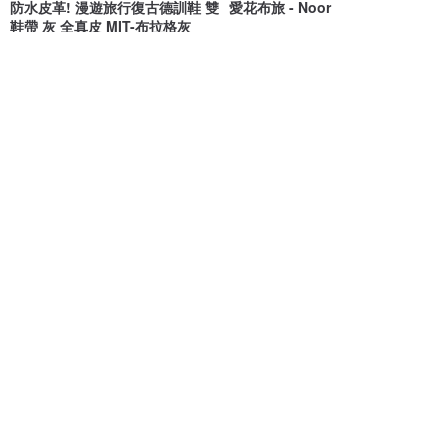
防水皮革! 漫遊旅行復古德訓鞋 雙
愛花布旅 - Noor
鞋帶 灰 全真皮 MIT-布拉格灰
Major Pleasure 女子鞋研究室
愛花製作所
NT$ 2,180
NT$ 2,980
可客製
【曲奇餅乾】視覺顯瘦5kg 全真
evan土耳其藍/設計男鞋/旅行/文
皮MIT美腳曲奇餅乾厚底小白鞋-
青/重訓/休閒鞋/帆布鞋
咖
SnN溫度真皮手工鞋
Southgate 南．登機口
NT$ 2,480
NT$ 1,880