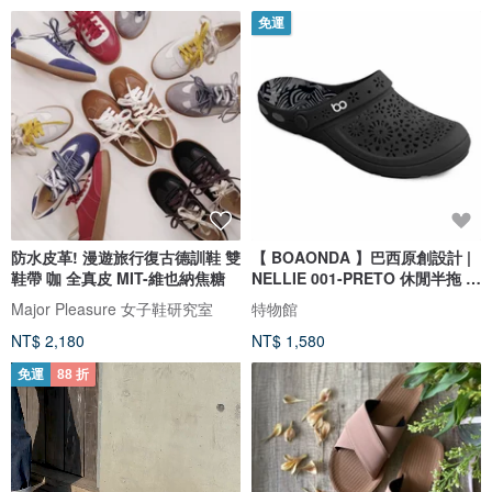
免運
防水皮革! 漫遊旅行復古德訓鞋 雙
【 BOAONDA 】巴西原創設計 |
鞋帶 咖 全真皮 MIT-維也納焦糖
NELLIE 001-PRETO 休閒半拖 女
鞋
Major Pleasure 女子鞋研究室
特物館
NT$ 2,180
NT$ 1,580
免運
88 折