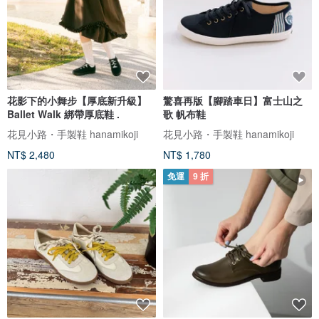
花影下的小舞步【厚底新升級】
驚喜再版【腳踏車日】富士山之
Ballet Walk 綁帶厚底鞋 .
歌 帆布鞋
花見小路・手製鞋 hanamikoji
花見小路・手製鞋 hanamikoji
NT$ 2,480
NT$ 1,780
免運
9 折