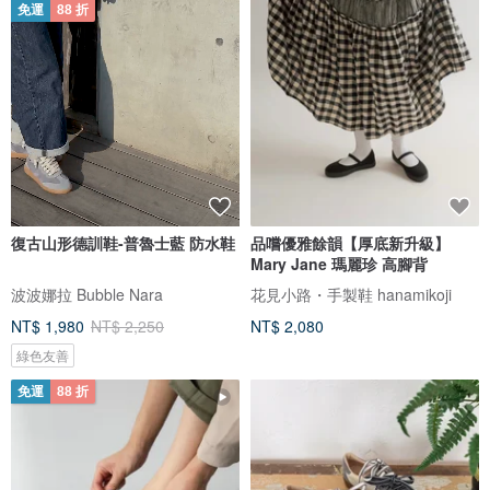
免運
88 折
復古山形德訓鞋-普魯士藍 防水鞋
品嚐優雅餘韻【厚底新升級】
Mary Jane 瑪麗珍 高腳背
波波娜拉 Bubble Nara
花見小路・手製鞋 hanamikoji
NT$ 1,980
NT$ 2,250
NT$ 2,080
綠色友善
免運
88 折