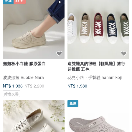
免運
88 折
翹翹板小白鞋-膠原蛋白
這雙鞋真的很輕【輕風鞋】旅行
超推薦 五色
波波娜拉 Bubble Nara
花見小路・手製鞋 hanamikoji
NT$ 1,936
NT$ 2,200
NT$ 1,980
綠色友善
免運