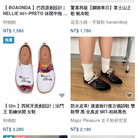
【 BOAONDA 】巴西原創設計 |
驚喜再版【腳踏車日】富士山之
NELLIE 001-PRETO 休閒半拖 女
歌 帆布鞋
鞋
特物館
花見小路・手製鞋 hanamikoji
NT$ 1,580
NT$ 1,780
免運
【 Uin 】西班牙原創設計 | 法鬥
防水皮革! 漫遊旅行復古德訓鞋 雙
王 彩繪休閒 女鞋
鞋帶 黑 全真皮 MIT-柏林黑色
特物館
Major Pleasure 女子鞋研究室
NT$ 3,280
NT$ 2,180