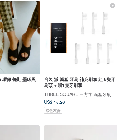
OSS 環保 拖鞋 墨碳黑
台製 減 減塑 牙刷 補充刷頭 組 6隻牙
刷頭 + 贈1隻牙刷頭
THREE SQUARE 三方字 減塑牙刷 氣墊拖鞋
US$ 16.26
綠色友善