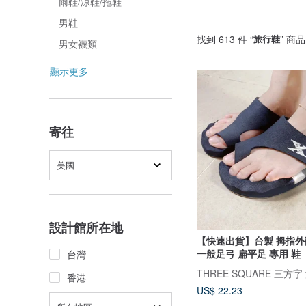
雨鞋/涼鞋/拖鞋
男鞋
找到 613 件 “
旅行鞋
” 商品
男女襪類
顯示更多
寄往
美國
設計館所在地
【快速出貨】台製 拇指外
一般足弓 扁平足 專用 鞋
台灣
香港
US$ 22.23