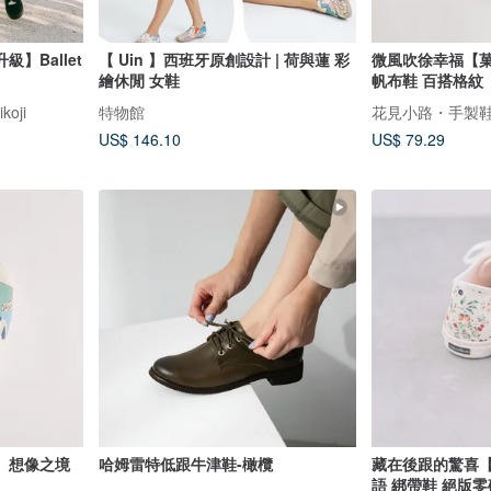
】Ballet
【 Uin 】西班牙原創設計 | 荷與蓮 彩
微風吹徐幸福【菓
繪休閒 女鞋
帆布鞋 百搭格紋
oji
特物館
花見小路・手製鞋 ha
US$ 146.10
US$ 79.29
】想像之境
哈姆雷特低跟牛津鞋-橄欖
藏在後跟的驚喜
語 綁帶鞋 絕版零