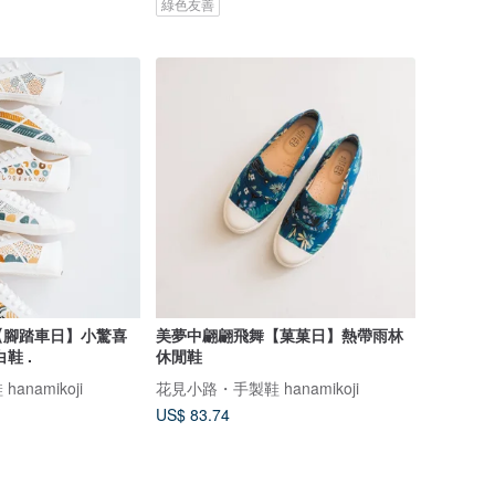
綠色友善
【腳踏車日】小驚喜
美夢中翩翩飛舞【菓菓日】熱帶雨林
鞋 .
休閒鞋
namikoji
花見小路・手製鞋 hanamikoji
US$ 83.74