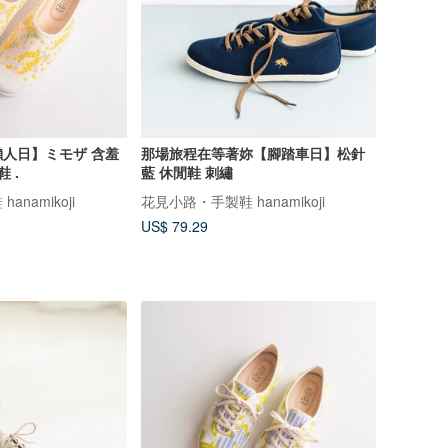
人日】ミモザ 含羞
那場旅程在等著妳【腳踏車日】松針
鞋 .
藍 休閒鞋 刺繡
namikoji
花見小路・手製鞋 hanamikoji
US$ 79.29