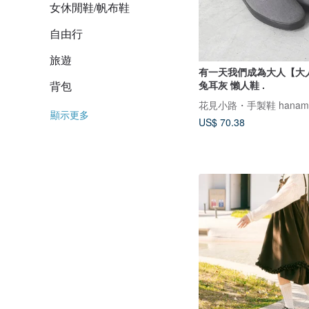
女休閒鞋/帆布鞋
自由行
旅遊
有一天我們成為大人【大
兔耳灰 懶人鞋 .
背包
花見小路・手製鞋 hanamik
顯示更多
US$ 70.38