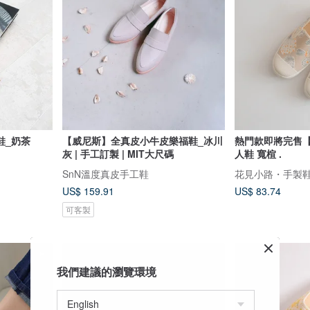
鞋_奶茶
【威尼斯】全真皮小牛皮樂福鞋_冰川
熱門款即將完售【
灰 | 手工訂製 | MIT大尺碼
人鞋 寬楦 .
SnN溫度真皮手工鞋
花見小路・手製鞋 ha
US$ 159.91
US$ 83.74
可客製
我們建議的瀏覽環境