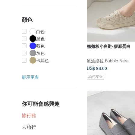
顏色
白色
黑色
藍色
翹翹板小白鞋-膠原蛋白
灰色
卡其色
波波娜拉 Bubble Nara
US$ 98.00
綠色友善
顯示更多
你可能會感興趣
旅行鞋
去旅行