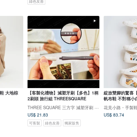
綠色友善
保拖鞋 大地棕
【客製化禮物】減塑牙刷【多色】1柄
綻放雙腳的驚喜
2刷頭 旅行組 THREESQUARE
帆布鞋 不對稱小白
THREE SQUARE 三方字 減塑牙刷 氣墊拖鞋
花見小路・手製鞋 ha
US$ 21.83
US$ 83.74
可客製
綠色友善
獨家販售