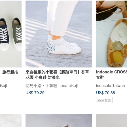
】旅行超推
來自後跟的小驚喜【腳踏車日】香草
indosole CR
花園 小白鞋 防潑水
女鞋
oji
花見小路・手製鞋 hanamikoji
indosole Taiwan
US$ 79.29
US$ 70.38
綠色友善