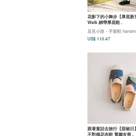
花影下的小舞步【厚底新升級
Walk 綁帶厚底鞋 .
花見小路・手製鞋 hanamik
US$ 110.47
跟著童話去旅行【甜椒日
不對稱花布鞋 寬腳友善 .