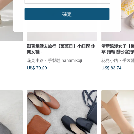
確定
跟著童話去旅行【菓菓日】小紅帽 休
清新浪漫女子【懶
閒女鞋 .
草 拖鞋 辦公室拖
花見小路・手製鞋 hanamikoji
花見小路・手製鞋 ha
US$ 79.29
US$ 83.74