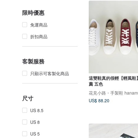
限時優惠
免運商品
折扣商品
客製服務
只顯示可客製化商品
這雙鞋真的很輕【輕風鞋
薦 五色
花見小路・手製鞋 hanamik
尺寸
US$ 88.20
US 8.5
US 8
US 5