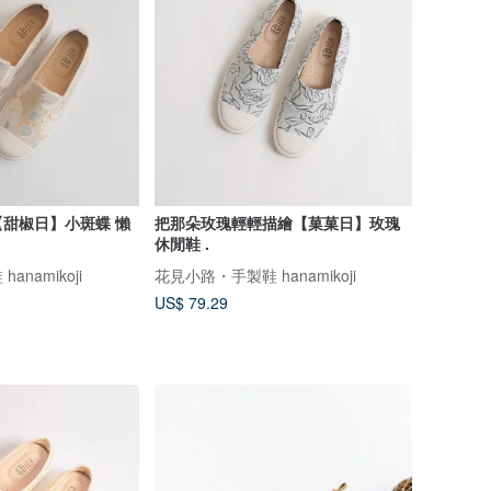
甜椒日】小斑蝶 懶
把那朵玫瑰輕輕描繪【菓菓日】玫瑰
休閒鞋 .
namikoji
花見小路・手製鞋 hanamikoji
US$ 79.29