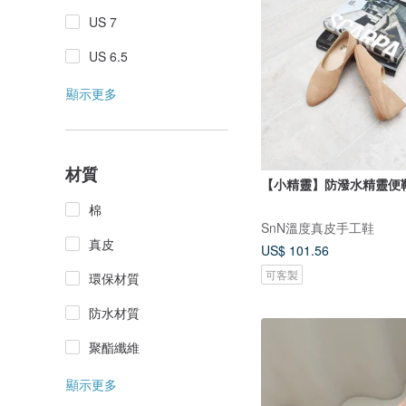
US 7
US 6.5
顯示更多
材質
【小精靈】防潑水精靈便
棉
SnN溫度真皮手工鞋
真皮
US$ 101.56
可客製
環保材質
防水材質
聚酯纖維
顯示更多