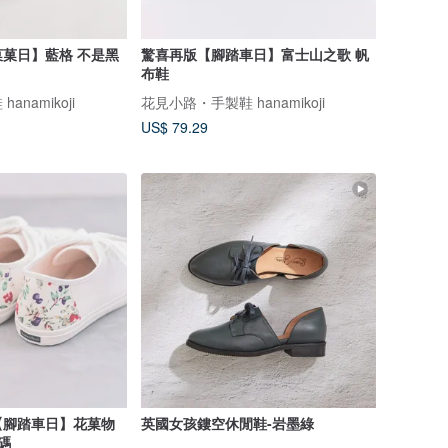
菓日】藍格 不是黑
驚喜再版【腳踏車日】富士山之歌 帆
布鞋
namikoji
花見小路・手製鞋 hanamikoji
US$ 79.29
【腳踏車日】花菓物
英國女孩鏤空休閒鞋-岩墨綠
碼