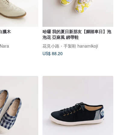
白臘木
哈囉 我的夏日新朋友【腳踏車日】泡
泡花 亞麻風 綁帶鞋
Nara
花見小路・手製鞋 hanamikoji
US$ 88.20