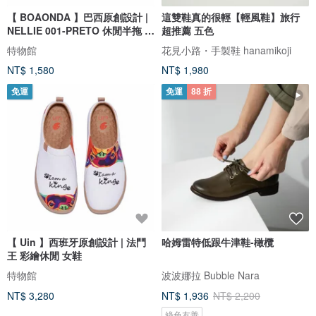
【 BOAONDA 】巴西原創設計 |
這雙鞋真的很輕【輕風鞋】旅行
NELLIE 001-PRETO 休閒半拖 女
超推薦 五色
鞋
特物館
花見小路・手製鞋 hanamikoji
NT$ 1,580
NT$ 1,980
免運
免運
88 折
【 Uin 】西班牙原創設計 | 法鬥
哈姆雷特低跟牛津鞋-橄欖
王 彩繪休閒 女鞋
特物館
波波娜拉 Bubble Nara
NT$ 3,280
NT$ 1,936
NT$ 2,200
綠色友善