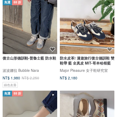
免運
88 折
復古山形德訓鞋-普魯士藍 防水鞋
防水皮革! 漫遊旅行復古德訓鞋 雙
鞋帶 藍 全真皮 MIT-哥本哈根藍
波波娜拉 Bubble Nara
Major Pleasure 女子鞋研究室
NT$ 1,980
NT$ 2,250
NT$ 2,180
綠色友善
免運
88 折