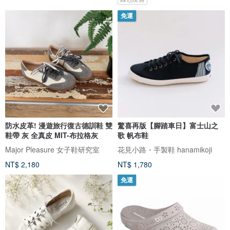
免運
防水皮革! 漫遊旅行復古德訓鞋 雙
驚喜再版【腳踏車日】富士山之
鞋帶 灰 全真皮 MIT-布拉格灰
歌 帆布鞋
Major Pleasure 女子鞋研究室
花見小路・手製鞋 hanamikoji
NT$ 2,180
NT$ 1,780
免運