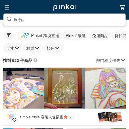
旅行鞋
Pinkoi 跨境直送
Pinkoi 嚴選
免運商品
折扣商
尺寸
材質
顏色
熱門程度優先
找到 623 件商品
推廣
4
+
simple triple 客製人像插畫
5.0