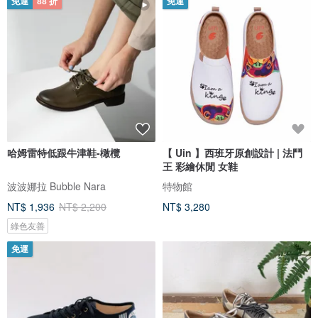
免運
88 折
免運
哈姆雷特低跟牛津鞋-橄欖
【 Uin 】西班牙原創設計 | 法鬥
王 彩繪休閒 女鞋
波波娜拉 Bubble Nara
特物館
NT$ 1,936
NT$ 2,200
NT$ 3,280
綠色友善
免運