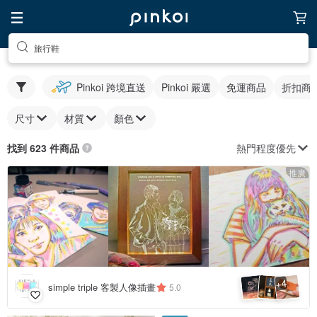
旅行鞋
Pinkoi 跨境直送
Pinkoi 嚴選
免運商品
折扣商
尺寸
材質
顏色
熱門程度優先
找到 623 件商品
推廣
4
+
simple triple 客製人像插畫
5.0