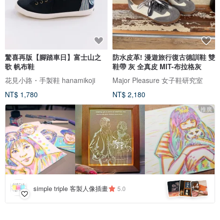
驚喜再版【腳踏車日】富士山之
防水皮革! 漫遊旅行復古德訓鞋 雙
歌 帆布鞋
鞋帶 灰 全真皮 MIT-布拉格灰
花見小路・手製鞋 hanamikoji
Major Pleasure 女子鞋研究室
NT$ 1,780
NT$ 2,180
推廣
4
+
simple triple 客製人像插畫
5.0