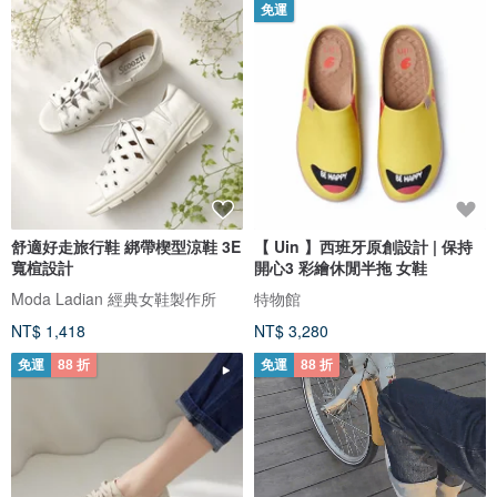
免運
舒適好走旅行鞋 綁帶楔型涼鞋 3E
【 Uin 】西班牙原創設計 | 保持
寬楦設計
開心3 彩繪休閒半拖 女鞋
Moda Ladian 經典女鞋製作所
特物館
NT$ 1,418
NT$ 3,280
免運
88 折
免運
88 折