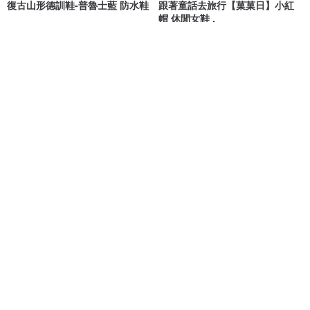
復古山形德訓鞋-普魯士藍 防水鞋
跟著童話去旅行【菓菓日】小紅
帽 休閒女鞋 .
波波娜拉 Bubble Nara
花見小路・手製鞋 hanamikoji
NT$ 1,980
NT$ 2,250
NT$ 1,780
綠色友善
免運
那場旅程在等著妳【腳踏車日】
現貨 220g極輕量!防潑水抗震機
松針藍 休閒鞋 刺繡
能輕旅靴
花見小路・手製鞋 hanamikoji
Bonjour女人愛買鞋
NT$ 1,780
NT$ 1,780