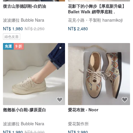
復古山形德訓鞋-白奶油
花影下的小舞步【厚底新升級】
Ballet Walk 綁帶厚底鞋 .
波波娜拉 Bubble Nara
花見小路・手製鞋 hanamikoji
NT$ 1,980
NT$ 2,250
NT$ 2,480
綠色友善
免運
9 折
翹翹板小白鞋-膠原蛋白
愛花布旅 - Noor
波波娜拉 Bubble Nara
愛花製作所
NT$ 1,980
NT$ 2,200
NT$ 2,980