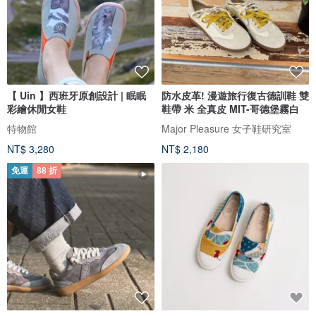
【 Uin 】西班牙原創設計 | 眠眠
防水皮革! 漫遊旅行復古德訓鞋 雙
彩繪休閒女鞋
鞋帶 米 全真皮 MIT-哥德堡霧白
特物館
Major Pleasure 女子鞋研究室
NT$ 3,280
NT$ 2,180
免運
88 折