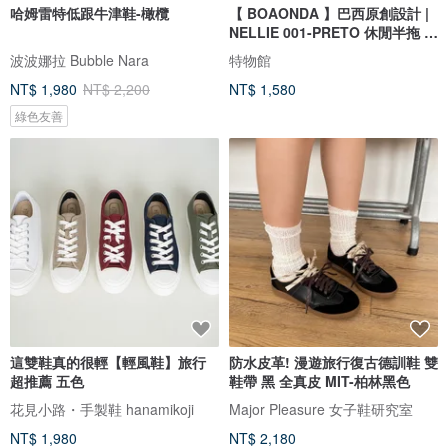
哈姆雷特低跟牛津鞋-橄欖
【 BOAONDA 】巴西原創設計 |
NELLIE 001-PRETO 休閒半拖 女
鞋
波波娜拉 Bubble Nara
特物館
NT$ 1,980
NT$ 2,200
NT$ 1,580
綠色友善
這雙鞋真的很輕【輕風鞋】旅行
防水皮革! 漫遊旅行復古德訓鞋 雙
超推薦 五色
鞋帶 黑 全真皮 MIT-柏林黑色
花見小路・手製鞋 hanamikoji
Major Pleasure 女子鞋研究室
NT$ 1,980
NT$ 2,180