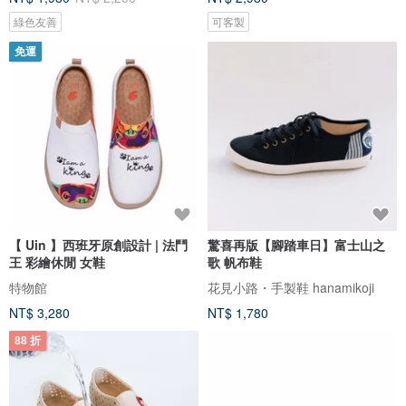
綠色友善
可客製
免運
【 Uin 】西班牙原創設計 | 法鬥
驚喜再版【腳踏車日】富士山之
王 彩繪休閒 女鞋
歌 帆布鞋
特物館
花見小路・手製鞋 hanamikoji
NT$ 3,280
NT$ 1,780
88 折