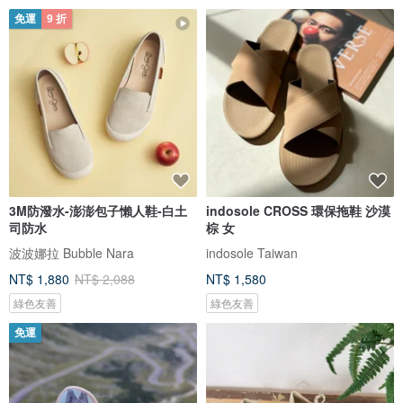
免運
9 折
3M防潑水-澎澎包子懶人鞋-白土
indosole CROSS 環保拖鞋 沙漠
司防水
棕 女
波波娜拉 Bubble Nara
indosole Taiwan
NT$ 1,880
NT$ 2,088
NT$ 1,580
綠色友善
綠色友善
免運