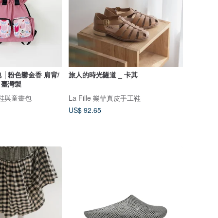
 │粉色鬱金香 肩背/
旅人的時光隧道 _ 卡其
 臺灣製
故事鞋與童畫包
La Fille 樂菲真皮手工鞋
US$ 92.65