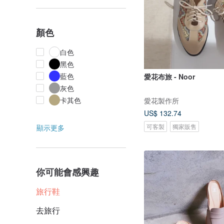
顏色
白色
黑色
藍色
愛花布旅 - Noor
灰色
卡其色
愛花製作所
US$ 132.74
可客製
獨家販售
顯示更多
你可能會感興趣
旅行鞋
去旅行