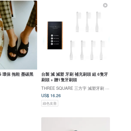
OSS 環保 拖鞋 墨碳黑
台製 減 減塑 牙刷 補充刷頭 組 6隻牙
刷頭 + 贈1隻牙刷頭
THREE SQUARE 三方字 減塑牙刷 氣墊拖鞋
US$ 16.26
綠色友善