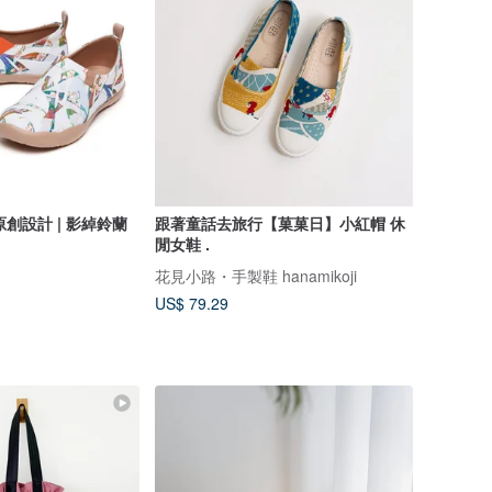
原創設計 | 影綽鈴蘭
跟著童話去旅行【菓菓日】小紅帽 休
閒女鞋 .
花見小路・手製鞋 hanamikoji
US$ 79.29