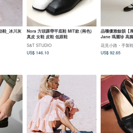
勒鞋_冰川灰
Nora 方頭踝帶平底鞋 MIT款 (兩色)
品嚐優雅餘韻【厚
真皮 女鞋 皮鞋 低跟鞋
Jane 瑪麗珍 高
S&T STUDIO
花見小路・手製鞋 ha
US$ 146.10
US$ 92.65