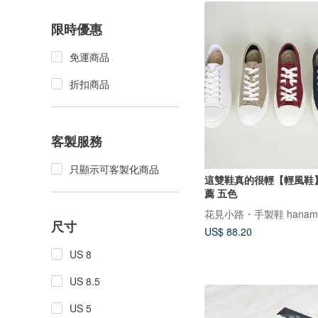
限時優惠
免運商品
折扣商品
客製服務
只顯示可客製化商品
這雙鞋真的很輕【輕風鞋
薦 五色
花見小路・手製鞋 hanamik
尺寸
US$ 88.20
US 8
US 8.5
US 5