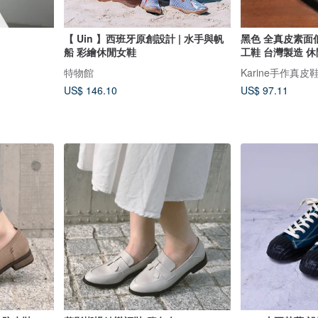
【 Uin 】西班牙原創設計 | 水手與帆
黑色 全真皮素面
船 彩繪休閒女鞋
工鞋 台灣製造 
特物館
Karine手作真皮
US$ 146.10
US$ 97.11