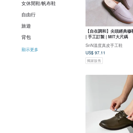
女休閒鞋/帆布鞋
自由行
旅遊
【自在調和】尖頭經典穆
| 手工訂製 | MIT大尺碼
背包
SnN溫度真皮手工鞋
顯示更多
US$ 97.11
獨家販售