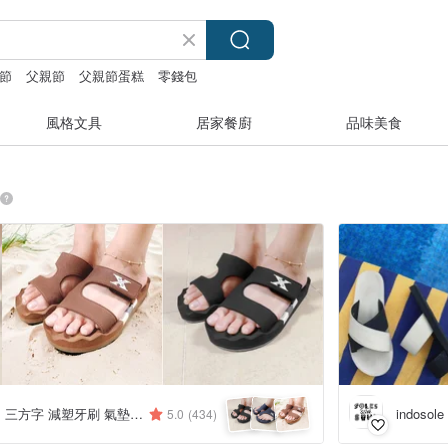
節
父親節
父親節蛋糕
零錢包
風格文具
居家餐廚
品味美食
THREE SQUARE 三方字 減塑牙刷 氣墊拖鞋
indosole
5.0
(434)