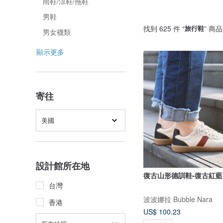
雨鞋/涼鞋/拖鞋
男鞋
找到 625 件 “
旅行鞋
” 商品
男女襪類
顯示更多
寄往
美國
設計館所在地
復古山形德訓鞋-復古紅藍
台灣
波波娜拉 Bubble Nara
香港
US$ 100.23