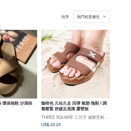
排序
熱門程度優先
OSS 環保拖鞋 沙漠棕
咖啡色 久站久走 回彈 氣墊 拖鞋 I 調
整鬆緊 舒緩足底痛 露營旅
THREE SQUARE 三方字 減塑牙刷 氣墊拖鞋
US$ 22.23