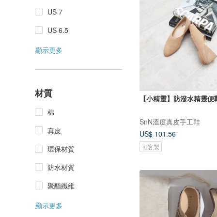
US 7
US 6.5
顯示更多
材質
【小精靈】防潑水精靈便
棉
SnN溫度真皮手工鞋
真皮
US$ 101.56
可客製
環保材質
防水材質
聚酯纖維
顯示更多