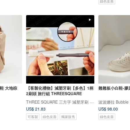
綠色友善
保拖鞋 大地棕
【客製化禮物】減塑牙刷【多色】1柄
翹翹板小白鞋-膠
2刷頭 旅行組 THREESQUARE
THREE SQUARE 三方字 減塑牙刷 氣墊拖鞋
波波娜拉 Bubble 
US$ 21.83
US$ 98.00
可客製
綠色友善
獨家販售
綠色友善