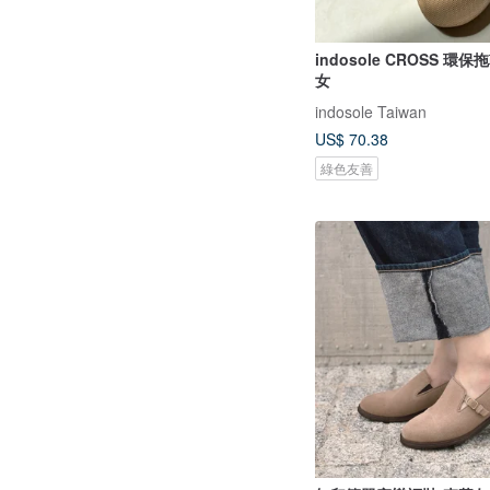
indosole CROSS 環
女
indosole Taiwan
US$ 70.38
綠色友善