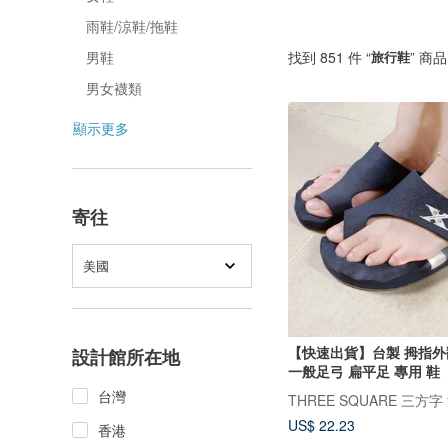
雨鞋/涼鞋/拖鞋
找到 851 件 “
旅行鞋
” 商品
男鞋
男女襪類
顯示更多
寄往
美國
【快速出貨】台製 拇指外
設計館所在地
一般足弓 扁平足 專用 鞋
台灣
US$ 22.23
香港