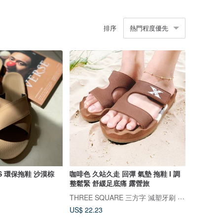
排序
熱門程度優先
OSS 環保拖鞋 沙漠棕
咖啡色 久站久走 回彈 氣墊 拖鞋 I 調
整鬆緊 舒緩足底痛 露營旅
THREE SQUARE 三方字 減塑牙刷 氣墊拖鞋
US$ 22.23