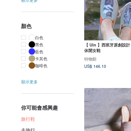
顯示更多
顏色
白色
黑色
【 Uin 】西班牙原創設計 
休閒女鞋
藍色
卡其色
特物館
咖啡色
US$ 146.10
顯示更多
你可能會感興趣
旅行鞋
去旅行