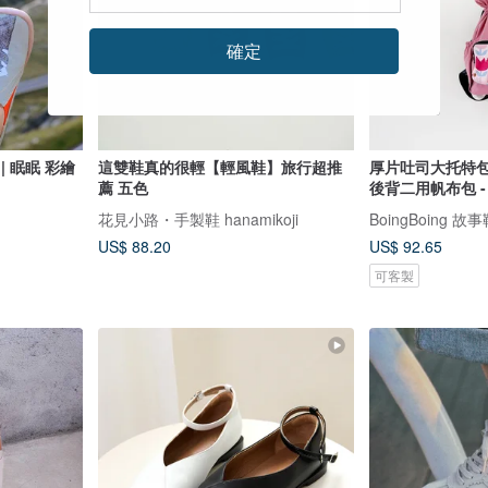
確定
| 眠眠 彩繪
這雙鞋真的很輕【輕風鞋】旅行超推
厚片吐司大托特包
薦 五色
後背二用帆布包 -
花見小路・手製鞋 hanamikoji
BoingBoing 
US$ 88.20
US$ 92.65
可客製