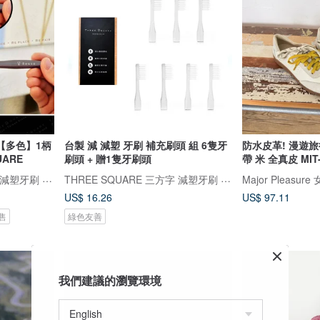
【多色】1柄
台製 減 減塑 牙刷 補充刷頭 組 6隻牙
防水皮革! 漫遊
UARE
刷頭 + 贈1隻牙刷頭
帶 米 全真皮 MI
THREE SQUARE 三方字 減塑牙刷 氣墊拖鞋
THREE SQUARE 三方字 減塑牙刷 氣墊拖鞋
Major Pleasu
US$ 16.26
US$ 97.11
售
綠色友善
我們建議的瀏覽環境