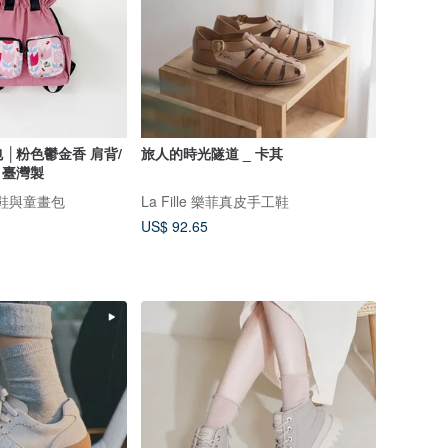
 │粉色鬱金香 肩背/
旅人的時光隧道 _ 卡其
 臺灣製
故事鞋與童畫包
La Fille 樂菲真皮手工鞋
US$ 92.65