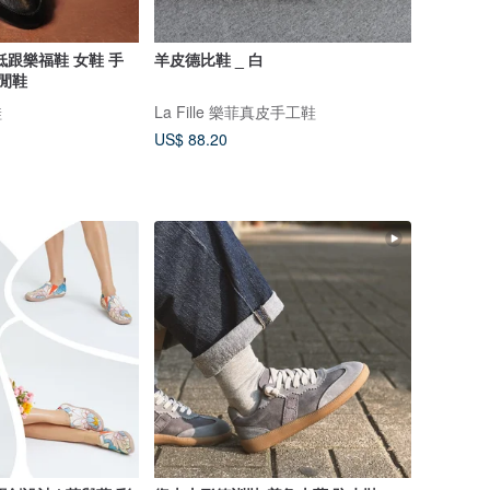
低跟樂福鞋 女鞋 手
羊皮德比鞋 _ 白
休閒鞋
鞋
La Fille 樂菲真皮手工鞋
US$ 88.20