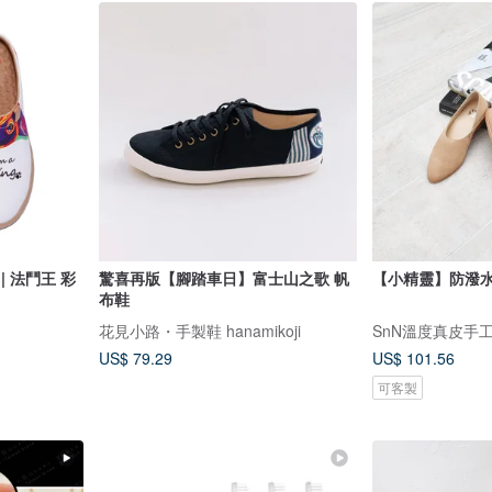
| 法鬥王 彩
驚喜再版【腳踏車日】富士山之歌 帆
【小精靈】防潑水
布鞋
花見小路・手製鞋 hanamikoji
SnN溫度真皮手
US$ 79.29
US$ 101.56
可客製