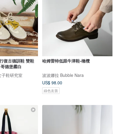
旅行復古德訓鞋 雙鞋
哈姆雷特低跟牛津鞋-橄欖
T-哥德堡霧白
re 女子鞋研究室
波波娜拉 Bubble Nara
US$ 98.00
綠色友善