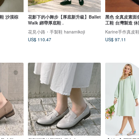
保拖鞋 沙漠棕
花影下的小舞步【厚底新升級】Ballet
黑色 全真皮素面
Walk 綁帶厚底鞋 .
工鞋 台灣製造 
花見小路・手製鞋 hanamikoji
Karine手作真皮
US$ 110.47
US$ 97.11