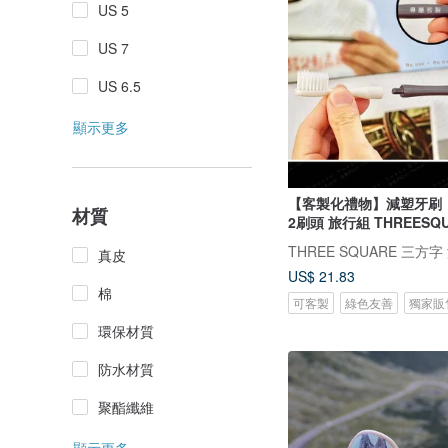
US 5
US 7
US 6.5
顯示更多
【客製化禮物】減塑牙刷
材質
2刷頭 旅行組 THREESQ
真皮
US$ 21.83
棉
可客製
綠色友善
獨家販
環保材質
防水材質
聚酯纖維