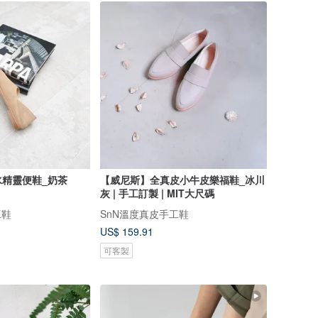
精靈便鞋_奶茶
【威尼斯】全真皮小牛皮樂福鞋_冰川
灰 | 手工訂製 | MIT大尺碼
工鞋
SnN溫度真皮手工鞋
US$ 159.91
可客製