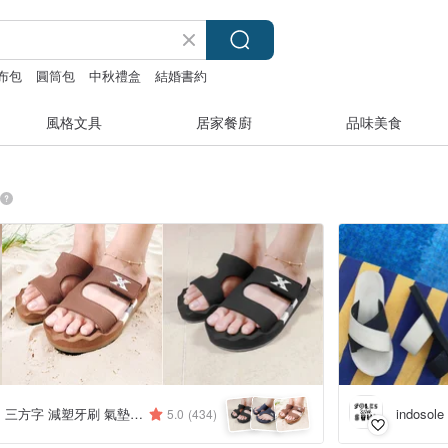
布包
圓筒包
中秋禮盒
結婚書約
風格文具
居家餐廚
品味美食
THREE SQUARE 三方字 減塑牙刷 氣墊拖鞋
indosole
5.0
(434)