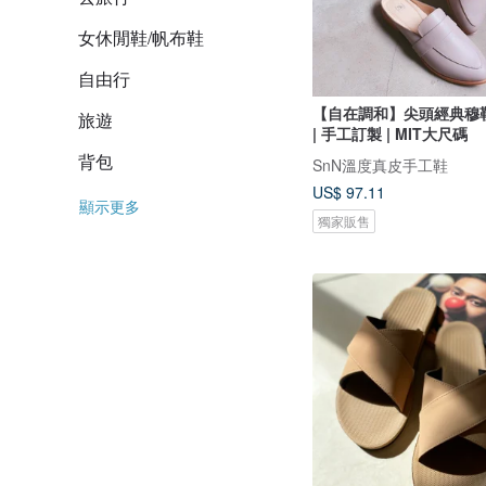
女休閒鞋/帆布鞋
自由行
【自在調和】尖頭經典穆
旅遊
| 手工訂製 | MIT大尺碼
背包
SnN溫度真皮手工鞋
US$ 97.11
顯示更多
獨家販售