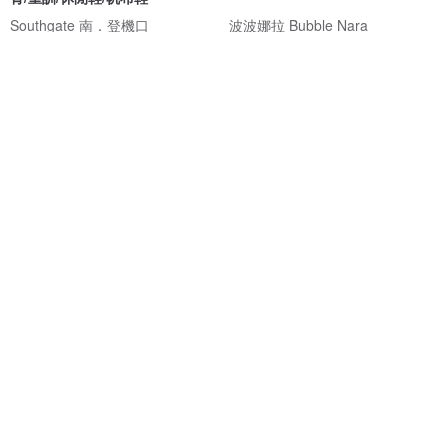
Southgate 南．登機口
波波娜拉 Bubble Nara
NT$ 1,880
NT$ 1,980
NT$ 2,250
綠色友善
免運
【曲奇餅乾】視覺顯瘦5kg 全真
【 BOAONDA 】巴西原創設計 |
皮MIT美腳曲奇餅乾厚底小白鞋-
NELLIE 001-PRETO 休閒半拖 女
咖
鞋
SnN溫度真皮手工鞋
特物館
NT$ 2,480
NT$ 1,580
可客製