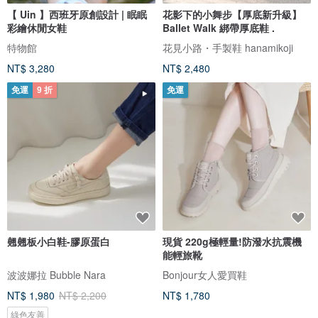
【 Uin 】西班牙原創設計 | 眠眠
花影下的小舞步【厚底新升級】
彩繪休閒女鞋
Ballet Walk 綁帶厚底鞋 .
特物館
花見小路・手製鞋 hanamikoji
NT$ 3,280
NT$ 2,480
免運
9 折
免運
翹翹板小白鞋-膠原蛋白
現貨 220g極輕量!防潑水抗震機
能輕旅靴
波波娜拉 Bubble Nara
Bonjour女人愛買鞋
NT$ 1,980
NT$ 2,200
NT$ 1,780
綠色友善