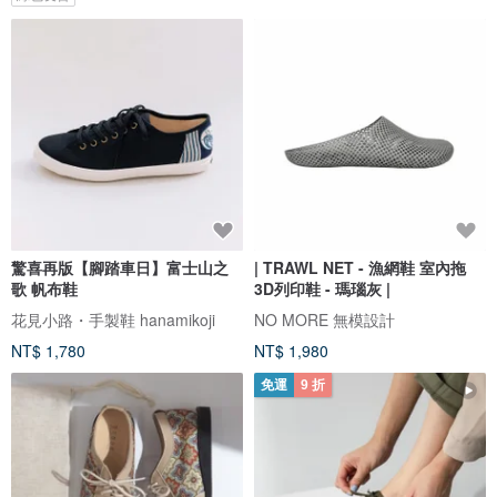
驚喜再版【腳踏車日】富士山之
| TRAWL NET - 漁網鞋 室內拖
歌 帆布鞋
3D列印鞋 - 瑪瑙灰 |
花見小路・手製鞋 hanamikoji
NO MORE 無模設計
NT$ 1,780
NT$ 1,980
免運
9 折