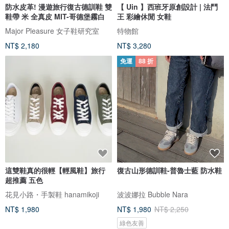
防水皮革! 漫遊旅行復古德訓鞋 雙
【 Uin 】西班牙原創設計 | 法鬥
鞋帶 米 全真皮 MIT-哥德堡霧白
王 彩繪休閒 女鞋
Major Pleasure 女子鞋研究室
特物館
NT$ 2,180
NT$ 3,280
免運
88 折
這雙鞋真的很輕【輕風鞋】旅行
復古山形德訓鞋-普魯士藍 防水鞋
超推薦 五色
花見小路・手製鞋 hanamikoji
波波娜拉 Bubble Nara
NT$ 1,980
NT$ 1,980
NT$ 2,250
綠色友善