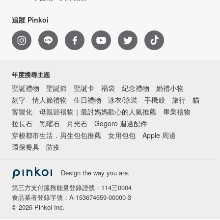
追蹤 Pinkoi
年度搜尋主題
聖誕禮物
聖誕節
聖誕卡
福袋
紀念禮物
婚禮小物
刻字
情人節禮物
生日禮物
泳衣/泳裝
手機殼
旅行
貓
客製化
母親節禮物｜最討媽媽歡心的人氣推薦
畢業禮物
拉長石
黑曜石
月光石
Gogoro 週邊配件
穿梭都市生活．男生包包推薦
女用包包
Apple 周邊
環保餐具
防疫
Design the way you are.
第三方支付服務能量登錄證號：114三0004
食品業者登錄字號：A-153674659-00000-3
© 2026 Pinkoi Inc.