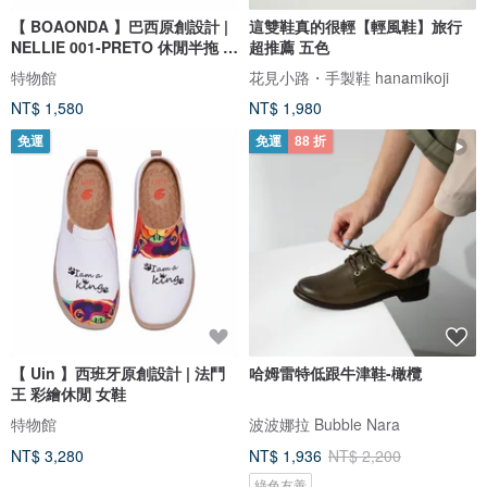
【 BOAONDA 】巴西原創設計 |
這雙鞋真的很輕【輕風鞋】旅行
NELLIE 001-PRETO 休閒半拖 女
超推薦 五色
鞋
特物館
花見小路・手製鞋 hanamikoji
NT$ 1,580
NT$ 1,980
免運
免運
88 折
【 Uin 】西班牙原創設計 | 法鬥
哈姆雷特低跟牛津鞋-橄欖
王 彩繪休閒 女鞋
特物館
波波娜拉 Bubble Nara
NT$ 3,280
NT$ 1,936
NT$ 2,200
綠色友善