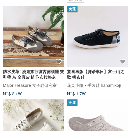
免運
防水皮革! 漫遊旅行復古德訓鞋 雙
驚喜再版【腳踏車日】富士山之
鞋帶 灰 全真皮 MIT-布拉格灰
歌 帆布鞋
Major Pleasure 女子鞋研究室
花見小路・手製鞋 hanamikoji
NT$ 2,180
NT$ 1,780
免運