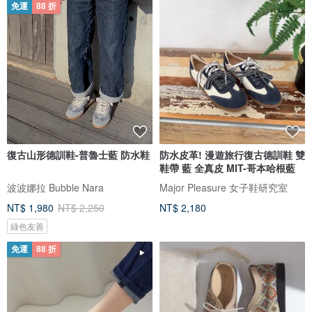
免運
88 折
復古山形德訓鞋-普魯士藍 防水鞋
防水皮革! 漫遊旅行復古德訓鞋 雙
鞋帶 藍 全真皮 MIT-哥本哈根藍
波波娜拉 Bubble Nara
Major Pleasure 女子鞋研究室
NT$ 1,980
NT$ 2,250
NT$ 2,180
綠色友善
免運
88 折