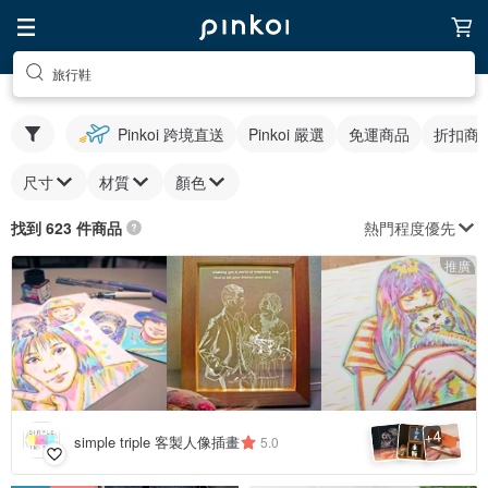
旅行鞋
Pinkoi 跨境直送
Pinkoi 嚴選
免運商品
折扣商
尺寸
材質
顏色
熱門程度優先
找到 623 件商品
推廣
4
+
simple triple 客製人像插畫
5.0