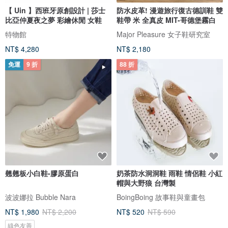
【 Uin 】西班牙原創設計 | 莎士
防水皮革! 漫遊旅行復古德訓鞋 雙
比亞仲夏夜之夢 彩繪休閒 女鞋
鞋帶 米 全真皮 MIT-哥德堡霧白
特物館
Major Pleasure 女子鞋研究室
NT$ 4,280
NT$ 2,180
免運
9 折
88 折
翹翹板小白鞋-膠原蛋白
奶茶防水洞洞鞋 雨鞋 情侶鞋 小紅
帽與大野狼 台灣製
波波娜拉 Bubble Nara
BoingBoing 故事鞋與童畫包
NT$ 1,980
NT$ 2,200
NT$ 520
NT$ 590
綠色友善