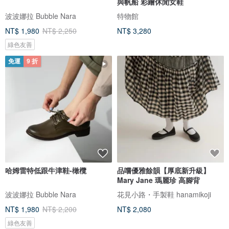
與帆船 彩繪休閒女鞋
波波娜拉 Bubble Nara
特物館
NT$ 1,980
NT$ 2,250
NT$ 3,280
綠色友善
免運
9 折
哈姆雷特低跟牛津鞋-橄欖
品嚐優雅餘韻【厚底新升級】
Mary Jane 瑪麗珍 高腳背
波波娜拉 Bubble Nara
花見小路・手製鞋 hanamikoji
NT$ 1,980
NT$ 2,200
NT$ 2,080
綠色友善