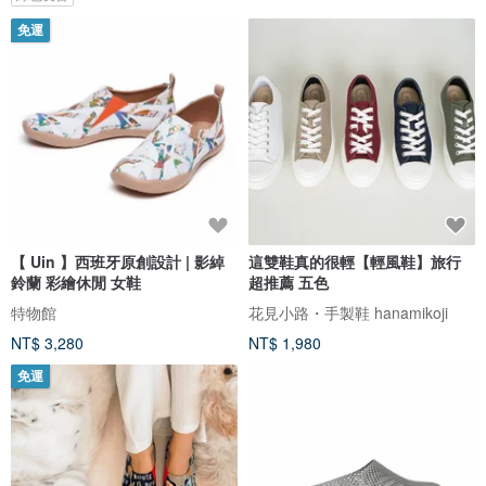
免運
【 Uin 】西班牙原創設計 | 影綽
這雙鞋真的很輕【輕風鞋】旅行
鈴蘭 彩繪休閒 女鞋
超推薦 五色
特物館
花見小路・手製鞋 hanamikoji
NT$ 3,280
NT$ 1,980
免運