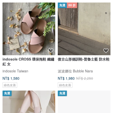
免運
88 折
indosole CROSS 環保拖鞋 鐵鏽
復古山形德訓鞋-普魯士藍 防水鞋
紅 女
indosole Taiwan
波波娜拉 Bubble Nara
NT$ 1,580
NT$ 1,980
NT$ 2,250
綠色友善
綠色友善
免運
免運