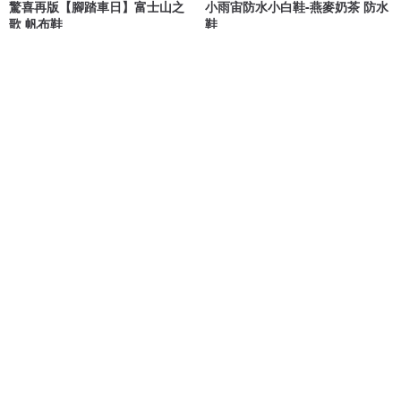
驚喜再版【腳踏車日】富士山之
小雨宙防水小白鞋-燕麥奶茶 防水
歌 帆布鞋
鞋
花見小路・手製鞋 hanamikoji
波波娜拉 Bubble Nara
NT$ 1,780
NT$ 1,980
NT$ 2,250
防水皮革! 漫遊旅行復古德訓鞋 雙
evan土耳其藍/設計男鞋/旅行/文
鞋帶 灰 全真皮 MIT-布拉格灰
青/重訓/休閒鞋/帆布鞋
Major Pleasure 女子鞋研究室
Southgate 南．登機口
NT$ 2,180
NT$ 1,880
免運