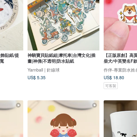
裝飾貼紙/提
神騎寶貝貼紙組|摩托車|台灣文化|插
【正版原創】高質
大寬
畫|神佛|不透明|防水貼紙
柴犬/中英雙名F
Yarnball | 針線球
作伴-專業防水姓
US$ 5.35
US$ 18.80
可客製