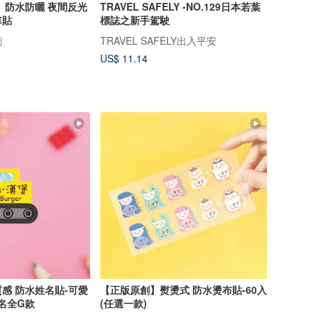
 防水防曬 夜間反光
TRAVEL SAFELY -NO.129日本若葉
車貼
標誌之新手駕駛
創
TRAVEL SAFELY出入平安
US$ 11.14
感 防水姓名貼-可愛
【正版原創】熨燙式 防水燙布貼-60入
雙名全G款
(任選一款)