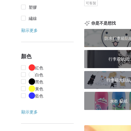
可客製
塑膠
繡線
你是不是想找
顯示更多
防水行李箱貼
顏色
行李箱貼紙
紅色
白色
行李箱大貼紙
黑色
黃色
藍色
水壺 貼紙
顯示更多