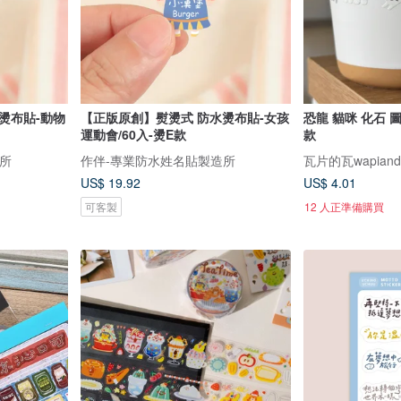
燙布貼-動物
【正版原創】熨燙式 防水燙布貼-女孩
恐龍 貓咪 化石 
運動會/60入-燙E款
款
所
作伴-專業防水姓名貼製造所
瓦片的瓦wapiand
US$ 19.92
US$ 4.01
可客製
12 人正準備購買