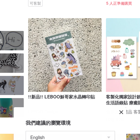
可客製
5 人正準備購買
紙
!!新品!! LEBOO穌哥家水晶轉印貼
客製化獨家設計款
生活語錄貼 療癒
LEBOO Design
金雀文創禮品 客
US$ 6.02
US$ 5.35
我們建議的瀏覽環境