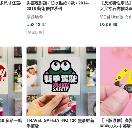
多尺寸任選/
與靈魂對話 / 防水貼紙 8款 / 2014-
【反光磁性車貼】
2016 藝術創作系列
大尺寸石虎貓咪
夢遊地帶
YiGal 咦女孩 文
US$ 13.37
US$ 6.69
獨家販售
.128 多給一點
TRAVEL SAFELY -NO.130 無事蛙新
【正版原創】高質
手駕駛
車車60入-中英