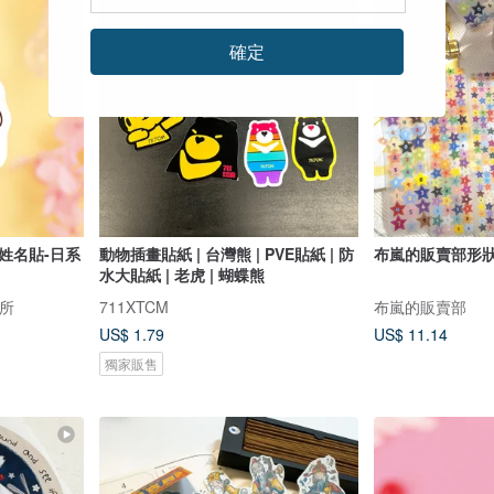
確定
姓名貼-日系
動物插畫貼紙 | 台灣熊 | PVE貼紙 | 防
布嵐的販賣部形狀
水大貼紙 | 老虎 | 蝴蝶熊
所
711XTCM
布嵐的販賣部
US$ 1.79
US$ 11.14
獨家販售