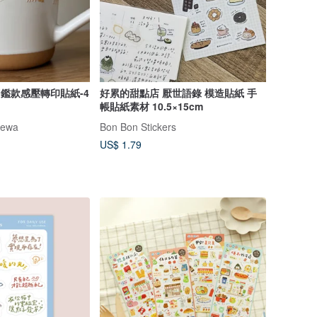
圖鑑款感壓轉印貼紙-4
好累的甜點店 厭世語錄 模造貼紙 手
帳貼紙素材 10.5×15cm
ewa
Bon Bon Stickers
US$ 1.79