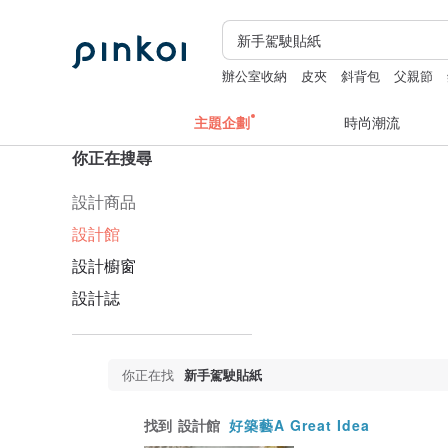
辦公室收納
皮夾
斜背包
父親節
主題企劃
時尚潮流
你正在搜尋
設計商品
設計館
設計櫥窗
設計誌
你正在找
新手駕駛貼紙
找到
設計館
好築藝A Great Idea