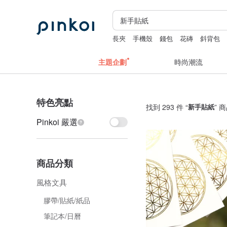
長夾
手機殼
錢包
花磚
斜背包
主題企劃
時尚潮流
特色亮點
找到 293 件 “
新手貼紙
” 
Pinkoi 嚴選
商品分類
風格文具
膠帶/貼紙/紙品
筆記本/日曆