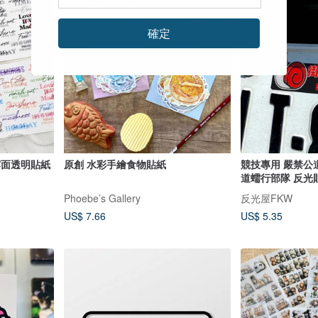
確定
):霧面透明貼紙
原創 水彩手繪食物貼紙
競技專用 嚴禁公
道蠕行部隊 反光
Phoebe’s Gallery
反光屋FKW
US$ 7.66
US$ 5.35