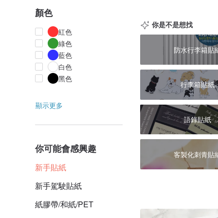
顏色
你是不是想找
紅色
綠色
防水行李箱貼
藍色
白色
黑色
行李箱貼紙
顯示更多
語錄貼紙
你可能會感興趣
客製化刺青貼
新手貼紙
新手駕駛貼紙
紙膠帶/和紙/PET