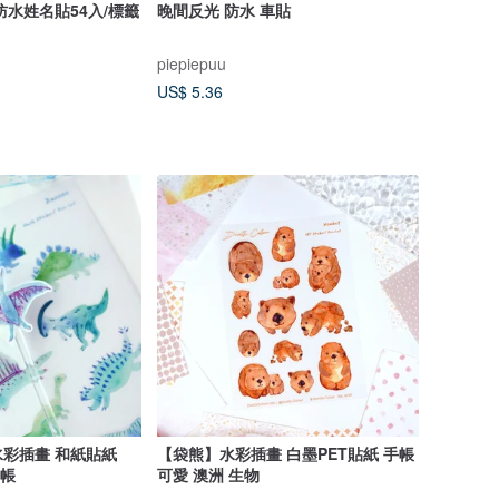
防水姓名貼54入/標籤
晚間反光 防水 車貼
piepiepuu
US$ 5.36
彩插畫 和紙貼紙
【袋熊】水彩插畫 白墨PET貼紙 手帳
手帳
可愛 澳洲 生物