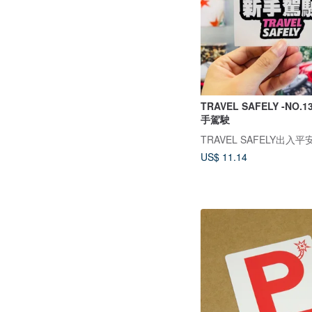
TRAVEL SAFELY -NO.
手駕駛
TRAVEL SAFELY出入平
US$ 11.14