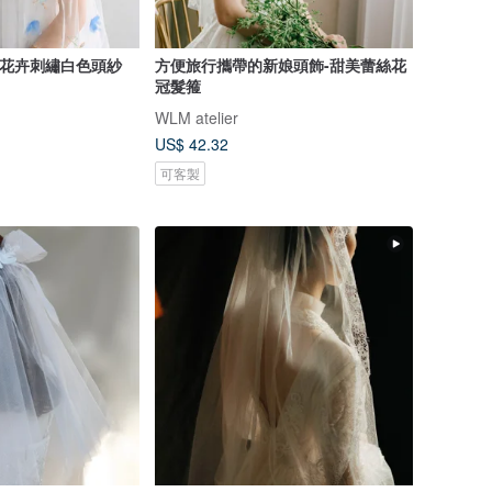
iry 花卉刺繡白色頭紗
方便旅行攜帶的新娘頭飾-甜美蕾絲花
冠髮箍
WLM atelier
US$ 42.32
可客製