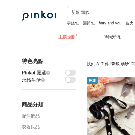
零錢包
圓筒包
fairy and you
皮夾
主題企劃
時尚潮流
特色亮點
找到 317 件 “
新娘 頭紗
” 
Pinkoi 嚴選
永續生活
免運
商品分類
配件飾品
衣著良品