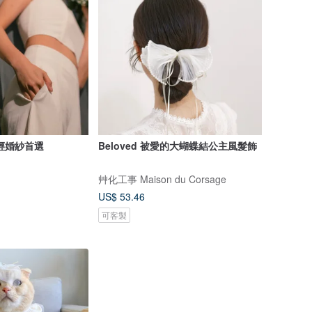
蔓蕾絲長頭紗 輕婚紗首選
Beloved 被愛的大蝴蝶結公主風髮飾
艸化工事 Maison du Corsage
US$ 53.46
可客製