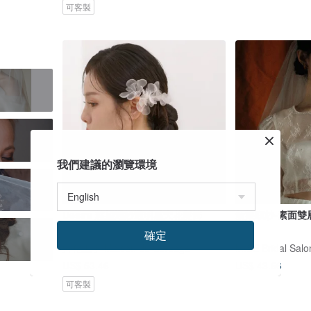
可客製
我們建議的瀏覽環境
Desire 慾望透紗透明感大花髮飾
新娘頭紗-素面雙
確定
艸化工事 Maison du Corsage
MISE Bridal Salo
US$ 53.46
US$ 43.66
可客製