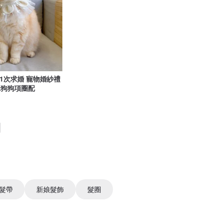
01次求婚 寵物婚紗禮
咪狗狗項圈配
髮帶
新娘髮飾
髮圈