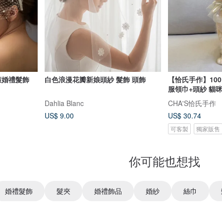
箍婚禮髮飾
白色浪漫花瓣新娘頭紗 髮飾 頭飾
【恰氏手作】10
服領巾+頭紗 貓
Dahlia Blanc
CHA'S恰氏手作
US$ 9.00
US$ 30.74
可客製
獨家販售
你可能也想找
婚禮髮飾
髮夾
婚禮飾品
婚紗
絲巾