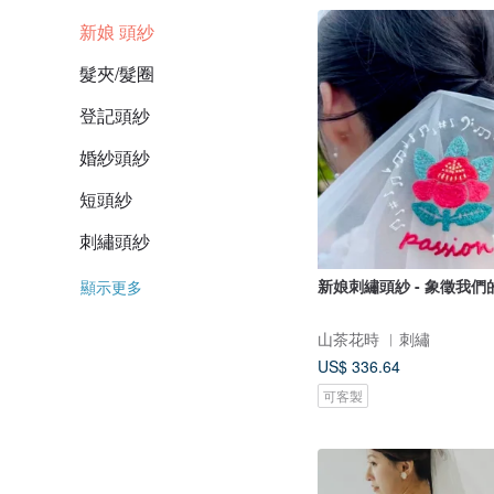
新娘 頭紗
髮夾/髮圈
登記頭紗
婚紗頭紗
短頭紗
刺繡頭紗
新娘刺繡頭紗 - 象徵我們
顯示更多
山茶花時 ︳刺繡
US$ 336.64
可客製