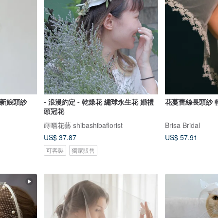
珠新娘頭紗
- 浪漫約定 - 乾燥花 繡球永生花 婚禮
花
頭冠花
蒔嚐花藝 shibashibaflorist
Brisa Bridal
US$ 37.87
US$ 57.91
可客製
獨家販售