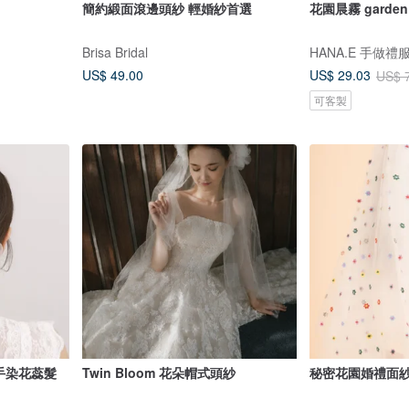
簡約緞面滾邊頭紗 輕婚紗首選
花園晨霧 garden 
Brisa Bridal
HANA.E 手做禮
US$ 49.00
US$ 29.03
US$ 
可客製
紗手染花蕊髮
Twin Bloom 花朵帽式頭紗
秘密花園婚禮面