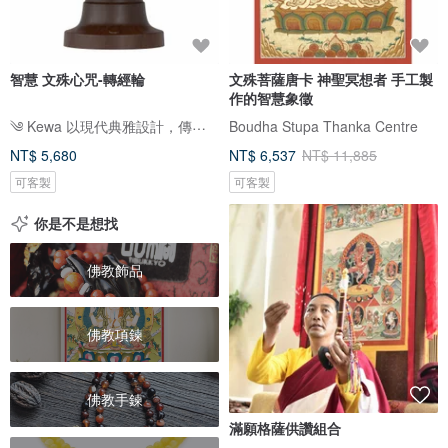
智慧 文殊心咒-轉經輪
文殊菩薩唐卡 神聖冥想者 手工製
作的智慧象徵
༄ Kewa 以現代典雅設計，傳承佛教文化之美༄
Boudha Stupa Thanka Centre
NT$ 5,680
NT$ 6,537
NT$ 11,885
可客製
可客製
你是不是想找
佛教飾品
佛教項鍊
佛教手鍊
滿願格薩供讚組合