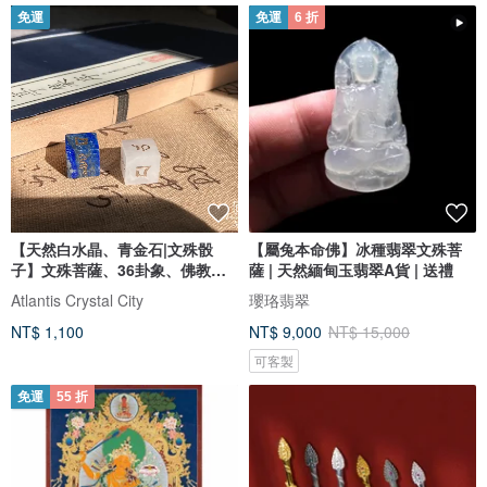
免運
免運
6 折
【天然白水晶、青金石|文殊骰
【屬兔本命佛】冰種翡翠文殊菩
子】文殊菩薩、36卦象、佛教七
薩 | 天然緬甸玉翡翠A貨 | 送禮
寶
Atlantis Crystal City
瓔珞翡翠
NT$ 1,100
NT$ 9,000
NT$ 15,000
可客製
免運
55 折