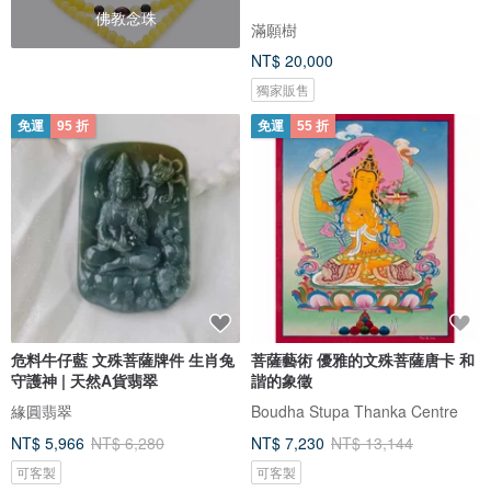
佛教念珠
滿願樹
NT$ 20,000
獨家販售
免運
95 折
免運
55 折
危料牛仔藍 文殊菩薩牌件 生肖兔
菩薩藝術 優雅的文殊菩薩唐卡 和
守護神 | 天然A貨翡翠
諧的象徵
緣圓翡翠
Boudha Stupa Thanka Centre
NT$ 5,966
NT$ 6,280
NT$ 7,230
NT$ 13,144
可客製
可客製