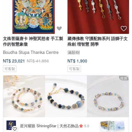
文殊菩薩唐卡 神聖冥想者 手工製
藏傳佛教 守護配飾系列 語獅子文
作的智慧象徵
殊劍 増智慧 開學
Boudha Stupa Thanka Centre
滿願樹
NT$ 23,021
NT$ 41,856
NT$ 1,900
可客製
可客製
推廣
星河耀眼 ShiningStar | 天然石飾品
5.0