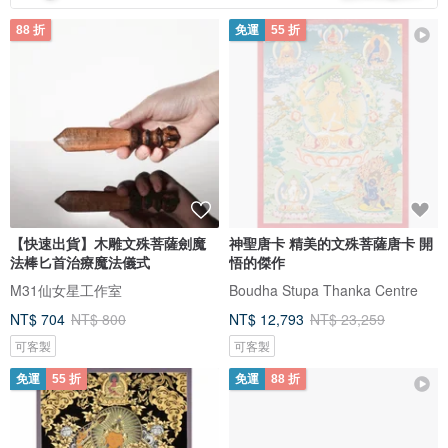
88 折
免運
55 折
【快速出貨】木雕文殊菩薩劍魔
神聖唐卡 精美的文殊菩薩唐卡 開
法棒匕首治療魔法儀式
悟的傑作
M31仙女星工作室
Boudha Stupa Thanka Centre
NT$ 704
NT$ 800
NT$ 12,793
NT$ 23,259
可客製
可客製
免運
55 折
免運
88 折