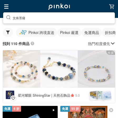
文殊菩薩
Pinkoi 跨境直送
Pinkoi 嚴選
免運商品
折扣商
熱門程度優先
找到 110 件商品
推廣
星河耀眼 ShiningStar | 天然石飾品
5.0
免運
6 折
免運
55 折