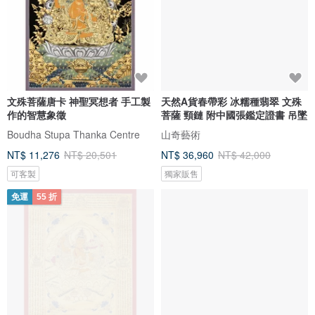
文殊菩薩唐卡 神聖冥想者 手工製
天然A貨春帶彩 冰糯種翡翠 文殊
作的智慧象徵
菩薩 頸鏈 附中國張鑑定證書 吊墜
Boudha Stupa Thanka Centre
山奇藝術
NT$ 11,276
NT$ 20,501
NT$ 36,960
NT$ 42,000
可客製
獨家販售
免運
55 折