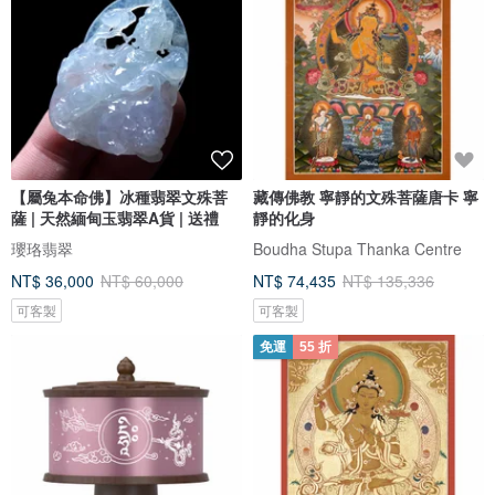
【屬兔本命佛】冰種翡翠文殊菩
藏傳佛教 寧靜的文殊菩薩唐卡 寧
薩 | 天然緬甸玉翡翠A貨 | 送禮
靜的化身
瓔珞翡翠
Boudha Stupa Thanka Centre
NT$ 36,000
NT$ 60,000
NT$ 74,435
NT$ 135,336
可客製
可客製
免運
55 折