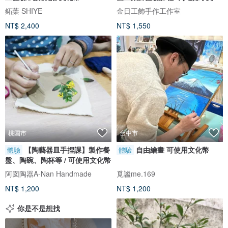
幣
鉐葉 SHIYE
金日工飾手作工作室
NT$ 2,400
NT$ 1,550
桃園市
台中市
【陶藝器皿手捏課】製作餐
自由繪畫 可使用文化幣
體驗
體驗
盤、陶碗、陶杯等 / 可使用文化幣
阿囡陶器A-Nan Handmade
覓謐me.169
NT$ 1,200
NT$ 1,200
你是不是想找