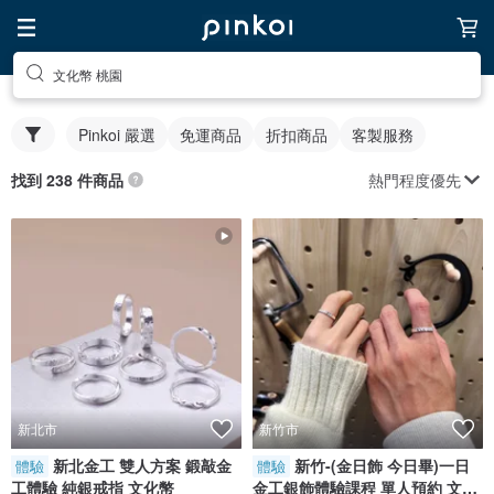
文化幣 桃園
Pinkoi 嚴選
免運商品
折扣商品
客製服務
熱門程度優先
找到 238 件商品
新北市
新竹市
新北金工 雙人方案 鍛敲金
新竹-(金日飾 今日畢)一日
體驗
體驗
工體驗 純銀戒指 文化幣
金工銀飾體驗課程 單人預約 文化