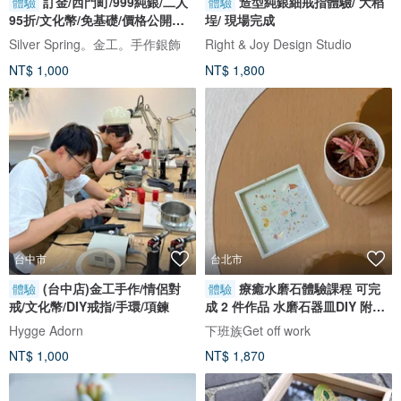
訂金/西門町/999純銀/二人
造型純銀細戒指體驗/ 大稻
體驗
體驗
95折/文化幣/免基礎/價格公開透
埕/ 現場完成
明
Silver Spring。金工。手作銀飾
Right & Joy Design Studio
NT$ 1,000
NT$ 1,800
台中市
台北市
(台中店)金工手作/情侶對
療癒水磨石體驗課程 可完
體驗
體驗
戒/文化幣/DIY戒指/手環/項鍊
成 2 件作品 水磨石器皿DIY 附飲
品甜點
Hygge Adorn
下班族Get off work
NT$ 1,000
NT$ 1,870