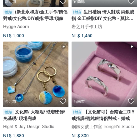
新北市
宜蘭縣
(新北永和店)金工手作/情侶
生日禮物 情人對戒 純銀戒
體驗
體驗
對戒/文化幣/DIY戒指/手環/項鍊
指 金工戒指DIY 文化幣 - 莫比烏
斯(細)
Hygge Adorn
岩之月手作工坊
NT$ 1,000
NT$ 1,450
台北市
台南市
文化幣/ 大稻埕/ 琺瑯墜飾/
【文化幣可】台南金工DIY
體驗
體驗
免基礎/ 現場完成
戒指課程|純銀情侶對戒・婚戒
Right & Joy Design Studio
鋼鐵女孩工作室 Irongirl's Studio
NT$ 1,880
NT$ 300