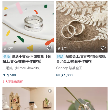
台北市
新北市
贈送小寶石-不限數量【銀
敲敲金工/文化幣/情侶戒指/
體驗
體驗
黏土/寶石/插畫/手作戒指】
台北金工/純銀手作戒指
二毛銀（Nimou Jewelry）
Choccy 敲敲金工
NT$ 500
NT$ 1,600
3 人正準備購買