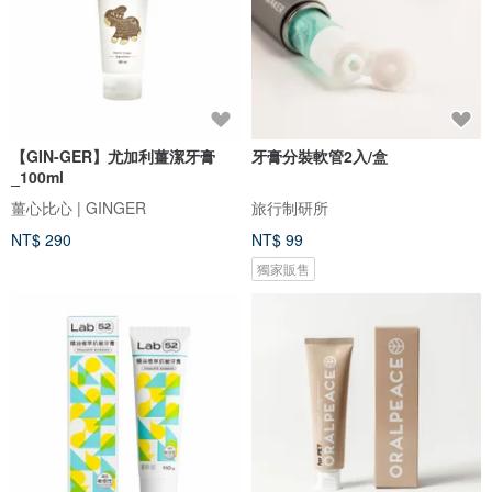
【GIN-GER】尤加利薑潔牙膏
牙膏分裝軟管2入/盒
_100ml
薑心比心 | GINGER
旅行制研所
NT$ 290
NT$ 99
獨家販售