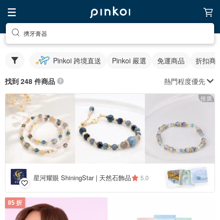
擠牙膏器
Pinkoi 跨境直送
Pinkoi 嚴選
免運商品
折扣商
熱門程度優先
找到 248 件商品
推廣
星河耀眼 ShiningStar | 天然石飾品
5.0
85 折