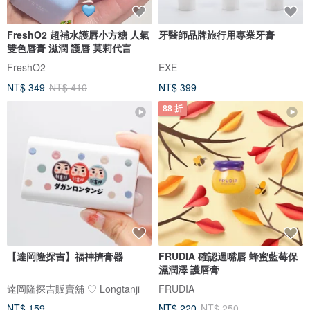
FreshO2 超補水護唇小方糖 人氣
牙醫師品牌旅行用專業牙膏
雙色唇膏 滋潤 護唇 莫莉代言
FreshO2
EXE
NT$ 349
NT$ 410
NT$ 399
88 折
【達岡隆探吉】福神擠膏器
FRUDIA 確認過嘴唇 蜂蜜藍莓保
濕潤澤 護唇膏
達岡隆探吉販賣舖 ♡ Longtanji
FRUDIA
NT$ 159
NT$ 220
NT$ 250