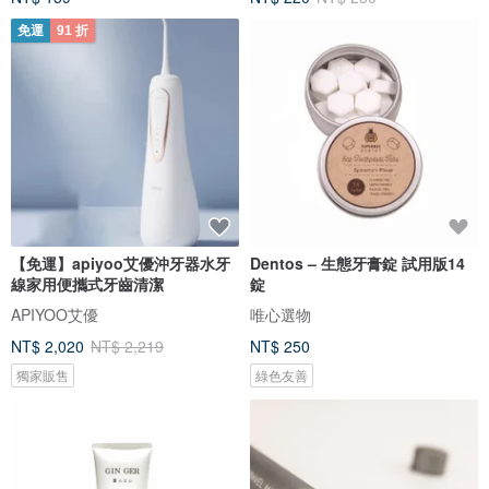
免運
91 折
【免運】apiyoo艾優沖牙器水牙
Dentos – 生態牙膏錠 試用版14
線家用便攜式牙齒清潔
錠
APIYOO艾優
唯心選物
NT$ 2,020
NT$ 2,219
NT$ 250
獨家販售
綠色友善