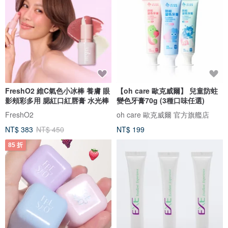
FreshO2 維C氣色小冰棒 養膚 眼
【oh care 歐克威爾】 兒童防蛀
影頰彩多用 腮紅口紅唇膏 水光棒
變色牙膏70g (3種口味任選)
FreshO2
oh care 歐克威爾 官方旗艦店
NT$ 383
NT$ 450
NT$ 199
85 折