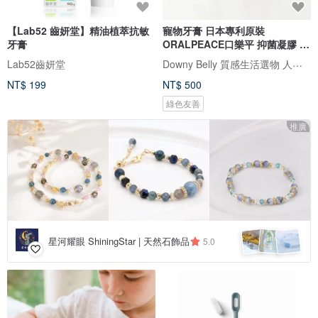
【Lab52 齒妍堂】精油植萃抗敏
寵物牙膏 日本專利原裝
牙膏
ORALPEACE口樂平 抑菌凝膠 預
防牙結石
Downy Belly 質感生活選物 人寵友善
Lab52齒妍堂
NT$ 199
NT$ 500
綠色友善
推廣
星河耀眼 ShiningStar | 天然石飾品
5.0