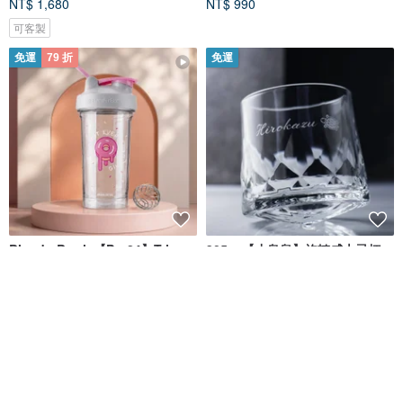
NT$ 1,680
NT$ 990
可客製
免運
79 折
免運
BlenderBottle【Pro24】Tritan
305cc【小烏龜】旋轉威士忌杯
高透視搖搖杯 甜甜圈
不倒翁杯 搖搖杯
24oz/710ml
Blender Bottle 官方授權旗艦店
MSA玻璃雕刻
NT$ 359
NT$ 450
NT$ 1,980
綠色友善
可客製
免運