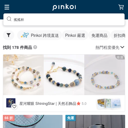
搖搖杯
Pinkoi 跨境直送
Pinkoi 嚴選
免運商品
折扣商
熱門程度優先
找到 178 件商品
推廣
星河耀眼 ShiningStar | 天然石飾品
5.0
66 折
免運