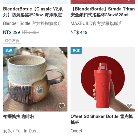
BlenderBottle【Classic V2系
【BlenderBottle】Strada Tritan
列】防漏搖搖杯28oz-海洋限定特
安全鎖扣式搖搖杯28oz/828ml
別款
Blender Bottle 官方授權旗艦店
MAXBUILD官方授權旗艦店
NT$ 299
NT$ 360
NT$ 449
綠色友善
免運
免運
裙擺搖搖 咖啡杯
OYeet S2 Shaker Bottle 雪克搖
搖杯
女泥 / Fall In Dust
Oyeet