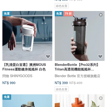
綠色友善
免運
免運
79 折
【乳清蛋白首選】澳洲MOUS
BlenderBottle【Pro32系列】
Fitness運動健身搖搖杯 白色
Tritan高透視機能搖搖杯
32oz/946ml
閃物 SHINYGOODS
Blender Bottle 官方授權旗艦店
NT$ 990
NT$ 399
NT$ 499
綠色友善
免運