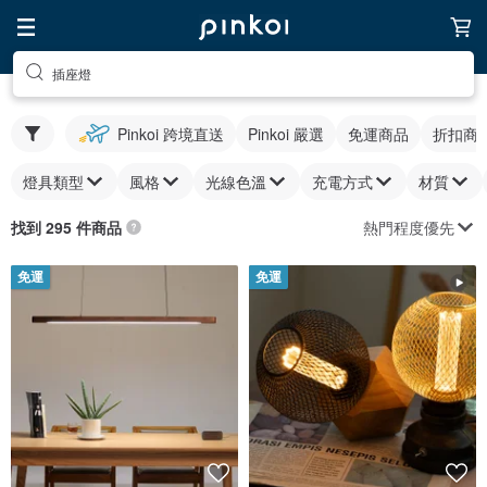
插座燈
Pinkoi 跨境直送
Pinkoi 嚴選
免運商品
折扣商
燈具類型
風格
光線色溫
充電方式
材質
熱門程度優先
找到 295 件商品
免運
免運