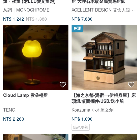
燈・夜燈 (附LED變光燈泡)
燈 大理石木紋金屬質感燈飾
XCELLENT DESIGN 艾舍人設計燈飾
灰調｜MONOCHROME
NT$ 1,242
NT$ 1,380
NT$ 7,880
免運
Cloud Lamp 雲朵檯燈
【海之京都-翼宿一/伊根舟屋】床
頭燈/桌面擺件/USB/送小船
TENG.
Koazuma 小木屋文創
NT$ 2,280
NT$ 1,690
綠色友善