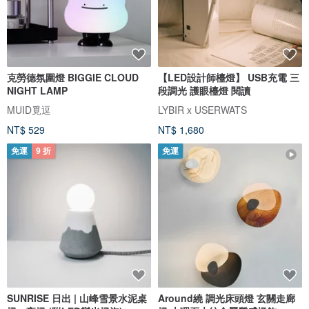
克勞德氛圍燈 BIGGIE CLOUD
【LED設計師檯燈】 USB充電 三
NIGHT LAMP
段調光 護眼檯燈 閱讀
MUID覓逗
LYBIR x USERWATS
NT$ 529
NT$ 1,680
免運
9 折
免運
SUNRISE 日出 | 山峰雪景水泥桌
Around繞 調光床頭燈 玄關走廊