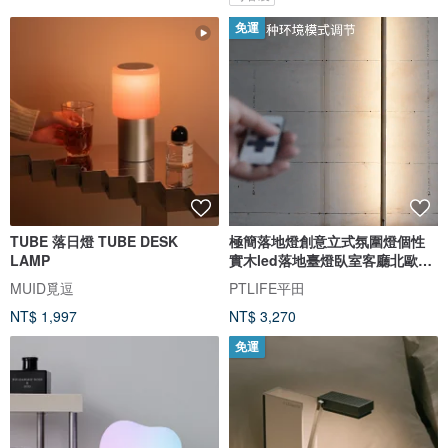
免運
TUBE 落日燈 TUBE DESK
極簡落地燈創意立式氛圍燈個性
LAMP
實木led落地臺燈臥室客廳北歐燈
具
MUID覓逗
PTLIFE平田
NT$ 1,997
NT$ 3,270
免運