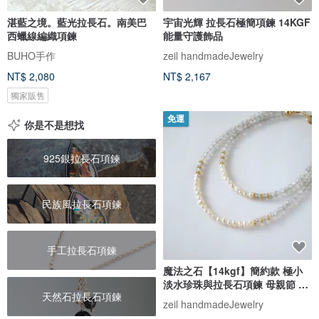
湛藍之境。藍光拉長石。南美巴
宇宙光輝 拉長石極簡項鍊 14KGF
西蠟線編織項鍊
能量守護飾品
BUHO手作
zeil handmadeJewelry
NT$ 2,080
NT$ 2,167
獨家販售
免運
你是不是想找
925銀拉長石項鍊
民族風拉長石項鍊
手工拉長石項鍊
魔法之石【14kgf】簡約款 極小
淡水珍珠與拉長石項鍊 母親節 生
天然石拉長石項鍊
日禮物 天然石項鍊 淡水珍珠項鍊
zeil handmadeJewelry