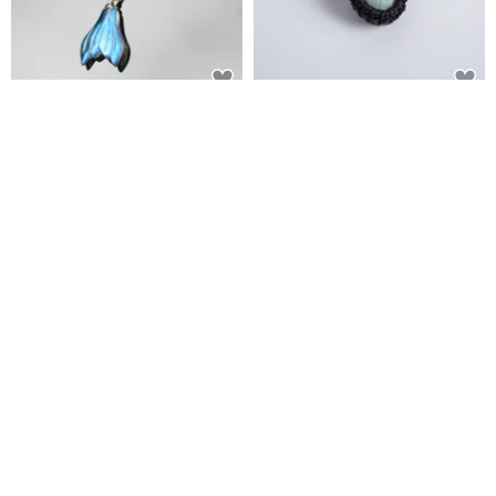
拉長石 魚尾 純銀 水晶項鍊 鎖骨
拉長石 蠟線編織頸繩
鍊 生日禮物
發光寶石旅行手作
Macramé Crafts
NT$ 1,480
NT$ 1,658
可客製
可客製
免運
98 折