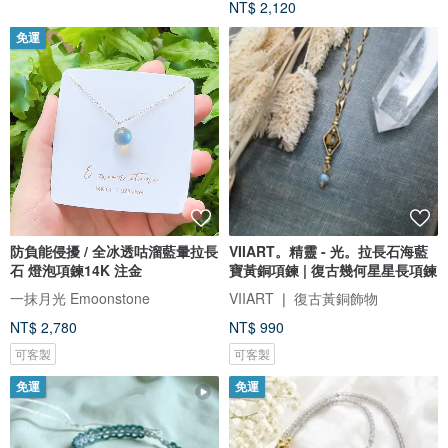
NT$ 2,120
免運
防負能侵擾 / 全冰透咕溜藍暈拉長
VIIART。精靈 - 光。拉長石海藍
石 燈泡項鍊14K 注金
寶黃銅項鍊 | 復古幾何星星長項鍊
一抹月光 Emoonstone
VIIART ❘ 復古黃銅飾物
NT$ 2,780
NT$ 990
可客製
可客製
免運
免運