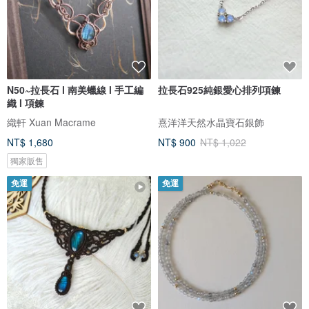
N50~拉長石 l 南美蠟線 l 手工編
拉長石925純銀愛心排列項鍊
織 l 項鍊
織軒 Xuan Macrame
熹洋洋天然水晶寶石銀飾
NT$ 1,680
NT$ 900
NT$ 1,022
獨家販售
免運
免運