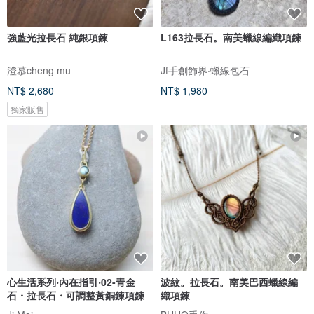
強藍光拉長石 純銀項鍊
L163拉長石。南美蠟線編織項鍊
澄慕cheng mu
Jf手創飾界·蠟線包石
NT$ 2,680
NT$ 1,980
獨家販售
心生活系列‧內在指引‧02-青金
波紋。拉長石。南美巴西蠟線編
石・拉長石・可調整黃銅鍊項鍊
織項鍊