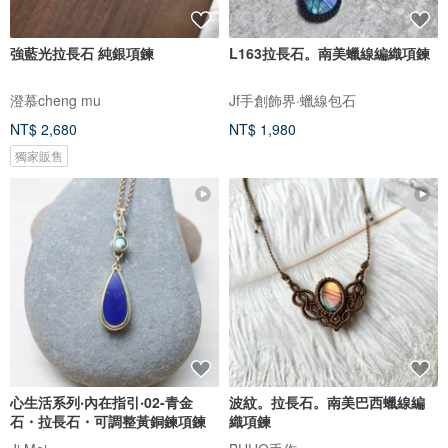
強藍光拉長石 純銀項鍊
L163拉長石。南美蠟線編織項鍊
澄慕cheng mu
Jf手創飾界·蠟線包石
NT$ 2,680
NT$ 1,980
獨家販售
心生活系列‧內在指引‧02-青金
波紋。拉長石。南美巴西蠟線編
石・拉長石・可調整黃銅鍊項鍊
織項鍊