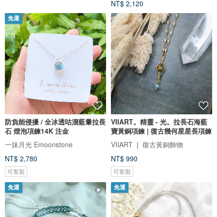
NT$ 2,120
免運
防負能侵擾 / 全冰透咕溜藍暈拉長
VIIART。精靈 - 光。拉長石海藍
石 燈泡項鍊14K 注金
寶黃銅項鍊 | 復古幾何星星長項鍊
一抹月光 Emoonstone
VIIART ❘ 復古黃銅飾物
NT$ 2,780
NT$ 990
可客製
可客製
免運
免運