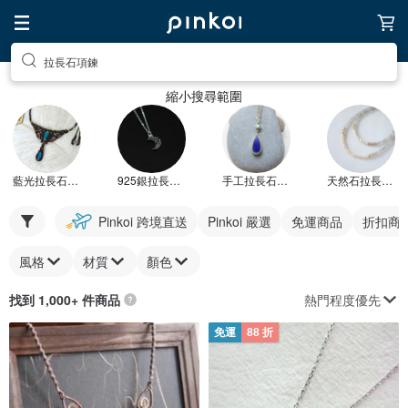
拉長石項鍊
縮小搜尋範圍
藍光拉長石項鍊
925銀拉長石項鍊
手工拉長石項鍊
天然石拉長石項鍊
Pinkoi 跨境直送
Pinkoi 嚴選
免運商品
折扣商
風格
材質
顏色
熱門程度優先
找到 1,000+ 件商品
免運
88 折