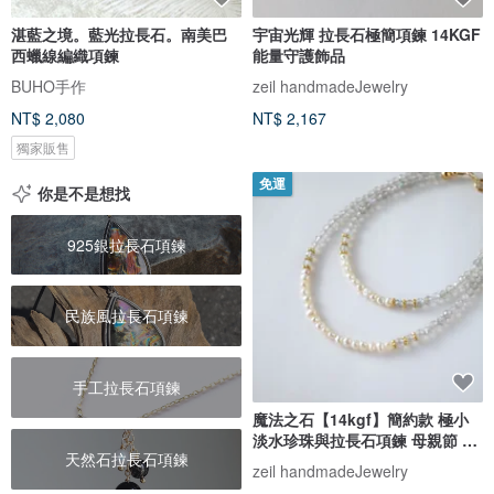
湛藍之境。藍光拉長石。南美巴
宇宙光輝 拉長石極簡項鍊 14KGF
西蠟線編織項鍊
能量守護飾品
BUHO手作
zeil handmadeJewelry
NT$ 2,080
NT$ 2,167
獨家販售
免運
你是不是想找
925銀拉長石項鍊
民族風拉長石項鍊
手工拉長石項鍊
魔法之石【14kgf】簡約款 極小
淡水珍珠與拉長石項鍊 母親節 生
天然石拉長石項鍊
日禮物 天然石項鍊 淡水珍珠項鍊
zeil handmadeJewelry