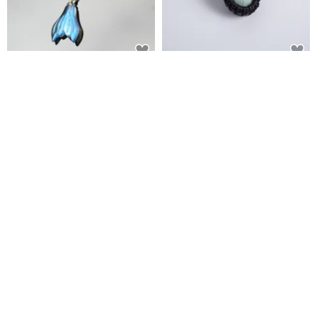
拉長石 魚尾 純銀 水晶項鍊 鎖骨
拉長石 蠟線編織頸繩
鍊 生日禮物
發光寶石旅行手作
Macramé Crafts
NT$ 1,480
NT$ 1,658
可客製
可客製
免運
98 折