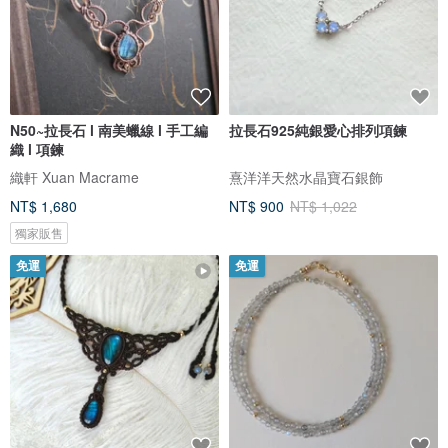
N50~拉長石 l 南美蠟線 l 手工編
拉長石925純銀愛心排列項鍊
織 l 項鍊
織軒 Xuan Macrame
熹洋洋天然水晶寶石銀飾
NT$ 1,680
NT$ 900
NT$ 1,022
獨家販售
免運
免運