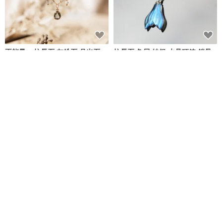
正能量 x 拉長石 灰鋯石 月光石
拉長石 魚尾 純銀 水晶項鍊 鎖骨
珍珠 【昨日印象 • 昨日】項鍊
鍊 生日禮物
Ficelle
發光寶石旅行手作
NT$ 2,190
NT$ 1,480
可客製
可客製
免運
免運