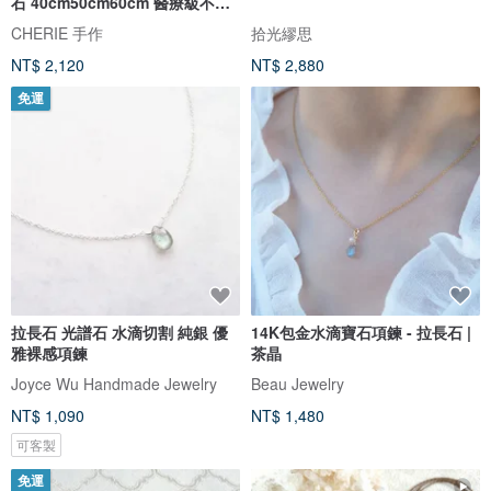
石 40cm50cm60cm 醫療級不鏽
鋼 磁吸式
CHERIE 手作
拾光繆思
NT$ 2,120
NT$ 2,880
免運
拉長石 光譜石 水滴切割 純銀 優
14K包金水滴寶石項鍊 - 拉長石 |
雅裸感項鍊
茶晶
Joyce Wu Handmade Jewelry
Beau Jewelry
NT$ 1,090
NT$ 1,480
可客製
免運