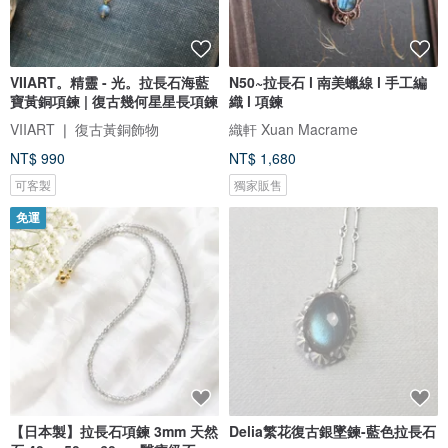
VIIART。精靈 - 光。拉長石海藍
N50~拉長石 l 南美蠟線 l 手工編
寶黃銅項鍊 | 復古幾何星星長項鍊
織 l 項鍊
VIIART ❘ 復古黃銅飾物
織軒 Xuan Macrame
NT$ 990
NT$ 1,680
可客製
獨家販售
免運
【日本製】拉長石項鍊 3mm 天然
Delia繁花復古銀墜鍊-藍色拉長石