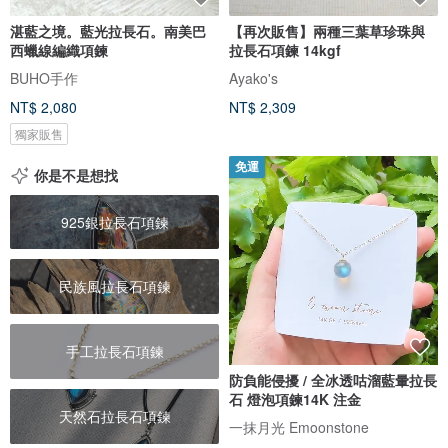
湛藍之境。藍光拉長石。南美巴
【再次販售】兩種三葉草珍珠與
西蠟線編織項鍊
拉長石項鍊 14kgf
BUHO手作
Ayako's
NT$ 2,080
NT$ 2,309
獨家販售
免運
你是不是想找
925銀拉長石項鍊
民族風拉長石項鍊
手工拉長石項鍊
防負能侵擾 / 全冰透咕溜藍暈拉長
石 燈泡項鍊14K 注金
天然石拉長石項鍊
一抹月光 Emoonstone