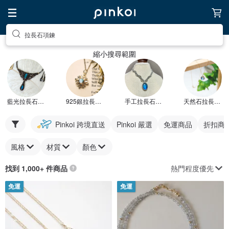
拉長石項鍊
縮小搜尋範圍
藍光拉長石項鍊
925銀拉長石項鍊
手工拉長石項鍊
天然石拉長石項鍊
Pinkoi 跨境直送
Pinkoi 嚴選
免運商品
折扣商
風格
材質
顏色
熱門程度優先
找到 1,000+ 件商品
免運
免運