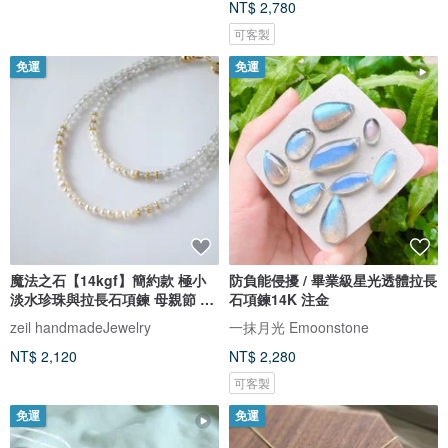
NT$ 2,780
可客製
免運
免運
魔法之石【14kgf】簡約款 極小
防負能侵擾 / 畢業級星光透體拉長
淡水珍珠與拉長石項鍊 母親節 生
石項鍊14K 注金
日禮物 天然石項鍊 淡水珍珠項鍊
zeil handmadeJewelry
一抹月光 Emoonstone
NT$ 2,120
NT$ 2,280
可客製
免運
免運