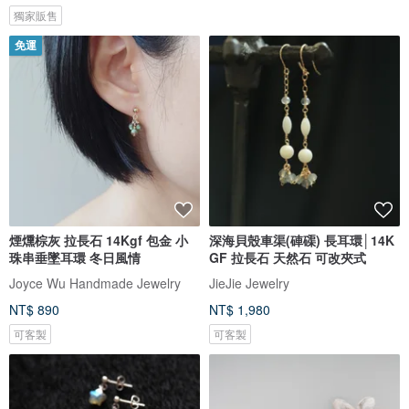
獨家販售
免運
煙燻棕灰 拉長石 14Kgf 包金 小
深海貝殼車渠(硨磲) 長耳環│14K
珠串垂墜耳環 冬日風情
GF 拉長石 天然石 可改夾式
Joyce Wu Handmade Jewelry
JieJie Jewelry
NT$ 890
NT$ 1,980
可客製
可客製