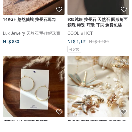
14KGF 悠然仙境 拉長石耳勾
925純銀 拉長石 天然石 圓形角面
鎖珠 轉珠 耳環 耳夾 免費包裝
Lux Jewelry 天然石/手作輕珠寶
COOL & HOT
NT$ 880
NT$ 1,121
NT$ 1,180
可客製
優雅灰 / 拉長石圈形耳環
溫柔系 堇紫 鳶尾花籃 天河石 低
敏耳針 耳夾