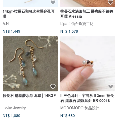
14kgf-拉長石和珍珠侯爵穿孔耳
拉長石水滴形切工 醫療級不鏽鋼
環
耳環 Alessia
A.N
Lipatti 仙台珠寶工坊
NT$ 1,449
NT$ 1,578
拉長石 赫基蒙水晶 耳環│14KGF
ll 三色耳針 - 宇宙系 ll 3mm 拉長
石 虎眼石 純銀耳針 ER-00018
JieJie Jewelry
MODOMODO 飾品設計
NT$ 1,080
NT$ 680