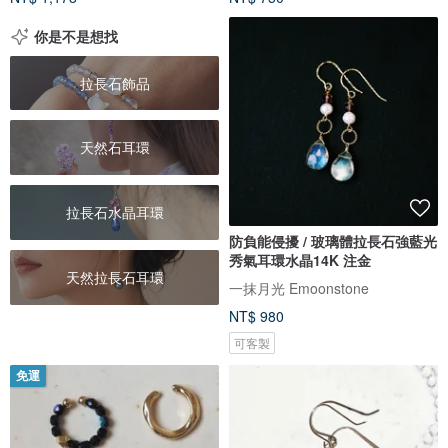
你是不是想找
拉長石飾品
天然石耳環
拉長石水晶耳環
防負能侵擾 / 玻璃體拉長石強藍光
秀氣耳環水晶14K 注金
天然拉長石耳環
一抹月光 Emoonstone
NT$ 980
可客製
免運