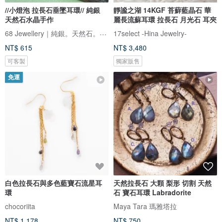
//小燈泡 拉長石垂墜耳環// 純銀
靜謐之湖 14KGF 苔蘚藍晶石 華
天然石水晶手作
麗長流蘇耳環 拉長石 月光石 耳夾
68 Jewellery｜純銀。天然石。輕珠寶
17select -Hina Jewelry-
NT$ 615
NT$ 3,480
可客製
獨家販售
免運
白色拉長石與多色藍寶石流星耳
天然拉長石 大顆 梨形 切割 天然
環
石 寶石耳環 Labradorite
chocoriita
Maya Tara 瑪雅塔拉
NT$ 1,178
NT$ 750