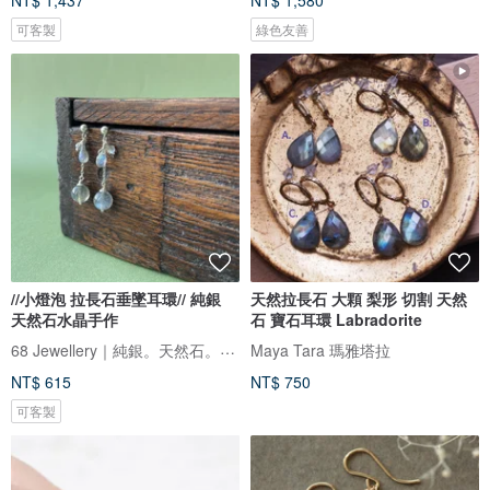
NT$ 1,437
NT$ 1,580
可客製
綠色友善
//小燈泡 拉長石垂墜耳環// 純銀
天然拉長石 大顆 梨形 切割 天然
天然石水晶手作
石 寶石耳環 Labradorite
68 Jewellery｜純銀。天然石。輕珠寶
Maya Tara 瑪雅塔拉
NT$ 615
NT$ 750
可客製