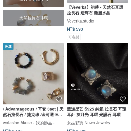
【Veverka】初芽 - 天然石耳環
拉長石 透輝石 漸層水晶
天然拉長石耳環
Veverka.studio
NT$ 590
可客製
免運
\ Advantageous / 耳套 3set | 天
叛逆星芒 S925 純銀 拉長石 耳環
然石拉長石 / 捷克珠 /金可選-EC-
耳針 灰月光 耳環 光譜石 耳環
Set7-1
watasino Akuse - 我的飾品 -
女巫彩寶 Nuwn Jewelry