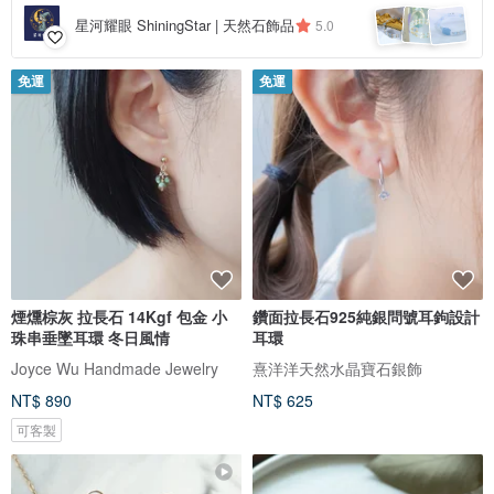
星河耀眼 ShiningStar | 天然石飾品
5.0
免運
免運
煙燻棕灰 拉長石 14Kgf 包金 小
鑽面拉長石925純銀問號耳鉤設計
珠串垂墜耳環 冬日風情
耳環
Joyce Wu Handmade Jewelry
熹洋洋天然水晶寶石銀飾
NT$ 890
NT$ 625
可客製