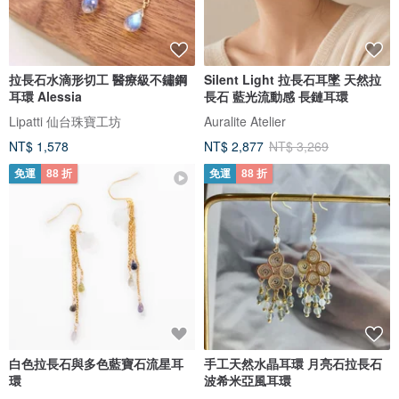
拉長石水滴形切工 醫療級不鏽鋼
Silent Light 拉長石耳墜 天然拉
耳環 Alessia
長石 藍光流動感 長鏈耳環
Lipatti 仙台珠寶工坊
Auralite Atelier
NT$ 1,578
NT$ 2,877
NT$ 3,269
免運
88 折
免運
88 折
白色拉長石與多色藍寶石流星耳
手工天然水晶耳環 月亮石拉長石
環
波希米亞風耳環