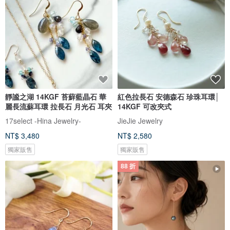
靜謐之湖 14KGF 苔蘚藍晶石 華
紅色拉長石 安德森石 珍珠耳環│
麗長流蘇耳環 拉長石 月光石 耳夾
14KGF 可改夾式
17select -Hina Jewelry-
JieJie Jewelry
NT$ 3,480
NT$ 2,580
獨家販售
獨家販售
88 折