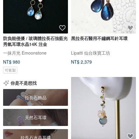
防負能侵擾 / 玻璃體拉長石強藍光
黑拉長石醫用不鏽鋼耳針耳環
秀氣耳環水晶14K 注金
一抹月光 Emoonstone
Lipatti 仙台珠寶工坊
NT$ 980
NT$ 2,379
可客製
你是不是想找
拉長石飾品
天然石耳環
拉長石水晶耳環