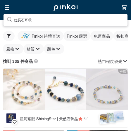
拉長石耳環
Pinkoi 跨境直送
Pinkoi 嚴選
免運商品
折扣商
風格
材質
顏色
熱門程度優先
找到 335 件商品
推廣
星河耀眼 ShiningStar | 天然石飾品
5.0