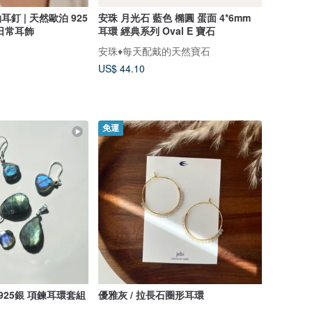
歐泊耳釘 | 天然歐泊 925
安珠 月光石 藍色 橢圓 蛋面 4*6mm
日常耳飾
耳環 經典系列 Oval E 寶石
安珠♦️每天配戴的天然寶石
US$ 44.10
免運
925銀 項鍊耳環套組
優雅灰 / 拉長石圈形耳環