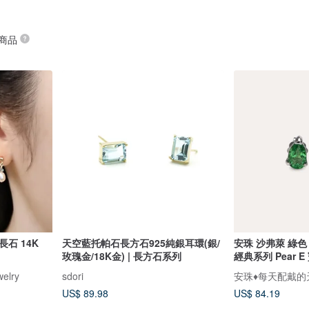
 商品
石 14K
天空藍托帕石長方石925純銀耳環(銀/
安珠 沙弗萊 綠色 
玫瑰金/18K金) | 長方石系列
經典系列 Pear 
elry
sdori
安珠♦️每天配戴
US$ 89.98
US$ 84.19