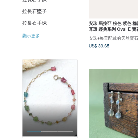
拉長石墜子
拉長石手珠
安珠 馬拉亞 粉色 紫色 橢圓
耳環 經典系列 Oval E 寶
顯示更多
安珠♦️每天配戴的天然寶
US$ 39.65