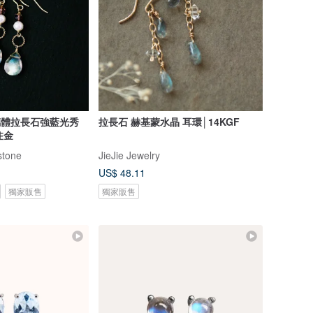
玻璃體拉長石強藍光秀
拉長石 赫基蒙水晶 耳環│14KGF
注金
tone
JieJie Jewelry
US$ 48.11
獨家販售
獨家販售