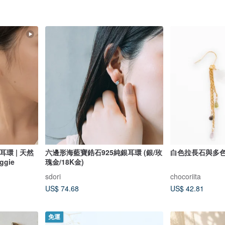
戴耳環 | 天然
六邊形海藍寶鋯石925純銀耳環 (銀/玫
白色拉長石與多
gie
瑰金/18K金)
sdori
chocoriita
US$ 74.68
US$ 42.81
免運