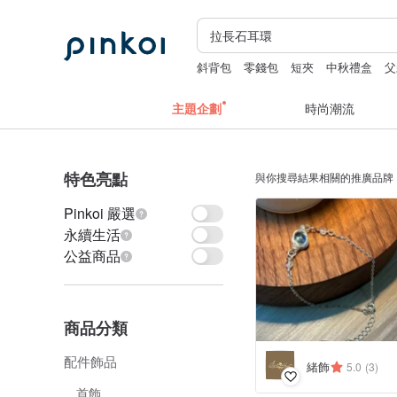
斜背包
零錢包
短夾
中秋禮盒
父
主題企劃
時尚潮流
特色亮點
與你搜尋結果相關的推廣品牌
Pinkoi 嚴選
永續生活
公益商品
商品分類
配件飾品
緒飾
5.0
(3)
首飾