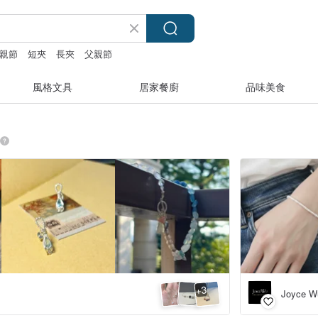
親節
短夾
長夾
父親節
風格文具
居家餐廚
品味美食
3
+
Joyce W