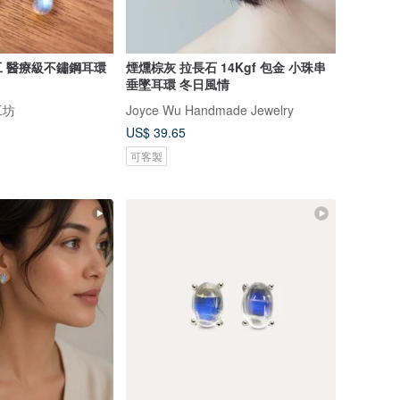
 醫療級不鏽鋼耳環
煙燻棕灰 拉長石 14Kgf 包金 小珠串
垂墜耳環 冬日風情
工坊
Joyce Wu Handmade Jewelry
US$ 39.65
可客製