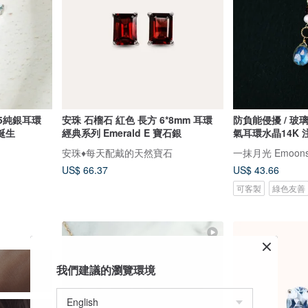
5純銀耳環
安珠 石榴石 紅色 長方 6*8mm 耳環
防負能侵擾 / 
月誕生
經典系列 Emerald E 寶石銀
氣耳環水晶14K 
安珠♦️每天配戴的天然寶石
一抹月光 Emoons
US$ 66.37
US$ 43.66
可客製
綠色友善
我們建議的瀏覽環境