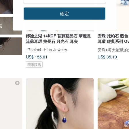
確定
環
靜謐之湖 14KGF 苔蘚藍晶石 華麗長
安珠 托帕石 藍色 
流蘇耳環 拉長石 月光石 耳夾
耳環 經典系列 Ova
環
17select -Hina Jewelry-
安珠♦️每天配戴
US$ 155.01
US$ 35.19
獨家販售