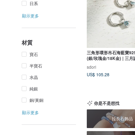
日系
顯示更多
材質
三角形環形吊石海藍寶92
寶石
(銀/玫瑰金/18K金) | 三
半寶石
sdori
US$ 105.28
水晶
純銀
銅/黃銅
你是不是想找
顯示更多
拉長石飾品