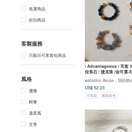
免運商品
折扣商品
客製服務
只顯示可客製化商品
\ Advantageous / 耳套 
拉長石 / 捷克珠 /金可選-EC
風格
watasino Akuse - 我的飾
US$ 52.23
優雅
可客製
獨家販售
輕奢
溫柔風
文青