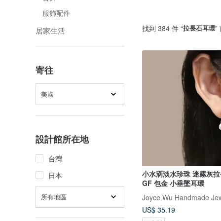
服飾配件
找到 384 件 “
拉長石耳環
”
居家生活
寄往
美國
設計館所在地
台灣
小水滴淡水珍珠 迷霧灰拉長
日本
GF 包金 小垂墜耳環
所有地區
Joyce Wu Handmade Jew
US$ 35.19