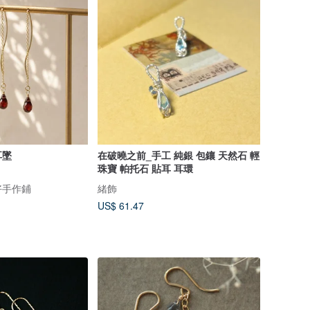
耳墜
在破曉之前_手工 純銀 包鑲 天然石 輕
珠寶 帕托石 貼耳 耳環
靜好手作鋪
緒飾
US$ 61.47