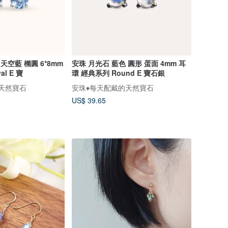
天空藍 橢圓 6*8mm
安珠 月光石 藍色 圓形 蛋面 4mm 耳
l E 寶
環 經典系列 Round E 寶石銀
的天然寶石
安珠♦️每天配戴的天然寶石
US$ 39.65