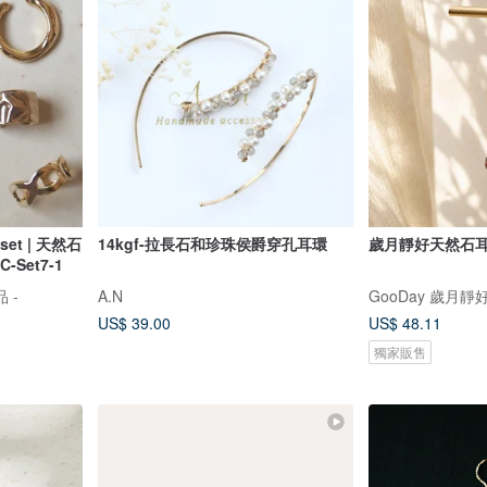
3set | 天然石
14kgf-拉長石和珍珠侯爵穿孔耳環
歲月靜好天然石
-Set7-1
品 -
A.N
GooDay 歲月
US$ 39.00
US$ 48.11
獨家販售