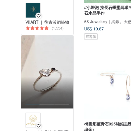
//小燈泡 拉長石垂墜耳環//
石水晶手作
68 Jewellery｜純銀
VIIART ❘ 復古黃銅飾物
(1,534)
US$ 19.87
可客製
樇圓形堇青石925純銀垂墜
瑰金)