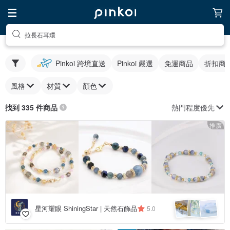
拉長石耳環
Pinkoi 跨境直送
Pinkoi 嚴選
免運商品
折扣商
風格
材質
顏色
熱門程度優先
找到 335 件商品
推廣
星河耀眼 ShiningStar | 天然石飾品
5.0