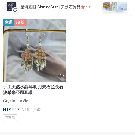
星河耀眼 ShiningStar | 天然石飾品
5.0
免運
88 折
手工天然水晶耳環 月亮石拉長石
波希米亞風耳環
Crystal LaVie
NT$ 917
NT$ 1,042
可客製