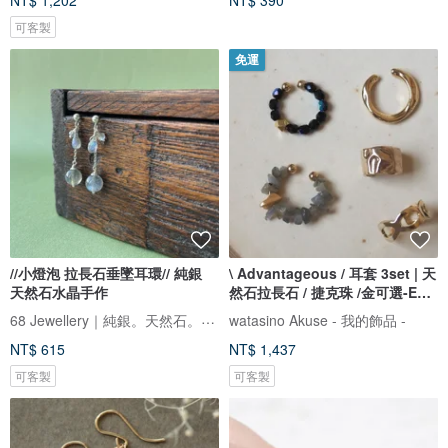
NT$ 1,202
NT$ 390
可客製
免運
//小燈泡 拉長石垂墜耳環// 純銀
\ Advantageous / 耳套 3set | 天
天然石水晶手作
然石拉長石 / 捷克珠 /金可選-EC-
Set7-1
68 Jewellery｜純銀。天然石。輕珠寶
watasino Akuse - 我的飾品 -
NT$ 615
NT$ 1,437
可客製
可客製