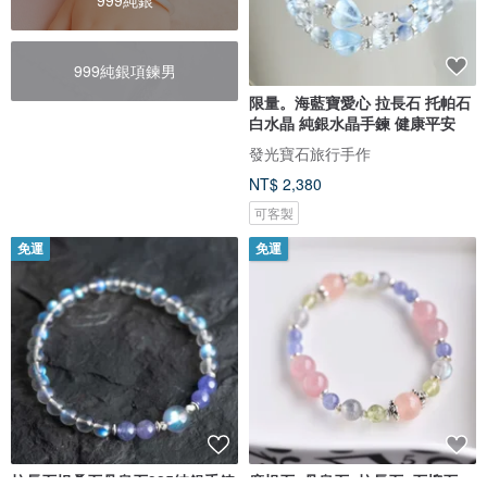
999純銀
999純銀項鍊男
限量。海藍寶愛心 拉長石 托帕石
白水晶 純銀水晶手鍊 健康平安
發光寶石旅行手作
NT$ 2,380
可客製
免運
免運
拉長石坦桑石丹泉石925純銀手鍊
摩根石+丹泉石+拉長石+石榴石