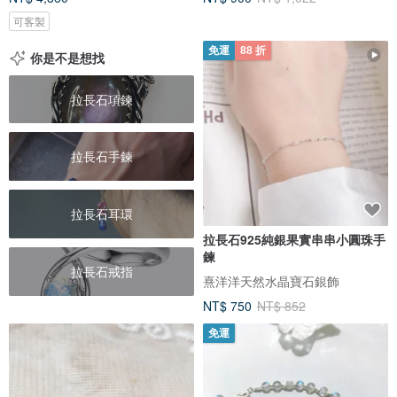
可客製
免運
88 折
你是不是想找
拉長石項鍊
拉長石手鍊
拉長石耳環
拉長石925純銀果實串串小圓珠手
鍊
拉長石戒指
熹洋洋天然水晶寶石銀飾
NT$ 750
NT$ 852
免運