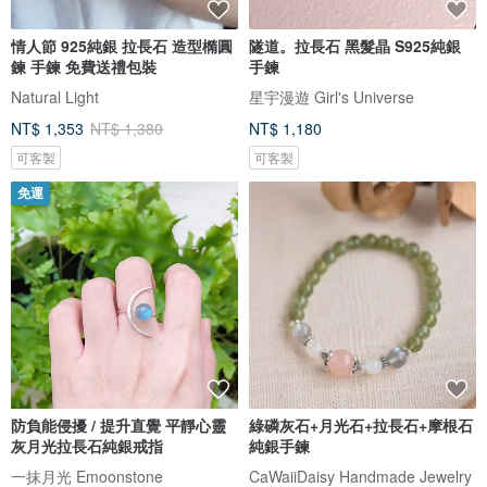
情人節 925純銀 拉長石 造型橢圓
隧道。拉長石 黑髮晶 S925純銀
鍊 手鍊 免費送禮包裝
手鍊
Natural Light
星宇漫遊 Girl's Universe
NT$ 1,353
NT$ 1,380
NT$ 1,180
可客製
可客製
免運
防負能侵擾 / 提升直覺 平靜心靈
綠磷灰石+月光石+拉長石+摩根石
灰月光拉長石純銀戒指
純銀手鍊
一抹月光 Emoonstone
CaWaiiDaisy Handmade Jewelry