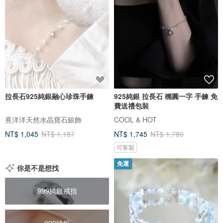
拉長石925純銀融心珍珠手鍊
925純銀 拉長石 橢圓一字 手鍊 免
費送禮包裝
熹洋洋天然水晶寶石銀飾
COOL & HOT
NT$ 1,045
NT$ 1,187
NT$ 1,745
NT$ 1,780
可客製
免運
你是不是想找
999純銀戒指