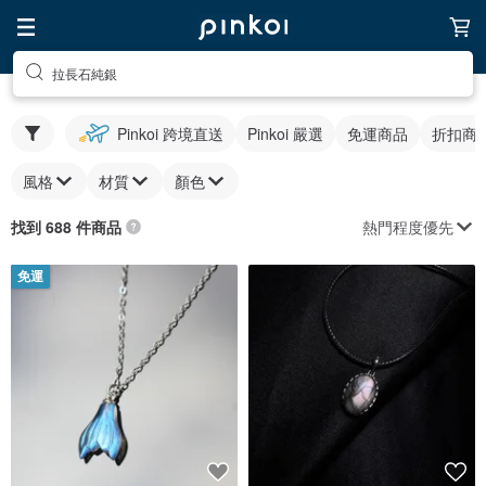
拉長石純銀
Pinkoi 跨境直送
Pinkoi 嚴選
免運商品
折扣商
風格
材質
顏色
熱門程度優先
找到 688 件商品
免運