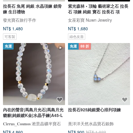
拉長石 魚尾 純銀 水晶項鍊 鎖骨
紫光森林 • 頂輪 藝術家之石 拉長
鍊 生日禮物
石 項鍊 純銀 寶石 拉長石 項
發光寶石旅行手作
女巫彩寶 Nuwn Jewelry
NT$ 1,480
NT$ 1,680
可客製
綠色友善
免運
免運
88 折
內在的聲音|馬島月光石|馬島月光
拉長石925純銀愛心排列項鍊
貔貅|純銀鍍K金|水晶手鍊|A45-L
𝐂𝐢𝐫𝐫𝐮𝐬_𝐂𝐨𝐬𝐦𝐨𝐬 淞蕓晶礦半寶石
熹洋洋天然水晶寶石銀飾
NT$ 4,860
NT$ 900
NT$ 1,022